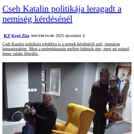
Cseh Katalin politikája leragadt a
nemiség kérdésénél
KZ
Kroó Zita
2025 december 4.
MAGYAR UGAR
Cseh Katalin politikája tobábbra is a nemek kérdéséről szól, immáron
humanistaként. Most a melegházasság mellett lobbizik épp, mert mi mástól
lenne valaki liberális.