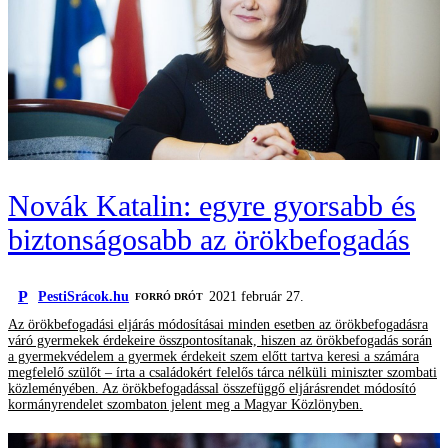
Novák Katalin: egyre gyorsabb és
biztonságosabb az örökbefogadás
P
PestiSrácok.hu
2021 február 27.
FORRÓ DRÓT
Az örökbefogadási eljárás módosításai minden esetben az örökbefogadásra
váró gyermekek érdekeire összpontosítanak, hiszen az örökbefogadás során
a gyermekvédelem a gyermek érdekeit szem előtt tartva keresi a számára
megfelelő szülőt – írta a családokért felelős tárca nélküli miniszter szombati
közleményében. Az örökbefogadással összefüggő eljárásrendet módosító
kormányrendelet szombaton jelent meg a Magyar Közlönyben.