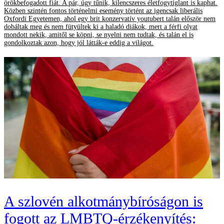
örökbefogadott fiát. A pár, úgy tűnik, kilencszeres életfogytiglant is kaphat.
Közben szintén fontos történelmi esemény történt az igencsak liberális
Oxfordi Egyetemen, ahol egy brit konzervatív youtubert talán először nem
dobáltak meg és nem fütyültek ki a haladó diákok, mert a férfi olyat
mondott nekik, amitől se köpni, se nyelni nem tudtak, és talán el is
gondolkoztak azon, hogy jól látták-e eddig a világot.
A szlovén alkotmánybíróságon is
fogott az LMBTQ-érzékenyítés: