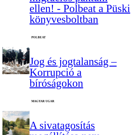
ellen! - Polbeat a Püski
könyvesboltban
‎POLBEAT
Jog és jogtalanság –
Korrupció a
bíróságokon
MAGYAR UGAR
A sivatagosítás