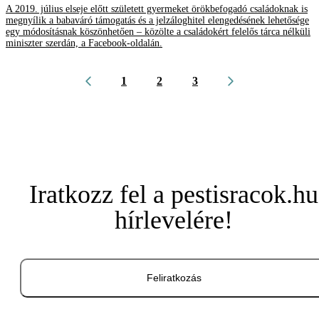
A 2019. július elseje előtt született gyermeket örökbefogadó családoknak is
megnyílik a babaváró támogatás és a jelzáloghitel elengedésének lehetősége
egy módosításnak köszönhetően – közölte a családokért felelős tárca nélküli
miniszter szerdán, a Facebook-oldalán.
1
2
3
Iratkozz fel a pestisracok.hu
hírlevelére!
Feliratkozás