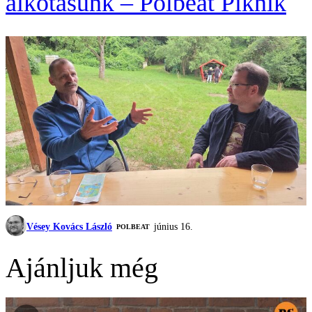
alkotásunk – Polbeat Piknik
Vésey Kovács László
június 16.
‎POLBEAT
Ajánljuk még