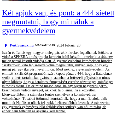
Két apjuk van, és pont: a 444 sietett
megmutatni, hogy mi náluk a
gyermekvédelem
P
PestiSrácok.hu
2024 február 20.
MAGYAR UGAR
István és Tamás egy magyar meleg pár, akik ikreket fogadhattak örökbe, a
videó a SPHERA uniós projekt keretein belül készült - emelte ki a 444 egy
meleg párról készült videója alatt. A gyermekvédelmi kérdésekben hirtelen
"szakértővé" váló lap szerette volna megmutatni, milyen szép, hogy egy
meleg pár egy ikerpárt nevel itthon. Mert neki ez a gyermekvédelem. Az
említett SPHERA programból azért kapott pénzt a 444, hogy a fiataloknak
szóló, videós tartalmakat gyártson, azonban a brüsszeli pályázatban nincs
olyan kikötés, hogy a hatalmas támogatásért cserébe nézettséget, minőséget
is fontos elérni. De ez mind másodlagos, ha egy olyan nagyszerű párról
készíthetnek videós anyagot, akiknek fájó lenne, ha a közvetlen
környezetükben, a számukra fontos személyek a kormánypártra
voksolnának. Továbbá örömmel konstatálták, hogy a mai fiatalok, akik
mondjuk Netflixen nőnek fel, sokkal elfogadóbbak lesznek. A pár szerint
egy gyermek egészséges lelki fejlődéséhez szükség van női mintára, de
ennek nem feltétlen az anyának kell lennie.