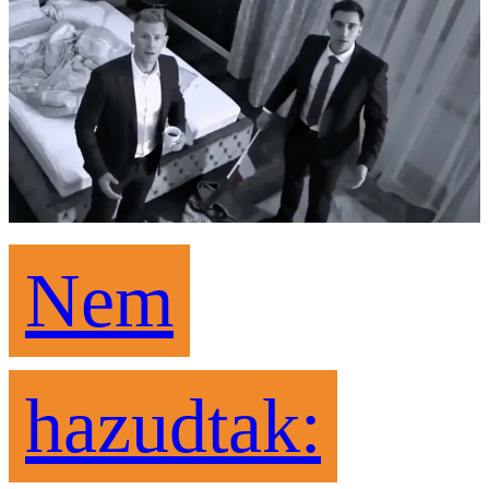
Nem
hazudtak: