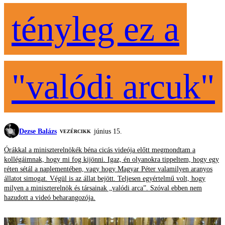
tényleg ez a
"valódi arcuk"
Dezse Balázs
június 15.
VEZÉRCIKK
Órákkal a miniszterelnökék béna cicás videója előtt megmondtam a
kollégáimnak, hogy mi fog kijönni. Igaz, én olyanokra tippeltem, hogy egy
réten sétál a naplementében, vagy hogy Magyar Péter valamilyen aranyos
állatot simogat. Végül is az állat bejött. Teljesen egyértelmű volt, hogy
milyen a miniszterelnök és társainak „valódi arca”. Szóval ebben nem
hazudott a videó beharangozója.