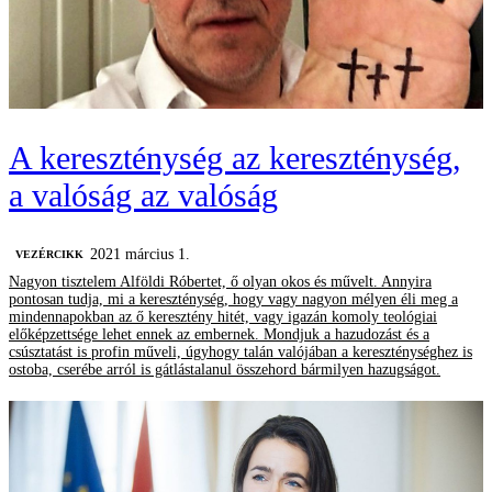
A kereszténység az kereszténység,
a valóság az valóság
2021 március 1.
VEZÉRCIKK
Nagyon tisztelem Alföldi Róbertet, ő olyan okos és művelt. Annyira
pontosan tudja, mi a kereszténység, hogy vagy nagyon mélyen éli meg a
mindennapokban az ő keresztény hitét, vagy igazán komoly teológiai
előképzettsége lehet ennek az embernek. Mondjuk a hazudozást és a
csúsztatást is profin műveli, úgyhogy talán valójában a kereszténységhez is
ostoba, cserébe arról is gátlástalanul összehord bármilyen hazugságot.