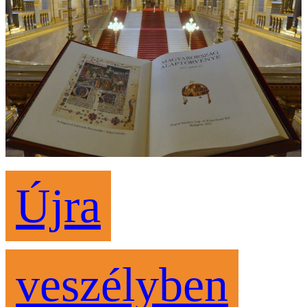
Újra
veszélyben