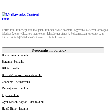
Portfóliónk minőségi tartalmat jelent minden olvasó számára. Egyedülálló elérést, országos
lefedettséget és változatos megjelenési lehetőséget biztosít. Folyamatosan keressük az új
irányokat és fejlődési lehetőségeket. Ez jövőnk záloga.
Regionális hírportálok
Bács-Kiskun - baon.hu
Baranya - bama.hu
Békés - beol.hu
Borsod-Abaúj-Zemplén - boon.hu
Csongrád - delmagyar.hu
Dunaújváros - duol.hu
Fejér - feol.hu
Győr-Moson-Sopron - kisalfold.hu
Hajdú-Bihar - haon.hu