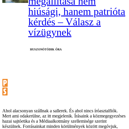
megállítása nem
hiúsági, hanem patrióta
kérdés – Válasz a
vízügynek
HUSZONÖTÖDIK ÓRA
Ahol alacsonyan szállnak a sallerek. És ahol nincs íróasztalfiók.
Mert ami odakerülne, az itt megjelenik. Írásaink a közmegegyezéses
hazai sajtóetika és a Médiaalkotmány szellemisége szerint
készülnek. Forrásainkat minden körülmények között megóvjuk,