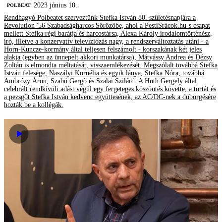
2023 június 10.
‎POLBEAT
Rendhagyó Polbeatet szerveztünk Stefka István 80. születésnapjára a
Revolution '56 Szabadságharcos Sörözőbe, ahol a PestiSrácok.hu-s csapat
mellett Stefka régi barátja és harcostársa, Alexa Károly irodalomtörténész,
író, illetve a konzervatív televíziózás nagy, a rendszerváltoztatás utáni - a
Horn-Kuncze-kormány által teljesen felszámolt - korszakának két jeles
alakja (egyben az ünnepelt akkori munkatársa), Mátyássy Andrea és Dézsy
Zoltán is elmondta méltatását, visszaemlékezését. Megszólalt továbbá Stefka
István felesége, Naszályi Kornélia és egyik lánya, Stefka Nóra, továbbá
Ambrózy Áron, Szabó Gergő és Szalai Szilárd. A Huth Gergely által
celebrált rendkívüli adást végül egy fergeteges köszöntés követte, a tortát és
a pezsgőt Stefka István kedvenc együttesének, az AC/DC-nek a dübörgésére
hozták be a kollégák.