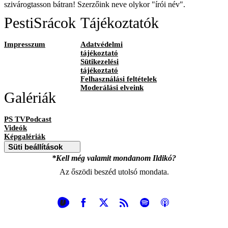
szivárogtasson bátran! Szerzőink neve olykor "írói név".
PestiSrácok
Tájékoztatók
Impresszum
Adatvédelmi
tájékoztató
Sütikezelési
tájékoztató
Felhasználási feltételek
Moderálási elveink
Galériák
PS TVPodcast
Videók
Képgalériák
Süti beállítások
*Kell még valamit mondanom Ildikó?
Az őszödi beszéd utolsó mondata.