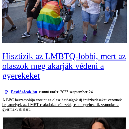
Hisztizik az LMBTQ-lobbi, mert az
olaszok meg akarják védeni a
gyerekeket
P
PestiSrácok.hu
2023 szeptember 24.
FORRÓ DRÓT
A BBC beszámolója szerint az olasz hatóságok új intézkedéseket vezetnek
be, amelyek az LMBT-családokat célozzák, és megnehezítik számukra a
gyermekvállalást.