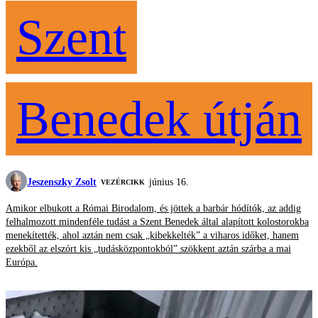
Szent
Benedek útján
Jeszenszky Zsolt
június 16.
VEZÉRCIKK
Amikor elbukott a Római Birodalom, és jöttek a barbár hódítók, az addig
felhalmozott mindenféle tudást a Szent Benedek által alapított kolostorokba
menekítették, ahol aztán nem csak „kibekkelték” a viharos időket, hanem
ezekből az elszórt kis „tudásközpontokból” szökkent aztán szárba a mai
Európa.