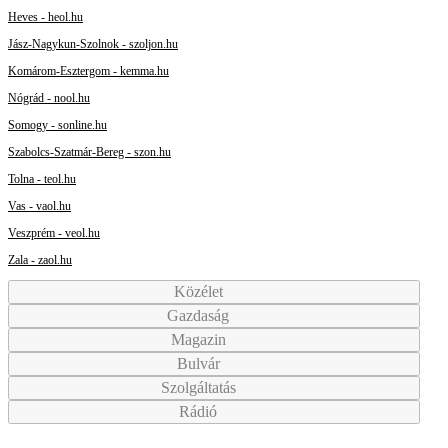
Heves - heol.hu
Jász-Nagykun-Szolnok - szoljon.hu
Komárom-Esztergom - kemma.hu
Nógrád - nool.hu
Somogy - sonline.hu
Szabolcs-Szatmár-Bereg - szon.hu
Tolna - teol.hu
Vas - vaol.hu
Veszprém - veol.hu
Zala - zaol.hu
Közélet
Gazdaság
Magazin
Bulvár
Szolgáltatás
Rádió