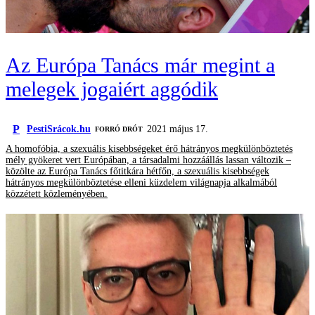
Az Európa Tanács már megint a
melegek jogaiért aggódik
P
PestiSrácok.hu
2021 május 17.
FORRÓ DRÓT
A homofóbia, a szexuális kisebbségeket érő hátrányos megkülönböztetés
mély gyökeret vert Európában, a társadalmi hozzáállás lassan változik –
közölte az Európa Tanács főtitkára hétfőn, a szexuális kisebbségek
hátrányos megkülönböztetése elleni küzdelem világnapja alkalmából
közzétett közleményében.