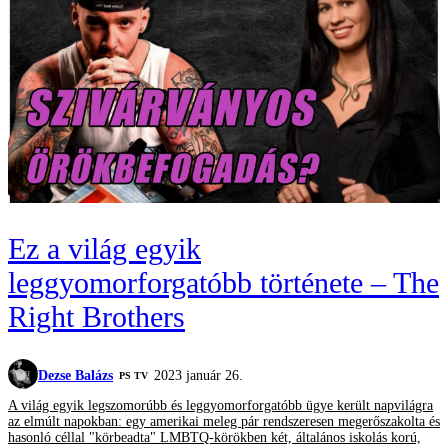
Ez a világ egyik
leggyomorforgatóbb története – The
Right Brothers
Dezse Balázs
2023 január 26.
PS TV
A világ egyik legszomorúbb és leggyomorforgatóbb ügye került napvilágra
az elmúlt napokban: egy amerikai meleg pár rendszeresen megerőszakolta és
hasonló céllal "körbeadta" LMBTQ-körökben két, általános iskolás korú,