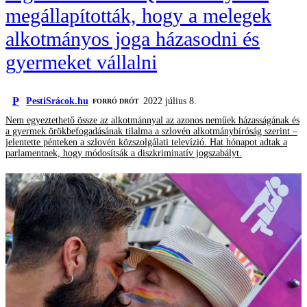
megállapították, hogy a melegek
alkotmányos joga házasodni és
gyermeket vállalni
P
PestiSrácok.hu
2022 július 8.
FORRÓ DRÓT
Nem egyeztethető össze az alkotmánnyal az azonos neműek házasságának és
a gyermek örökbefogadásának tilalma a szlovén alkotmánybíróság szerint –
jelentette pénteken a szlovén közszolgálati televízió. Hat hónapot adtak a
parlamentnek, hogy módosítsák a diszkriminatív jogszabályt.