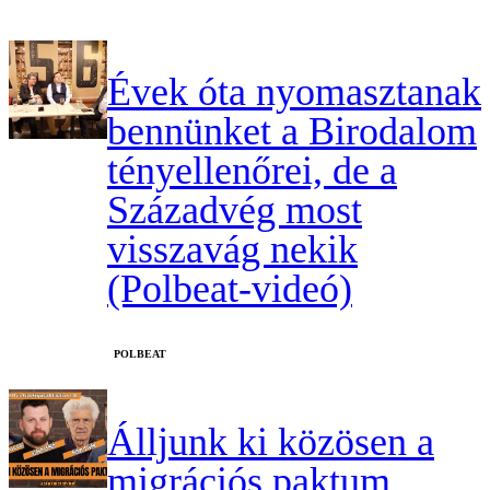
Évek óta nyomasztanak
bennünket a Birodalom
tényellenőrei, de a
Századvég most
visszavág nekik
(Polbeat-videó)
‎POLBEAT
Álljunk ki közösen a
migrációs paktum