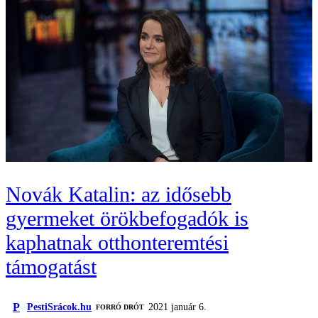
Novák Katalin: az idősebb
gyermeket örökbefogadók is
kaphatnak otthonteremtési
támogatást
P
PestiSrácok.hu
2021 január 6.
FORRÓ DRÓT