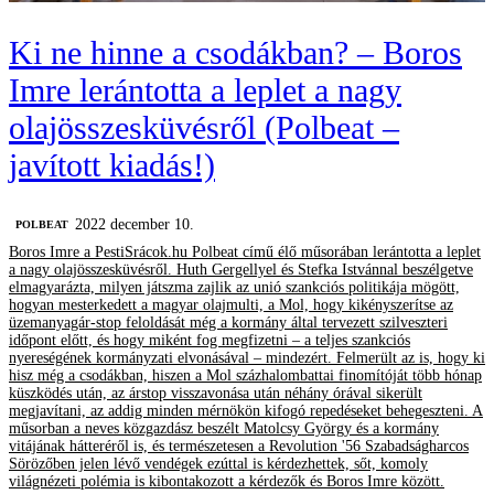
Ki ne hinne a csodákban? – Boros
Imre lerántotta a leplet a nagy
olajösszesküvésről (Polbeat –
javított kiadás!)
2022 december 10.
‎POLBEAT
Boros Imre a PestiSrácok.hu Polbeat című élő műsorában lerántotta a leplet
a nagy olajösszesküvésről. Huth Gergellyel és Stefka Istvánnal beszélgetve
elmagyarázta, milyen játszma zajlik az unió szankciós politikája mögött,
hogyan mesterkedett a magyar olajmulti, a Mol, hogy kikényszerítse az
üzemanyagár-stop feloldását még a kormány által tervezett szilveszteri
időpont előtt, és hogy miként fog megfizetni – a teljes szankciós
nyereségének kormányzati elvonásával – mindezért. Felmerült az is, hogy ki
hisz még a csodákban, hiszen a Mol százhalombattai finomítóját több hónap
küszködés után, az árstop visszavonása után néhány órával sikerült
megjavítani, az addig minden mérnökön kifogó repedéseket behegeszteni. A
műsorban a neves közgazdász beszélt Matolcsy György és a kormány
vitájának hátteréről is, és természetesen a Revolution '56 Szabadságharcos
Sörözőben jelen lévő vendégek ezúttal is kérdezhettek, sőt, komoly
világnézeti polémia is kibontakozott a kérdezők és Boros Imre között.