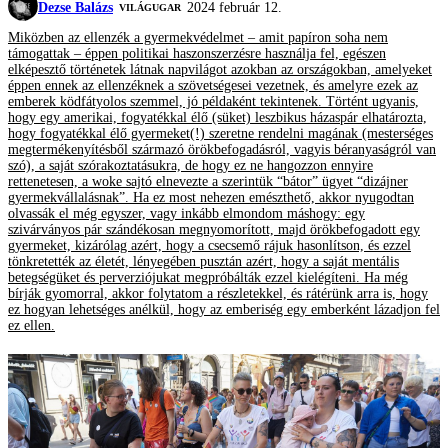
Dezse Balázs
2024 február 12.
VILÁGUGAR
Miközben az ellenzék a gyermekvédelmet – amit papíron soha nem
támogattak – éppen politikai haszonszerzésre használja fel, egészen
elképesztő történetek látnak napvilágot azokban az országokban, amelyeket
éppen ennek az ellenzéknek a szövetségesei vezetnek, és amelyre ezek az
emberek ködfátyolos szemmel, jó példaként tekintenek. Történt ugyanis,
hogy egy amerikai, fogyatékkal élő (süket) leszbikus házaspár elhatározta,
hogy fogyatékkal élő gyermeket(!) szeretne rendelni magának (mesterséges
megtermékenyítésből származó örökbefogadásról, vagyis béranyaságról van
szó), a saját szórakoztatásukra, de hogy ez ne hangozzon ennyire
rettenetesen, a woke sajtó elnevezte a szerintük “bátor” ügyet “dizájner
gyermekvállalásnak”. Ha ez most nehezen emészthető, akkor nyugodtan
olvassák el még egyszer, vagy inkább elmondom máshogy: egy
szivárványos pár szándékosan megnyomorított, majd örökbefogadott egy
gyermeket, kizárólag azért, hogy a csecsemő rájuk hasonlítson, és ezzel
tönkretették az életét, lényegében pusztán azért, hogy a saját mentális
betegségüket és perverziójukat megpróbálták ezzel kielégíteni. Ha még
bírják gyomorral, akkor folytatom a részletekkel, és rátérünk arra is, hogy
ez hogyan lehetséges anélkül, hogy az emberiség egy emberként lázadjon fel
ez ellen.