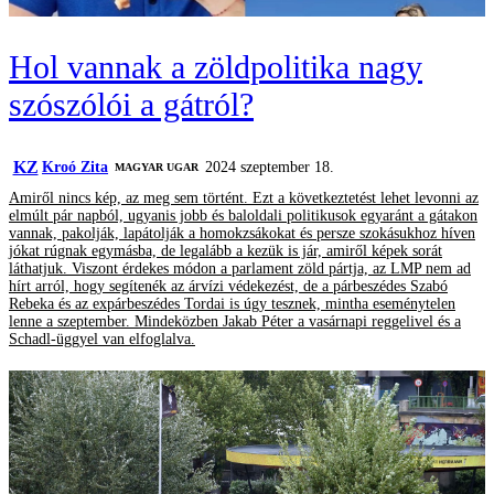
Hol vannak a zöldpolitika nagy
szószólói a gátról?
KZ
Kroó Zita
2024 szeptember 18.
MAGYAR UGAR
Amiről nincs kép, az meg sem történt. Ezt a következtetést lehet levonni az
elmúlt pár napból, ugyanis jobb és baloldali politikusok egyaránt a gátakon
vannak, pakolják, lapátolják a homokzsákokat és persze szokásukhoz híven
jókat rúgnak egymásba, de legalább a kezük is jár, amiről képek sorát
láthatjuk. Viszont érdekes módon a parlament zöld pártja, az LMP nem ad
hírt arról, hogy segítenék az árvízi védekezést, de a párbeszédes Szabó
Rebeka és az expárbeszédes Tordai is úgy tesznek, mintha eseménytelen
lenne a szeptember. Mindeközben Jakab Péter a vasárnapi reggelivel és a
Schadl-üggyel van elfoglalva.