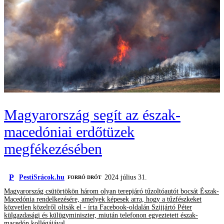
Magyarország segít az észak-
macedóniai erdőtüzek
megfékezésében
P
PestiSrácok.hu
2024 július 31.
FORRÓ DRÓT
Magyarország csütörtökön három olyan terepjáró tűzoltóautót bocsát Észak-
Macedónia rendelkezésére, amelyek képesek arra, hogy a tűzfészkeket
közvetlen közelről oltsák el - írta Facebook-oldalán Szijjártó Péter
külgazdasági és külügyminiszter, miután telefonon egyeztetett észak-
macedón kollégájával.