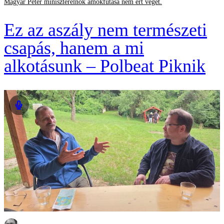
Magyar Péter miniszterelnök ámokfutása nem ért véget.
Ez az aszály nem természeti
csapás, hanem a mi
alkotásunk – Polbeat Piknik