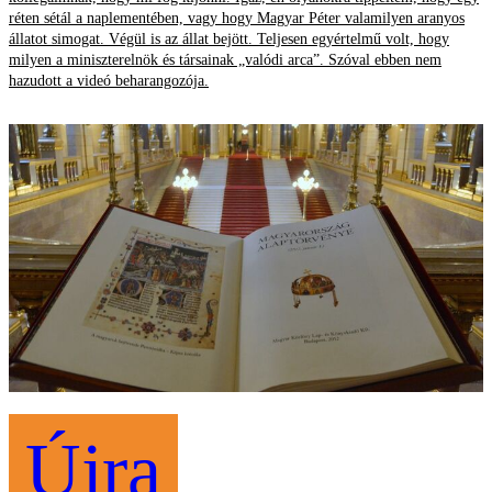
réten sétál a naplementében, vagy hogy Magyar Péter valamilyen aranyos
állatot simogat. Végül is az állat bejött. Teljesen egyértelmű volt, hogy
milyen a miniszterelnök és társainak „valódi arca”. Szóval ebben nem
hazudott a videó beharangozója.
Újra