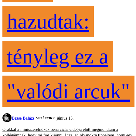
hazudtak:
tényleg ez a
"valódi arcuk"
Dezse Balázs
június 15.
VEZÉRCIKK
Órákkal a miniszterelnökék béna cicás videója előtt megmondtam a
kollégáimnak, hogy mi fog kijönni. Igaz, én olyanokra tippeltem, hogy egy