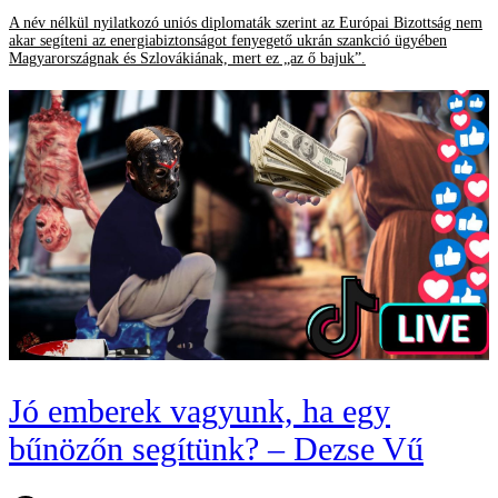
A név nélkül nyilatkozó uniós diplomaták szerint az Európai Bizottság nem
akar segíteni az energiabiztonságot fenyegető ukrán szankció ügyében
Magyarországnak és Szlovákiának, mert ez „az ő bajuk”.
Jó emberek vagyunk, ha egy
bűnözőn segítünk? – Dezse Vű