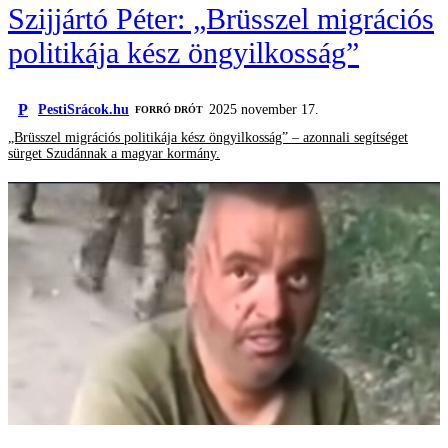
Szijjártó Péter: „Brüsszel migrációs
politikája kész öngyilkosság”
P
PestiSrácok.hu
2025 november 17.
FORRÓ DRÓT
„Brüsszel migrációs politikája kész öngyilkosság” – azonnali segítséget
sürget Szudánnak a magyar kormány.