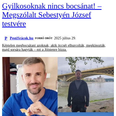
Gyilkosoknak nincs bocsánat! –
Megszólalt Sebestyén József
testvére
P
PestiSrácok.hu
2025 július 29.
FORRÓ DRÓT
Képtelen megbocsátani azoknak, akik öccsét elhurcolták, megkínozták,
majd sorsára hagyták – ezt a Jóistenre bízza.