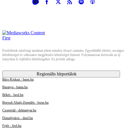
Portfóliónk minőségi tartalmat jelent minden olvasó számára. Egyedülálló elérést, országos
lefedettséget és változatos megjelenési lehetőséget biztosít. Folyamatosan keressük az új
irányokat és fejlődési lehetőségeket. Ez jövőnk záloga.
Regionális hírportálok
Bács-Kiskun - baon.hu
Baranya - bama.hu
Békés - beol.hu
Borsod-Abaúj-Zemplén - boon.hu
Csongrád - delmagyar.hu
Dunaújváros - duol.hu
Fejér - feol.hu