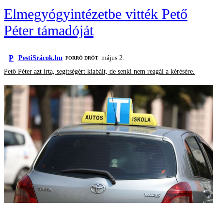
Elmegyógyintézetbe vitték Pető
Péter támadóját
P
PestiSrácok.hu
május 2.
FORRÓ DRÓT
Pető Péter azt írta, segítségért kiabált, de senki nem reagál a kérésére.