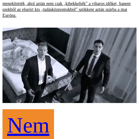
menekítették, ahol aztán nem csak „kibekkelték” a viharos időket, hanem
ezekből az elszórt kis „tudásközpontokból” szökkent aztán szárba a mai
Európa.
Nem