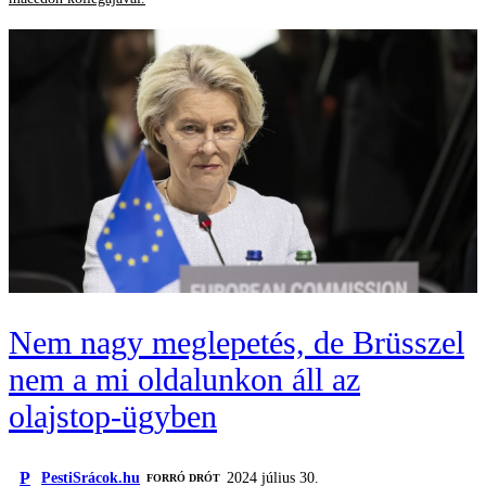
Nem nagy meglepetés, de Brüsszel
nem a mi oldalunkon áll az
olajstop-ügyben
P
PestiSrácok.hu
2024 július 30.
FORRÓ DRÓT