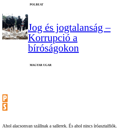
‎POLBEAT
Jog és jogtalanság –
Korrupció a
bíróságokon
MAGYAR UGAR
Ahol alacsonyan szállnak a sallerek. És ahol nincs íróasztalfiók.