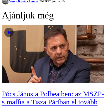
Vésey Kovács László
június 16.
‎POLBEAT
Ajánljuk még
Pócs János a Polbeatben: az MSZP-
s maffia a Tisza Pártban él tovább