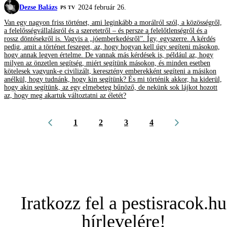
Dezse Balázs
2024 február 26.
PS TV
Van egy nagyon friss történet, ami leginkább a morálról szól, a közösségről,
a felelősségvállalásról és a szeretetről – és persze a felelőtlenségről és a
rossz döntésekről is. Vagyis a „jóemberkedésről”. Így, egyszerre. A kérdés
pedig, amit a történet feszeget, az, hogy hogyan kell úgy segíteni másokon,
hogy annak legyen értelme. De vannak más kérdések is, például az, hogy
milyen az önzetlen segítség, miért segítünk másokon, és minden esetben
kötelesek vagyunk-e civilizált, keresztény emberekként segíteni a másikon
anélkül, hogy tudnánk, hogy kin segítünk? És mi történik akkor, ha kiderül,
hogy akin segítünk, az egy elmebeteg bűnöző, de nekünk sok lájkot hozott
az, hogy meg akartuk változtatni az életét?
1
2
3
4
Iratkozz fel a pestisracok.hu
hírlevelére!