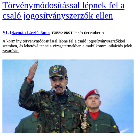
Törvénymódosítással lépnek fel a
csaló jogosítványszerzők ellen
SLJ
Szemán László János
2025 december 5.
FORRÓ DRÓT
A kormány törvénymódosítással lépne fel a csaló jogosítványszerzőkkel
szemben, és lehetővé tenné a vizsgatermekben a mobilkommunikációs jelek
zavarását.