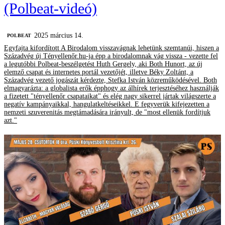
(Polbeat-videó)
2025 március 14.
‎POLBEAT
Egyfajta kifordított A Birodalom visszavágnak lehetünk szemtanúi, hiszen a
Századvég új Tényellenőr.hu-ja épp a birodalomnak vág vissza - vezette fel
a legutóbbi Polbeat-beszélgetést Huth Gergely, aki Both Hunort, az új
elemző csapat és internetes portál vezetőjét, illetve Béky Zoltánt, a
Századvég vezető jogászát kérdezte, Stefka István közreműködésével. Both
elmagyarázta: a globalista erők épphogy az álhírek terjesztéséhez használják
a fizetett "tényellenőr csapataikat" és elég nagy sikerrel jártak világszerte a
negatív kampányaikkal, hangulatkeltéseikkel. E fegyverük kifejezetten a
nemzeti szuverenitás megtámadására irányult, de "most ellenük fordítjuk
azt."