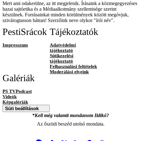
Mert ami odakerülne, az itt megjelenik. Írásaink a közmegegyezéses
hazai sajtóetika és a Médiaalkotmány szellemisége szerint
készülnek. Forrásainkat minden körülmények között megóvjuk,
szivárogtasson bátran! Szerzőink neve olykor "írói név".
PestiSrácok
Tájékoztatók
Impresszum
Adatvédelmi
tájékoztató
Sütikezelési
tájékoztató
Felhasználási feltételek
Moderálási elveink
Galériák
PS TVPodcast
Videók
Képgalériák
Süti beállítások
*Kell még valamit mondanom Ildikó?
Az őszödi beszéd utolsó mondata.