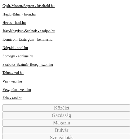
Győr-Moson-Sopron - kisalfold.hu
Hajdú-Bihar - haon.hu
Heves - heol.hu
Jász-Nagykun-Szolnok - szoljon.hu
Komárom-Esztergom - kemma.hu
Nógrád - nool.hu
Somogy - sonline.hu
Szabolcs-Szatmár-Bereg - szon.hu
Tolna - teol.hu
Vas - vaol.hu
Veszprém - veol.hu
Zala - zaol.hu
Közélet
Gazdaság
Magazin
Bulvár
Szolgáltatás