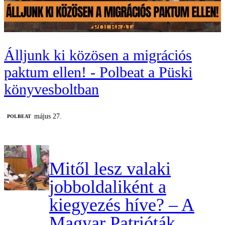
Álljunk ki közösen a migrációs
paktum ellen! - Polbeat a Püski
könyvesboltban
május 27.
‎POLBEAT
Mitől lesz valaki
jobboldaliként a
kiegyezés híve? – A
Magyar Patrióták