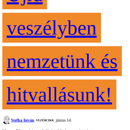
veszélyben
nemzetünk és
hitvallásunk!
Stefka István
június 14.
VEZÉRCIKK