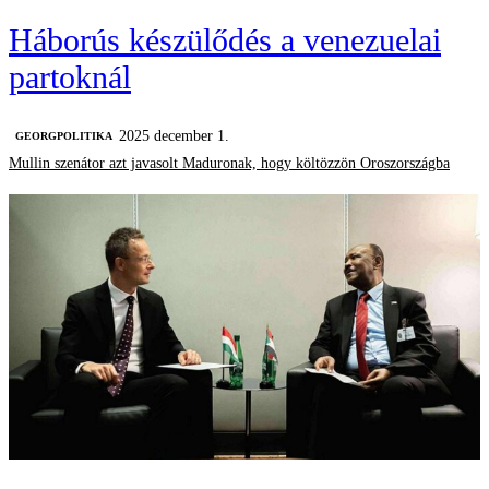
Háborús készülődés a venezuelai
partoknál
2025 december 1.
‎GEORGPOLITIKA
Mullin szenátor azt javasolt Maduronak, hogy költözzön Oroszországba