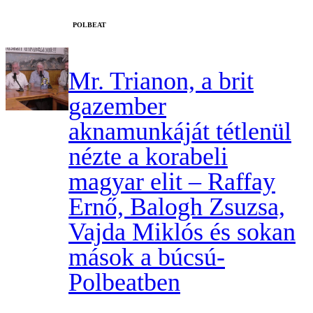
‎POLBEAT
Mr. Trianon, a brit
gazember
aknamunkáját tétlenül
nézte a korabeli
magyar elit – Raffay
Ernő, Balogh Zsuzsa,
Vajda Miklós és sokan
mások a búcsú-
Polbeatben