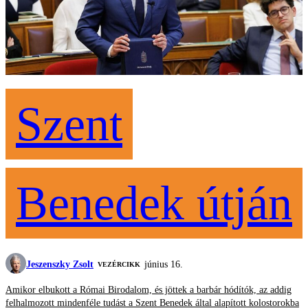
Szent
Benedek útján
Jeszenszky Zsolt
június 16.
VEZÉRCIKK
Amikor elbukott a Római Birodalom, és jöttek a barbár hódítók, az addig
felhalmozott mindenféle tudást a Szent Benedek által alapított kolostorokba