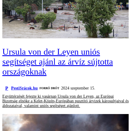
Ursula von der Leyen uniós
segítséget ajánl az árvíz sújtotta
országoknak
P
PestiSrácok.hu
2024 szeptember 15.
FORRÓ DRÓT
Együttérzését fejezte ki vasárnap Ursula von der Leyen, az Európai
Bizottság elnöke a Kelet-Közép-Európában pusztító árvizek károsultjaival és
áldozataival, valamint uniós segítséget ajánlott.