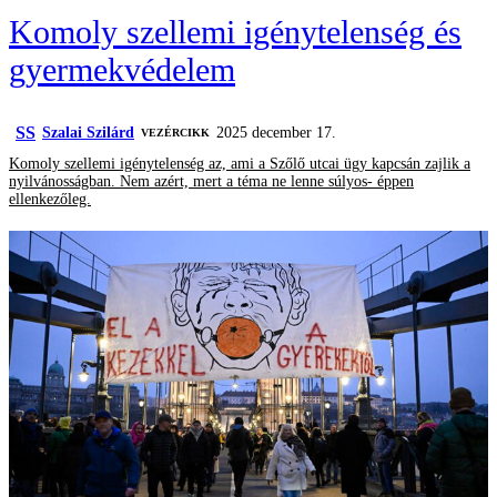
Komoly szellemi igénytelenség és
gyermekvédelem
SS
Szalai Szilárd
2025 december 17.
VEZÉRCIKK
Komoly szellemi igénytelenség az, ami a Szőlő utcai ügy kapcsán zajlik a
nyilvánosságban. Nem azért, mert a téma ne lenne súlyos- éppen
ellenkezőleg.