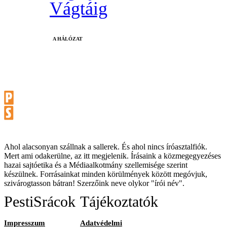
Vágtáig
A HÁLÓZAT
Ahol alacsonyan szállnak a sallerek. És ahol nincs íróasztalfiók.
Mert ami odakerülne, az itt megjelenik. Írásaink a közmegegyezéses
hazai sajtóetika és a Médiaalkotmány szellemisége szerint
készülnek. Forrásainkat minden körülmények között megóvjuk,
szivárogtasson bátran! Szerzőink neve olykor "írói név".
PestiSrácok
Tájékoztatók
Impresszum
Adatvédelmi