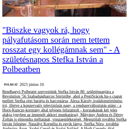
"Büszke vagyok rá, hogy
pályafutásom során nem tettem
rosszat egy kollégámnak sem" - A
születésnapos Stefka István a
Polbeatben
2023 június 10.
‎POLBEAT
Rendhagyó Polbeatet szerveztünk Stefka István 80. születésnapjára a
Revolution '56 Szabadságharcos Sörözőbe, ahol a PestiSrácok.hu-s csapat
mellett Stefka régi barátja és harcostársa, Alexa Károly irodalomtörténész,
író, illetve a konzervatív televíziózás nagy, a rendszerváltoztatás utáni - a
Horn-Kuncze-kormány által teljesen felszámolt - korszakának két jeles
alakja (egyben az ünnepelt akkori munkatársa), Mátyássy Andrea és Dézsy
Zoltán is elmondta méltatását, visszaemlékezését. Megszólalt továbbá Stefka
István felesége, Naszályi Kornélia és egyik lánya, Stefka Nóra, továbbá
Ambrózy Áron, Szabó Gergő és Szalai Szilárd. A Huth Gergely által