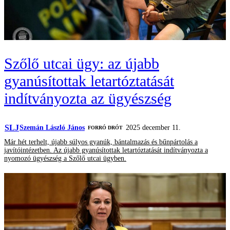
Szőlő utcai ügy: az újabb
gyanúsítottak letartóztatását
indítványozta az ügyészség
SLJ
Szemán László János
2025 december 11.
FORRÓ DRÓT
Már hét terhelt, újabb súlyos gyanúk, bántalmazás és bűnpártolás a
javítóintézetben. Az újabb gyanúsítottak letartóztatását indítványozta a
nyomozó ügyészség a Szőlő utcai ügyben.