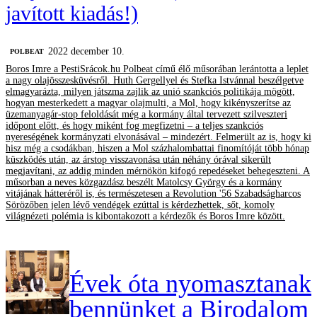
javított kiadás!)
2022 december 10.
‎POLBEAT
Boros Imre a PestiSrácok.hu Polbeat című élő műsorában lerántotta a leplet
a nagy olajösszesküvésről. Huth Gergellyel és Stefka Istvánnal beszélgetve
elmagyarázta, milyen játszma zajlik az unió szankciós politikája mögött,
hogyan mesterkedett a magyar olajmulti, a Mol, hogy kikényszerítse az
üzemanyagár-stop feloldását még a kormány által tervezett szilveszteri
időpont előtt, és hogy miként fog megfizetni – a teljes szankciós
nyereségének kormányzati elvonásával – mindezért. Felmerült az is, hogy ki
hisz még a csodákban, hiszen a Mol százhalombattai finomítóját több hónap
küszködés után, az árstop visszavonása után néhány órával sikerült
megjavítani, az addig minden mérnökön kifogó repedéseket behegeszteni. A
műsorban a neves közgazdász beszélt Matolcsy György és a kormány
vitájának hátteréről is, és természetesen a Revolution '56 Szabadságharcos
Sörözőben jelen lévő vendégek ezúttal is kérdezhettek, sőt, komoly
világnézeti polémia is kibontakozott a kérdezők és Boros Imre között.
Évek óta nyomasztanak
bennünket a Birodalom