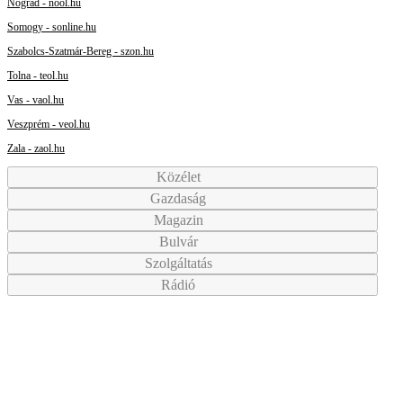
Nógrád - nool.hu
Somogy - sonline.hu
Szabolcs-Szatmár-Bereg - szon.hu
Tolna - teol.hu
Vas - vaol.hu
Veszprém - veol.hu
Zala - zaol.hu
Közélet
Gazdaság
Magazin
Bulvár
Szolgáltatás
Rádió