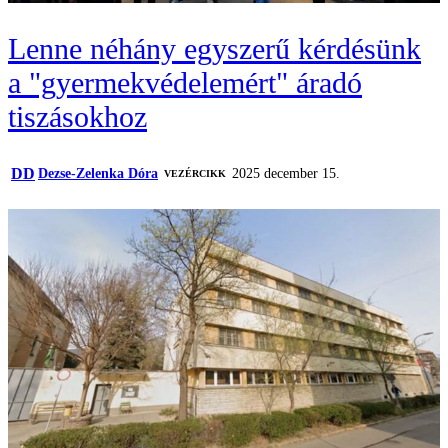
Lenne néhány egyszerű kérdésünk
a "gyermekvédelemért" áradó
tiszásokhoz
DD
Dezse-Zelenka Dóra
2025 december 15.
VEZÉRCIKK