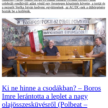
celebrált rendkívüli adást végül egy fergeteges köszöntés követte, a tortát és
a pezsgőt Stefka István kedvenc együttesének, az AC/DC-nek a dübörgésére
hozták be a kollégák.
Ki ne hinne a csodákban? – Boros
Imre lerántotta a leplet a nagy
olajösszesküvésről (Polbeat –