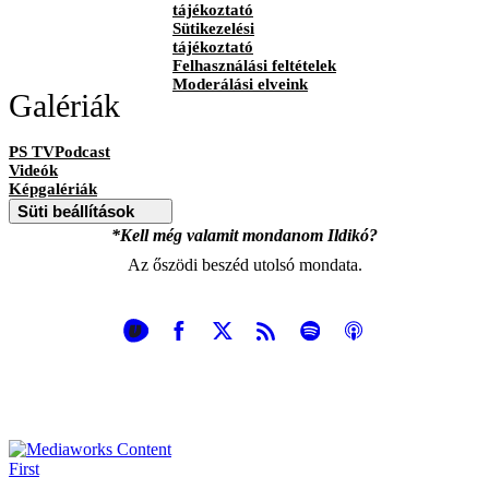
tájékoztató
Sütikezelési
tájékoztató
Felhasználási feltételek
Moderálási elveink
Galériák
PS TVPodcast
Videók
Képgalériák
Süti beállítások
*Kell még valamit mondanom Ildikó?
Az őszödi beszéd utolsó mondata.