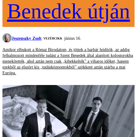
Benedek útján
Jeszenszky Zsolt
június 16.
VEZÉRCIKK
Amikor elbukott a Római Birodalom, és jöttek a barbár hódítók, az addig
felhalmozott mindenféle tudást a Szent Benedek által alapított kolostorokba
menekítették, ahol aztán nem csak „kibekkelték” a viharos időket, hanem
ezekből az elszórt kis „tudásközpontokból” szökkent aztán szárba a mai
Európa.