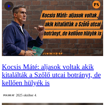
Kocsis Máté: aljasok voltak akik
kitalálták a Szőlő utcai botrányt, de
kellően hülyék is
2025 október 4.
‎POLBEAT