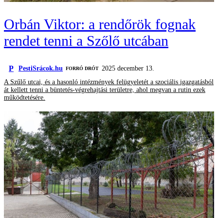
Orbán Viktor: a rendőrök fognak
rendet tenni a Szőlő utcában
P
PestiSrácok.hu
2025 december 13.
FORRÓ DRÓT
A Szűlő utcai, és a hasonló intézmények felügyeletét a szociális igazgatásból
át kellett tenni a büntetés-végrehajtási területre, ahol megvan a rutin ezek
működtetésére.