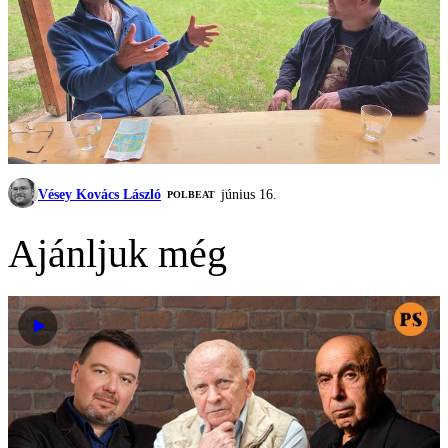
Vésey Kovács László
június 16.
‎POLBEAT
Ajánljuk még