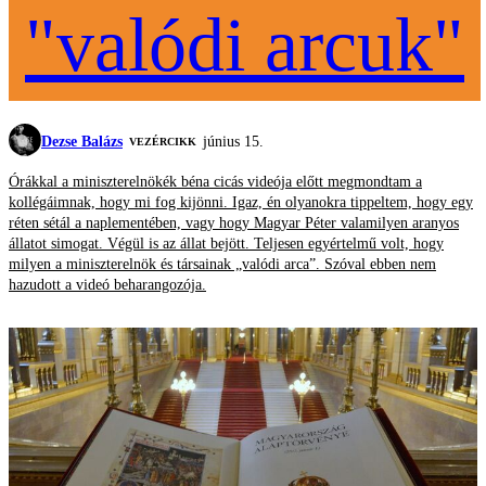
"valódi arcuk"
Dezse Balázs
június 15.
VEZÉRCIKK
Órákkal a miniszterelnökék béna cicás videója előtt megmondtam a
kollégáimnak, hogy mi fog kijönni. Igaz, én olyanokra tippeltem, hogy egy
réten sétál a naplementében, vagy hogy Magyar Péter valamilyen aranyos
állatot simogat. Végül is az állat bejött. Teljesen egyértelmű volt, hogy
milyen a miniszterelnök és társainak „valódi arca”. Szóval ebben nem
hazudott a videó beharangozója.