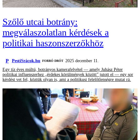
Szőlő utcai botrány:
megválaszolatlan kérdések a
politikai haszonszerzőkhöz
P
PestiSrácok.hu
2025 december 11.
FORRÓ DRÓT
Egy tíz éves múltú, botrányos kamerafelvétel — amely Juhász Péter
politikai influenszerhez „érdekes körülmények között” jutott el — egy sor
kérdést vet fel, köztük olyan is, ami a politikusi felelőtlenségre mutat rá.