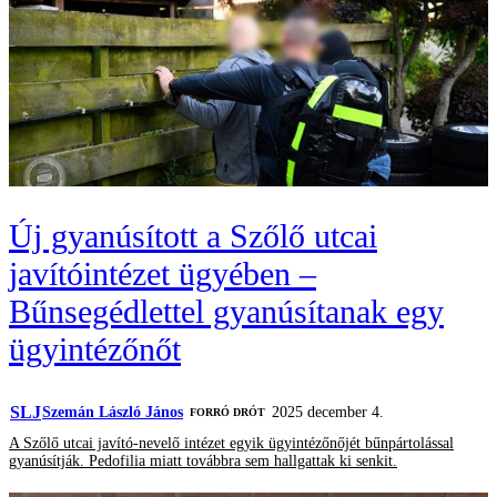
Új gyanúsított a Szőlő utcai
javítóintézet ügyében –
Bűnsegédlettel gyanúsítanak egy
ügyintézőnőt
SLJ
Szemán László János
2025 december 4.
FORRÓ DRÓT
A Szőlő utcai javító-nevelő intézet egyik ügyintézőnőjét bűnpártolással
gyanúsítják. Pedofilia miatt továbbra sem hallgattak ki senkit.