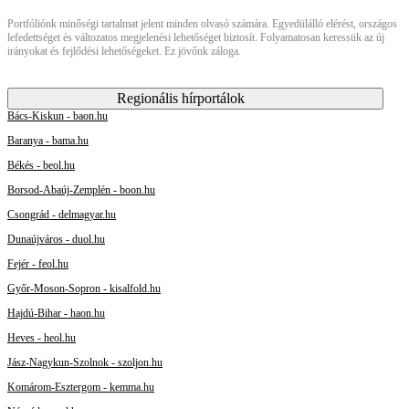
Portfóliónk minőségi tartalmat jelent minden olvasó számára. Egyedülálló elérést, országos
lefedettséget és változatos megjelenési lehetőséget biztosít. Folyamatosan keressük az új
irányokat és fejlődési lehetőségeket. Ez jövőnk záloga.
Regionális hírportálok
Bács-Kiskun - baon.hu
Baranya - bama.hu
Békés - beol.hu
Borsod-Abaúj-Zemplén - boon.hu
Csongrád - delmagyar.hu
Dunaújváros - duol.hu
Fejér - feol.hu
Győr-Moson-Sopron - kisalfold.hu
Hajdú-Bihar - haon.hu
Heves - heol.hu
Jász-Nagykun-Szolnok - szoljon.hu
Komárom-Esztergom - kemma.hu