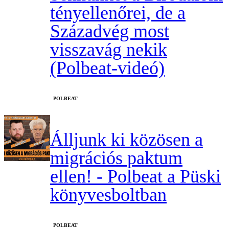
tényellenőrei, de a
Századvég most
visszavág nekik
(Polbeat-videó)
‎POLBEAT
Álljunk ki közösen a
migrációs paktum
ellen! - Polbeat a Püski
könyvesboltban
‎POLBEAT