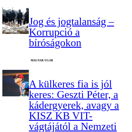
Jog és jogtalanság –
Korrupció a
bíróságokon
MAGYAR UGAR
A külkeres fia is jól
keres: Geszti Péter, a
kádergyerek, avagy a
KISZ KB VIT-
vágtájától a Nemzeti