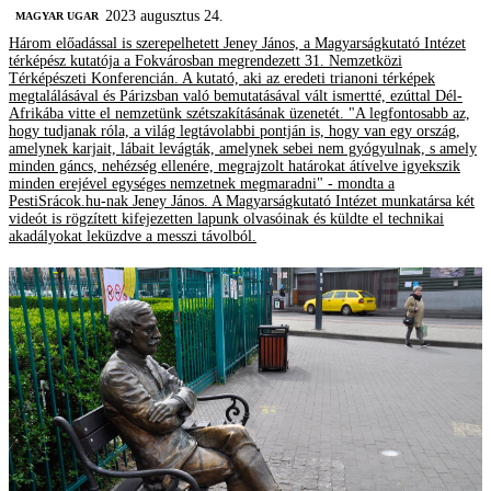
2023 augusztus 24.
MAGYAR UGAR
Három előadással is szerepelhetett Jeney János, a Magyarságkutató Intézet
térképész kutatója a Fokvárosban megrendezett 31. Nemzetközi
Térképészeti Konferencián. A kutató, aki az eredeti trianoni térképek
megtalálásával és Párizsban való bemutatásával vált ismertté, ezúttal Dél-
Afrikába vitte el nemzetünk szétszakításának üzenetét. "A legfontosabb az,
hogy tudjanak róla, a világ legtávolabbi pontján is, hogy van egy ország,
amelynek karjait, lábait levágták, amelynek sebei nem gyógyulnak, s amely
minden gáncs, nehézség ellenére, megrajzolt határokat átívelve igyekszik
minden erejével egységes nemzetnek megmaradni" - mondta a
PestiSrácok.hu-nak Jeney János. A Magyarságkutató Intézet munkatársa két
videót is rögzített kifejezetten lapunk olvasóinak és küldte el technikai
akadályokat leküzdve a messzi távolból.