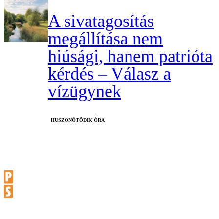
A sivatagosítás
megállítása nem
hiúsági, hanem patrióta
kérdés – Válasz a
vízügynek
HUSZONÖTÖDIK ÓRA