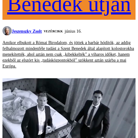
Benedek útján
Jeszenszky Zsolt
június 16.
VEZÉRCIKK
Amikor elbukott a Római Birodalom, és jöttek a barbár hódítók, az addig
felhalmozott mindenféle tudást a Szent Benedek által alapított kolostorokba
menekítették, ahol aztán nem csak „kibekkelték” a viharos időket, hanem
ezekből az elszórt kis „tudásközpontokból” szökkent aztán szárba a mai
Európa.