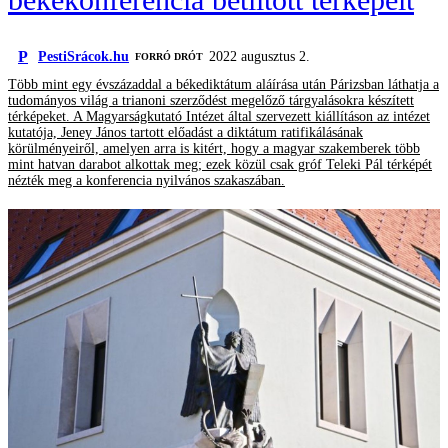
P
PestiSrácok.hu
2022 augusztus 2.
FORRÓ DRÓT
Több mint egy évszázaddal a békediktátum aláírása után Párizsban láthatja a
tudományos világ a trianoni szerződést megelőző tárgyalásokra készített
térképeket. A Magyarságkutató Intézet által szervezett kiállításon az intézet
kutatója, Jeney János tartott előadást a diktátum ratifikálásának
körülményeiről, amelyen arra is kitért, hogy a magyar szakemberek több
mint hatvan darabot alkottak meg; ezek közül csak gróf Teleki Pál térképét
nézték meg a konferencia nyilvános szakaszában.