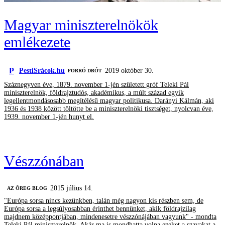
Magyar miniszterelnökök
emlékezete
P
PestiSrácok.hu
2019 október 30.
FORRÓ DRÓT
Száznegyven éve, 1879. november 1-jén született gróf Teleki Pál
miniszterelnök, földrajztudós, akadémikus, a múlt század egyik
legellentmondásosabb megítélésű magyar politikusa. Darányi Kálmán, aki
1936 és 1938 között töltötte be a miniszterelnöki tisztséget, nyolcvan éve,
1939. november 1-jén hunyt el.
Vészzónában
2015 július 14.
AZ ÖREG BLOG
"Európa sorsa nincs kezünkben, talán még nagyon kis részben sem, de
Európa sorsa a legsúlyosabban érinthet bennünket, akik földrajzilag
majdnem középpontjában, mindenesetre vészzónájában vagyunk" - mondta
Teleki Pál miniszterelnök. Akár ma is mondhatta volna ezeket a szavakat a