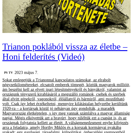
Trianon poklából vissza az életbe –
Honi felderítés (Videó)
2023 május 7.
PS TV
Sokat emlegetjük a Trianonnal kapcsolatos számokat, az elrabolt
négyzetkilométereket, elcsatolt emberek tömegét, köztük magyarok millióit,
ám beszélni kell az elvett ipari létesítményekről és bányákról, valamint az
országunk tényszerű kirablásáról a megszálló románok, csehek és szerbek
által elvitt gépekről, vagonokról, élőállatról és bármiről, ami mozdítható
volt. Csak így lehet érzékeltetni, mennyire kilátástalan helyzetbe kerültünk
1920-ra – a kortársak közül jó néhányan úgy gondolták, a maradék
Magyarország életképtelen, s így meg vannak számlálva a magyar államiság
napjai. Mégis elkövettük azt a bravúrt, hogy túléltük ezt a csapást is, és az
országnak folytatnia kellett az életét. A válságmenedzsment enyhe kifejezés
arra a feladatra, amely Horthy Miklós és a korszak kormányai nyakába
szakadt: egy gazdasági, társadalmi, külpolitikai, önbecsülési szempontból