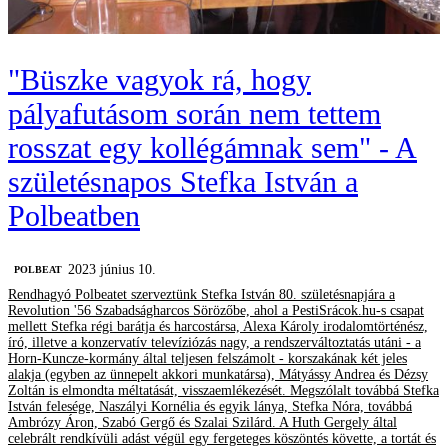
"Büszke vagyok rá, hogy
pályafutásom során nem tettem
rosszat egy kollégámnak sem" - A
születésnapos Stefka István a
Polbeatben
2023 június 10.
‎POLBEAT
Rendhagyó Polbeatet szerveztünk Stefka István 80. születésnapjára a
Revolution '56 Szabadságharcos Sörözőbe, ahol a PestiSrácok.hu-s csapat
mellett Stefka régi barátja és harcostársa, Alexa Károly irodalomtörténész,
író, illetve a konzervatív televíziózás nagy, a rendszerváltoztatás utáni - a
Horn-Kuncze-kormány által teljesen felszámolt - korszakának két jeles
alakja (egyben az ünnepelt akkori munkatársa), Mátyássy Andrea és Dézsy
Zoltán is elmondta méltatását, visszaemlékezését. Megszólalt továbbá Stefka
István felesége, Naszályi Kornélia és egyik lánya, Stefka Nóra, továbbá
Ambrózy Áron, Szabó Gergő és Szalai Szilárd. A Huth Gergely által
celebrált rendkívüli adást végül egy fergeteges köszöntés követte, a tortát és