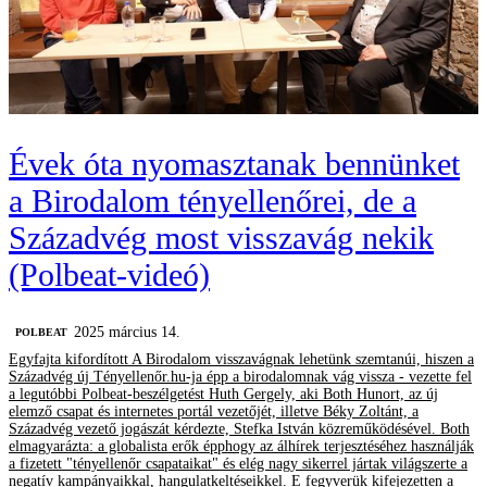
Évek óta nyomasztanak bennünket
a Birodalom tényellenőrei, de a
Századvég most visszavág nekik
(Polbeat-videó)
2025 március 14.
‎POLBEAT
Egyfajta kifordított A Birodalom visszavágnak lehetünk szemtanúi, hiszen a
Századvég új Tényellenőr.hu-ja épp a birodalomnak vág vissza - vezette fel
a legutóbbi Polbeat-beszélgetést Huth Gergely, aki Both Hunort, az új
elemző csapat és internetes portál vezetőjét, illetve Béky Zoltánt, a
Századvég vezető jogászát kérdezte, Stefka István közreműködésével. Both
elmagyarázta: a globalista erők épphogy az álhírek terjesztéséhez használják
a fizetett "tényellenőr csapataikat" és elég nagy sikerrel jártak világszerte a
negatív kampányaikkal, hangulatkeltéseikkel. E fegyverük kifejezetten a