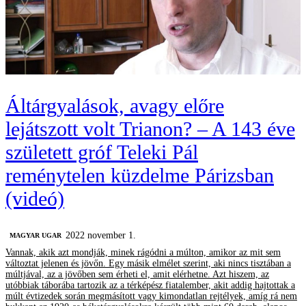
Áltárgyalások, avagy előre
lejátszott volt Trianon? – A 143 éve
született gróf Teleki Pál
reménytelen küzdelme Párizsban
(videó)
2022 november 1.
MAGYAR UGAR
Vannak, akik azt mondják, minek rágódni a múlton, amikor az mit sem
változtat jelenen és jövőn. Egy másik elmélet szerint, aki nincs tisztában a
múltjával, az a jövőben sem érheti el, amit elérhetne. Azt hiszem, az
utóbbiak táborába tartozik az a térképész fiatalember, akit addig hajtottak a
múlt évtizedek során megmásított vagy kimondatlan rejtélyek, amíg rá nem