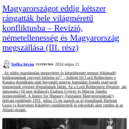
Magyarországot eddig kétszer
rángatták bele világméretű
konfliktusba – Revízió,
németellenesség és Magyarország
megszállása (III. rész)
Stefka István
2024 május 21.
VEZÉRCIKK
„Az eddig igazságtalan meggyötört és kétségbeesett nemzet feltámadó
boldogságának ragyogó kitörése ez!” – kiáltott fel Lord Rothermere a
Kassára diadalkapu alatt bevonuló magyar katonákat fogadó magyarok
tömegeinek ujjongó éljenzésének láttán. Az a Lord Rothermere éljenzett, aki
támogatta (10 ezer dollárral) Endresz György és Magyar Sándor
óceánrepülését. A Justice for Hungary (Igazságot Magyarországnak!)
feliratú repülőgép 1931. július 15-én startolt az új-foundlandi Harbour
Grace (a Kegyelem Kikötője) repülőteréről és rekordidő alatt repülte át az
Atlanti-óceánt.