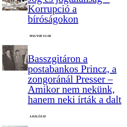
Korrupció a
bíróságokon
MAGYAR UGAR
Basszgitáron a
postabankos Princz, a
zongoránál Presser –
Amikor nem nekünk,
hanem neki írták a dalt
A HÁLÓZAT