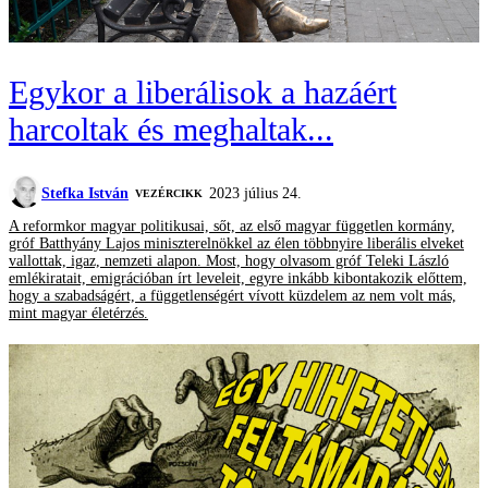
Egykor a liberálisok a hazáért
harcoltak és meghaltak...
Stefka István
2023 július 24.
VEZÉRCIKK
A reformkor magyar politikusai, sőt, az első magyar független kormány,
gróf Batthyány Lajos miniszterelnökkel az élen többnyire liberális elveket
vallottak, igaz, nemzeti alapon. Most, hogy olvasom gróf Teleki László
emlékiratait, emigrációban írt leveleit, egyre inkább kibontakozik előttem,
hogy a szabadságért, a függetlenségért vívott küzdelem az nem volt más,
mint magyar életérzés.