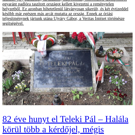
egyaránt padlóra taszított országot kellett kivezetni a reménytelen
helyzetből. Ez azonban hihetetlenül látványosan sikerült, és két évtizeddel
később már egészen más arcát mutatta az ország. Ennek az óriási
teljesítménynek jártunk utána Ujváry Gábor, a Veritas Intézet történésze
segítségével.
82 éve hunyt el Teleki Pál – Halála
körül több a kérdőjel, mégis