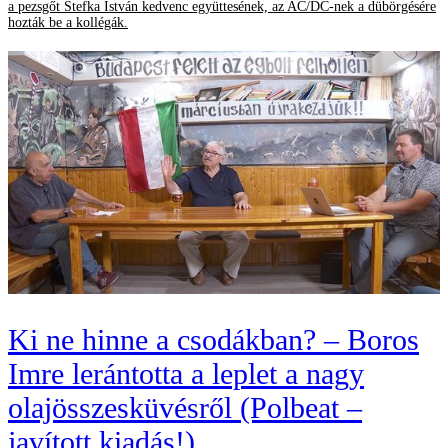
a pezsgőt Stefka István kedvenc együttesének, az AC/DC-nek a dübörgésére
hozták be a kollégák.
Ki ne hinne a csodákban? – Boros
Imre lerántotta a leplet a nagy
olajösszesküvésről (Polbeat –
javított kiadás!)