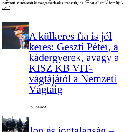
nemzeti szuverenitás megtámadására irányult, de "most ellenük fordítjuk
azt."
A külkeres fia is jól
keres: Geszti Péter, a
kádergyerek, avagy a
KISZ KB VIT-
vágtájától a Nemzeti
Vágtáig
A HÁLÓZAT
Jog és jogtalanság –