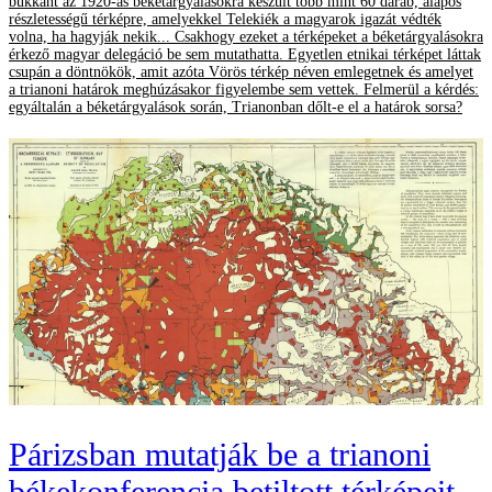
bukkant az 1920-as béketárgyalásokra készült több mint 60 darab, alapos
részletességű térképre, amelyekkel Telekiék a magyarok igazát védték
volna, ha hagyják nekik... Csakhogy ezeket a térképeket a béketárgyalásokra
érkező magyar delegáció be sem mutathatta. Egyetlen etnikai térképet láttak
csupán a döntnökök, amit azóta Vörös térkép néven emlegetnek és amelyet
a trianoni határok meghúzásakor figyelembe sem vettek. Felmerül a kérdés:
egyáltalán a béketárgyalások során, Trianonban dőlt-e el a határok sorsa?
Párizsban mutatják be a trianoni
békekonferencia betiltott térképeit