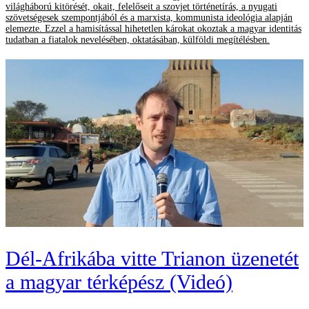
világháború kitörését, okait, felelőseit a szovjet történetírás, a nyugati
szövetségesek szempontjából és a marxista, kommunista ideológia alapján
elemezte. Ezzel a hamisítással hihetetlen károkat okoztak a magyar identitás
tudatban a fiatalok nevelésében, oktatásában, külföldi megítélésben.
Dél-Afrikába vitte Trianon üzenetét
a magyar térképész (Videó)