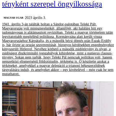
tényként szerepel öngyilkossága
2023 április 3.
MAGYAR UGAR
1941. április 3-án találták holtan a Sándor-palotában Teleki Pált,
Magyarország volt miniszterelnökét, államfőjét, aki haláláig hitt egy
tudományosan is alátámasztott revízióban. Teleki a magyar történelem talán
legvitatottabb megítélésű politikusa. Kormányzása alatt került vissza
Magyarországhoz Kárpátalja, és a második bécsi döntés után Észak-Erdély
is, bár őrizte az ország szuverenitását, bizonyos kérdésekben engedményekre
kényszerült Hitlerrel. Nevéhez köthető a második zsidótörvény és olyan, a
zsidóságot diszkrimináló jogszabályok kihirdetése, mint a numerus clausus-
törvény. Sokan nem tudják, hogy Teleki Pál nemcsak politikus volt, hanem
nemzetközi elismertségű földrajztudós, térképész is. Ő készítette azokat a
térképeket, amelyekkel a magyar delegáció a trianoni békeszerződések
tárgyalására indult, és amelyeket akkor – egy kivételével – még csak be sem
mutathatott.