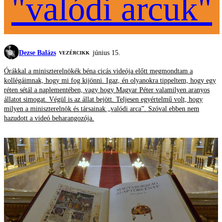
"valódi arcuk"
Dezse Balázs
június 15.
VEZÉRCIKK
Órákkal a miniszterelnökék béna cicás videója előtt megmondtam a
kollégáimnak, hogy mi fog kijönni. Igaz, én olyanokra tippeltem, hogy egy
réten sétál a naplementében, vagy hogy Magyar Péter valamilyen aranyos
állatot simogat. Végül is az állat bejött. Teljesen egyértelmű volt, hogy
milyen a miniszterelnök és társainak „valódi arca”. Szóval ebben nem
hazudott a videó beharangozója.