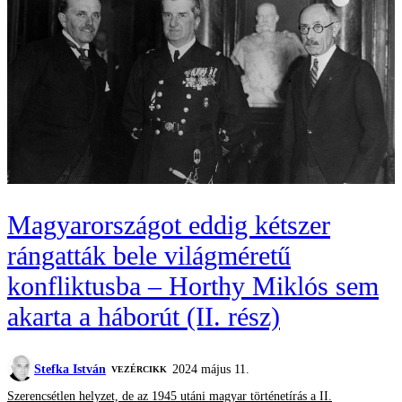
Magyarországot eddig kétszer
rángatták bele világméretű
konfliktusba – Horthy Miklós sem
akarta a háborút (II. rész)
Stefka István
2024 május 11.
VEZÉRCIKK
Szerencsétlen helyzet, de az 1945 utáni magyar történetírás a II.