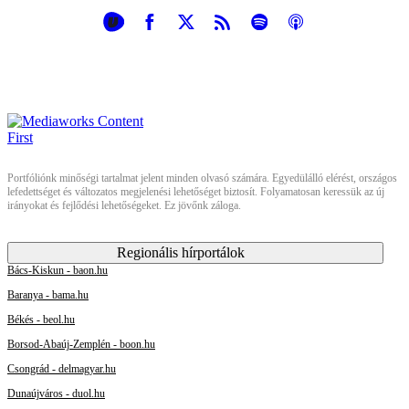
Portfóliónk minőségi tartalmat jelent minden olvasó számára. Egyedülálló elérést, országos
lefedettséget és változatos megjelenési lehetőséget biztosít. Folyamatosan keressük az új
irányokat és fejlődési lehetőségeket. Ez jövőnk záloga.
Regionális hírportálok
Bács-Kiskun - baon.hu
Baranya - bama.hu
Békés - beol.hu
Borsod-Abaúj-Zemplén - boon.hu
Csongrád - delmagyar.hu
Dunaújváros - duol.hu