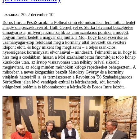
2022 december 10.
‎POLBEAT
Boros Imre a PestiSrácok.hu Polbeat című élő műsorában lerántotta a leplet
a nagy olajösszesküvésről. Huth Gergellyel és Stefka Istvánnal beszélgetve
elmagyarázta, milyen játszma zajlik az unió szankciós politikája mögött,
hogyan mesterkedett a magyar olajmulti, a Mol, hogy kikényszerítse az
üzemanyagár-stop feloldását még a kormány által tervezett szilveszteri
időpont előtt, és hogy miként fog megfizetni – a teljes szankciós
nyereségének kormányzati elvonásával – mindezért. Felmerült az is, hogy ki
hisz még a csodákban, hiszen a Mol százhalombattai finomítóját több hónap
küszködés után, az árstop visszavonása után néhány órával sikerült
megjavítani, az addig minden mérnökön kifogó repedéseket behegeszteni. A
műsorban a neves közgazdász beszélt Matolcsy György és a kormány
vitájának hátteréről is, és természetesen a Revolution '56 Szabadságharcos
Sörözőben jelen lévő vendégek ezúttal is kérdezhettek, sőt, komoly
világnézeti polémia is kibontakozott a kérdezők és Boros Imre között.