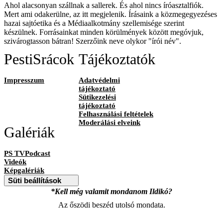
Ahol alacsonyan szállnak a sallerek. És ahol nincs íróasztalfiók.
Mert ami odakerülne, az itt megjelenik. Írásaink a közmegegyezéses
hazai sajtóetika és a Médiaalkotmány szellemisége szerint
készülnek. Forrásainkat minden körülmények között megóvjuk,
szivárogtasson bátran! Szerzőink neve olykor "írói név".
PestiSrácok
Tájékoztatók
Impresszum
Adatvédelmi
tájékoztató
Sütikezelési
tájékoztató
Felhasználási feltételek
Moderálási elveink
Galériák
PS TVPodcast
Videók
Képgalériák
Süti beállítások
*Kell még valamit mondanom Ildikó?
Az őszödi beszéd utolsó mondata.