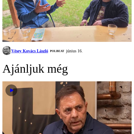
Vésey Kovács László
június 16.
‎POLBEAT
Ajánljuk még