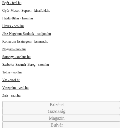
Fejér - feol.hu
Győr-Moson-Sopron - kisalfold.hu
Hajdú-Bihar - haon.hu
Heves - heol.hu
Jász-Nagykun-Szolnok - szoljon.hu
Komárom-Esztergom - kemma.hu
Nógrád - nool.hu
Somogy - sonline.hu
Szabolcs-Szatmár-Bereg - szon.hu
Tolna - teol.hu
Vas - vaol.hu
Veszprém - veol.hu
Zala - zaol.hu
Közélet
Gazdaság
Magazin
Bulvár