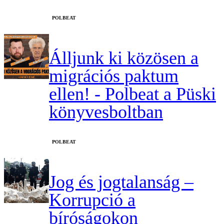
‎POLBEAT
Álljunk ki közösen a
migrációs paktum
ellen! - Polbeat a Püski
könyvesboltban
‎POLBEAT
Jog és jogtalanság –
Korrupció a
bíróságokon