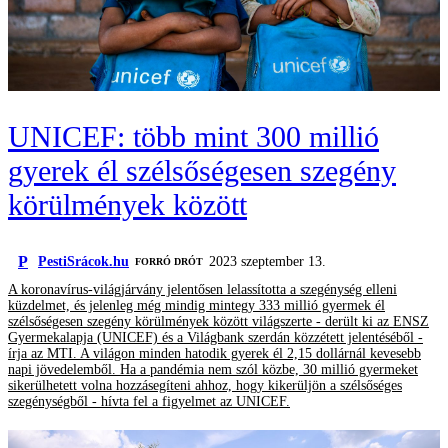
UNICEF: több mint 300 millió
gyerek él szélsőségesen szegény
körülmények között
P
PestiSrácok.hu
2023 szeptember 13.
FORRÓ DRÓT
A koronavírus-világjárvány jelentősen lelassította a szegénység elleni
küzdelmet, és jelenleg még mindig mintegy 333 millió gyermek él
szélsőségesen szegény körülmények között világszerte - derült ki az ENSZ
Gyermekalapja (UNICEF) és a Világbank szerdán közzétett jelentéséből -
írja az MTI. A világon minden hatodik gyerek él 2,15 dollárnál kevesebb
napi jövedelemből. Ha a pandémia nem szól közbe, 30 millió gyermeket
sikerülhetett volna hozzásegíteni ahhoz, hogy kikerüljön a szélsőséges
szegénységből - hívta fel a figyelmet az UNICEF.