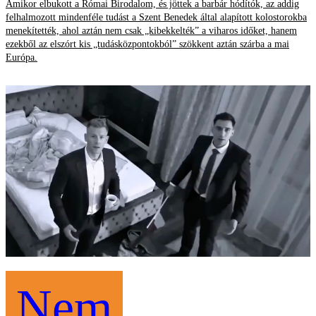
Amikor elbukott a Római Birodalom, és jöttek a barbár hódítók, az addig
felhalmozott mindenféle tudást a Szent Benedek által alapított kolostorokba
menekítették, ahol aztán nem csak „kibekkelték” a viharos időket, hanem
ezekből az elszórt kis „tudásközpontokból” szökkent aztán szárba a mai
Európa.
Nem