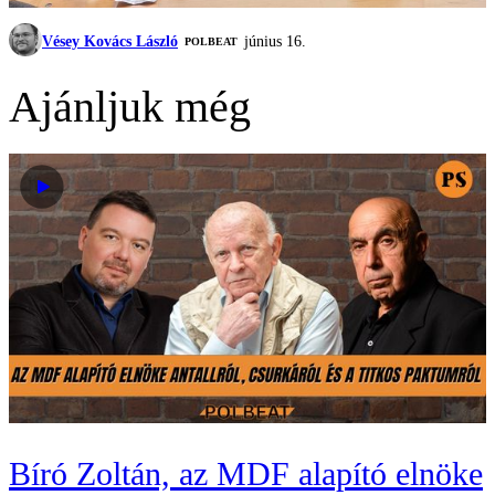
Vésey Kovács László
június 16.
‎POLBEAT
Ajánljuk még
Bíró Zoltán, az MDF alapító elnöke