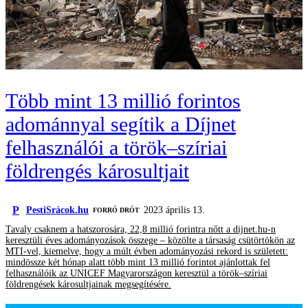
Több mint 13 millió forintos
adománnyal segítik a Díjnet
felhasználói a török–szíriai
földrengés károsultjait
P
PestiSrácok.hu
2023 április 13.
FORRÓ DRÓT
Tavaly csaknem a hatszorosára, 22,8 millió forintra nőtt a dijnet.hu-n
keresztüli éves adományozások összege – közölte a társaság csütörtökön az
MTI-vel, kiemelve, hogy a múlt évben adományozási rekord is született:
mindössze két hónap alatt több mint 13 millió forintot ajánlottak fel
felhasználóik az UNICEF Magyarországon keresztül a török–szíriai
földrengések károsultjainak megsegítésére.