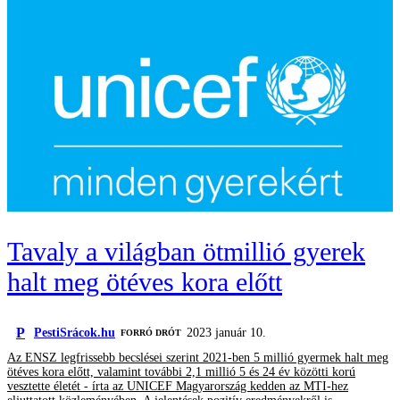
Tavaly a világban ötmillió gyerek
halt meg ötéves kora előtt
P
PestiSrácok.hu
2023 január 10.
FORRÓ DRÓT
Az ENSZ legfrissebb becslései szerint 2021-ben 5 millió gyermek halt meg
ötéves kora előtt, valamint további 2,1 millió 5 és 24 év közötti korú
vesztette életét - írta az UNICEF Magyarország kedden az MTI-hez