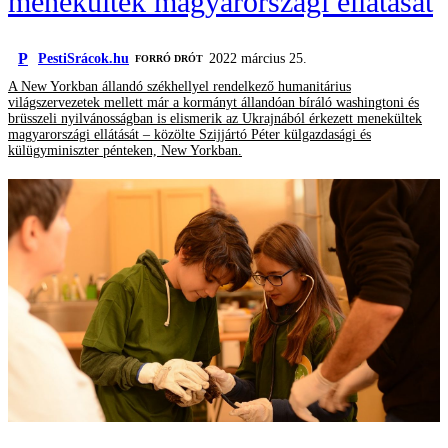
menekültek magyarországi ellátását
P
PestiSrácok.hu
2022 március 25.
FORRÓ DRÓT
A New Yorkban állandó székhellyel rendelkező humanitárius
világszervezetek mellett már a kormányt állandóan bíráló washingtoni és
brüsszeli nyilvánosságban is elismerik az Ukrajnából érkezett menekültek
magyarországi ellátását – közölte Szijjártó Péter külgazdasági és
külügyminiszter pénteken, New Yorkban.