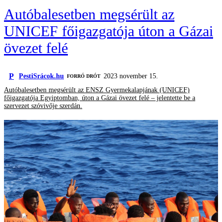
Autóbalesetben megsérült az
UNICEF főigazgatója úton a Gázai
övezet felé
P
PestiSrácok.hu
2023 november 15.
FORRÓ DRÓT
Autóbalesetben megsérült az ENSZ Gyermekalapjának (UNICEF)
főigazgatója Egyiptomban, úton a Gázai övezet felé – jelentette be a
szervezet szóvivője szerdán.