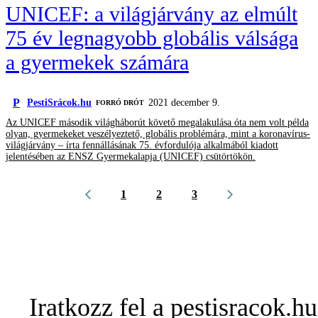
UNICEF: a világjárvány az elmúlt
75 év legnagyobb globális válsága
a gyermekek számára
P
PestiSrácok.hu
2021 december 9.
FORRÓ DRÓT
Az UNICEF második világháborút követő megalakulása óta nem volt példa
olyan, gyermekeket veszélyeztető, globális problémára, mint a koronavírus-
világjárvány – írta fennállásának 75. évfordulója alkalmából kiadott
jelentésében az ENSZ Gyermekalapja (UNICEF) csütörtökön.
1
2
3
Iratkozz fel a pestisracok.hu