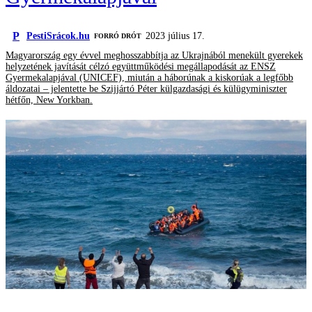
P
PestiSrácok.hu
2023 július 17.
FORRÓ DRÓT
Magyarország egy évvel meghosszabbítja az Ukrajnából menekült gyerekek
helyzetének javítását célzó együttműködési megállapodását az ENSZ
Gyermekalapjával (UNICEF), miután a háborúnak a kiskorúak a legfőbb
áldozatai – jelentette be Szijjártó Péter külgazdasági és külügyminiszter
hétfőn, New Yorkban.