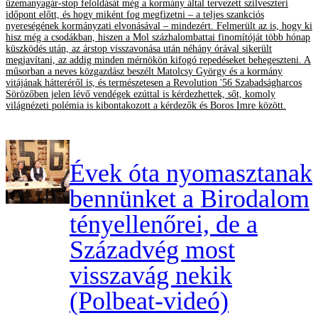
üzemanyagár-stop feloldását még a kormány által tervezett szilveszteri
időpont előtt, és hogy miként fog megfizetni – a teljes szankciós
nyereségének kormányzati elvonásával – mindezért. Felmerült az is, hogy ki
hisz még a csodákban, hiszen a Mol százhalombattai finomítóját több hónap
küszködés után, az árstop visszavonása után néhány órával sikerült
megjavítani, az addig minden mérnökön kifogó repedéseket behegeszteni. A
műsorban a neves közgazdász beszélt Matolcsy György és a kormány
vitájának hátteréről is, és természetesen a Revolution '56 Szabadságharcos
Sörözőben jelen lévő vendégek ezúttal is kérdezhettek, sőt, komoly
világnézeti polémia is kibontakozott a kérdezők és Boros Imre között.
Évek óta nyomasztanak
bennünket a Birodalom
tényellenőrei, de a
Századvég most
visszavág nekik
(Polbeat-videó)