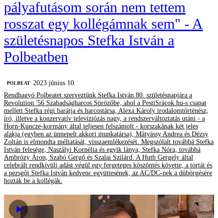
pályafutásom során nem tettem
rosszat egy kollégámnak sem" - A
születésnapos Stefka István a
Polbeatben
2023 június 10.
‎POLBEAT
Rendhagyó Polbeatet szerveztünk Stefka István 80. születésnapjára a
Revolution '56 Szabadságharcos Sörözőbe, ahol a PestiSrácok.hu-s csapat
mellett Stefka régi barátja és harcostársa, Alexa Károly irodalomtörténész,
író, illetve a konzervatív televíziózás nagy, a rendszerváltoztatás utáni - a
Horn-Kuncze-kormány által teljesen felszámolt - korszakának két jeles
alakja (egyben az ünnepelt akkori munkatársa), Mátyássy Andrea és Dézsy
Zoltán is elmondta méltatását, visszaemlékezését. Megszólalt továbbá Stefka
István felesége, Naszályi Kornélia és egyik lánya, Stefka Nóra, továbbá
Ambrózy Áron, Szabó Gergő és Szalai Szilárd. A Huth Gergely által
celebrált rendkívüli adást végül egy fergeteges köszöntés követte, a tortát és
a pezsgőt Stefka István kedvenc együttesének, az AC/DC-nek a dübörgésére
hozták be a kollégák.