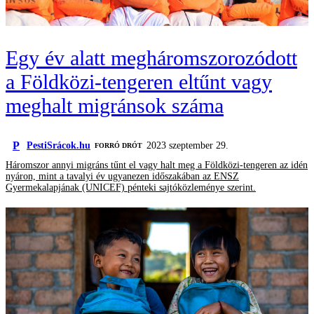
Egy év alatt megháromszorozódott
a Földközi-tengeren eltűnt vagy
meghalt migránsok száma
P
PestiSrácok.hu
2023 szeptember 29.
FORRÓ DRÓT
Háromszor annyi migráns tűnt el vagy halt meg a Földközi-tengeren az idén
nyáron, mint a tavalyi év ugyanezen időszakában az ENSZ
Gyermekalapjának (UNICEF) pénteki sajtóközleménye szerint.