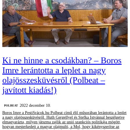
Ki ne hinne a csodákban? – Boros
Imre lerántotta a leplet a nagy
olajösszesküvésről (Polbeat –
javított kiadás!)
2022 december 10.
‎POLBEAT
Boros Imre a PestiSrácok.hu Polbeat című élő műsorában lerántotta a leplet
a nagy olajösszesküvésről. Huth Gergellyel és Stefka Istvánnal beszélgetve
elmagyarázta, milyen játszma zajlik az unió szankciós politikája mögött,
hogyan mesterkedett a magyar olajmulti, a Mol, hogy kikényszerítse az