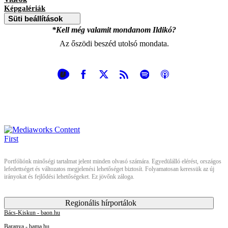
Képgalériák
Süti beállítások
*Kell még valamit mondanom Ildikó?
Az őszödi beszéd utolsó mondata.
Portfóliónk minőségi tartalmat jelent minden olvasó számára. Egyedülálló elérést, országos
lefedettséget és változatos megjelenési lehetőséget biztosít. Folyamatosan keressük az új
irányokat és fejlődési lehetőségeket. Ez jövőnk záloga.
Regionális hírportálok
Bács-Kiskun - baon.hu
Baranya - bama.hu