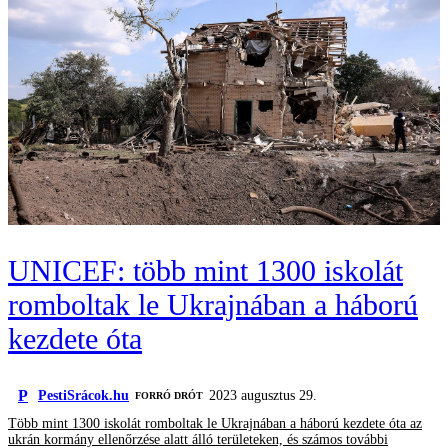
UNICEF: több mint 1300 iskolát
romboltak le Ukrajnában a háború
kezdete óta
P
PestiSrácok.hu
2023 augusztus 29.
FORRÓ DRÓT
Több mint 1300 iskolát romboltak le Ukrajnában a háború kezdete óta az
ukrán kormány ellenőrzése alatt álló területeken, és számos további