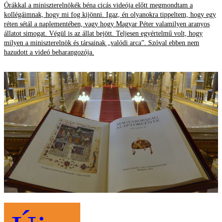
Órákkal a miniszterelnökék béna cicás videója előtt megmondtam a
kollégáimnak, hogy mi fog kijönni. Igaz, én olyanokra tippeltem, hogy egy
réten sétál a naplementében, vagy hogy Magyar Péter valamilyen aranyos
állatot simogat. Végül is az állat bejött. Teljesen egyértelmű volt, hogy
milyen a miniszterelnök és társainak „valódi arca”. Szóval ebben nem
hazudott a videó beharangozója.