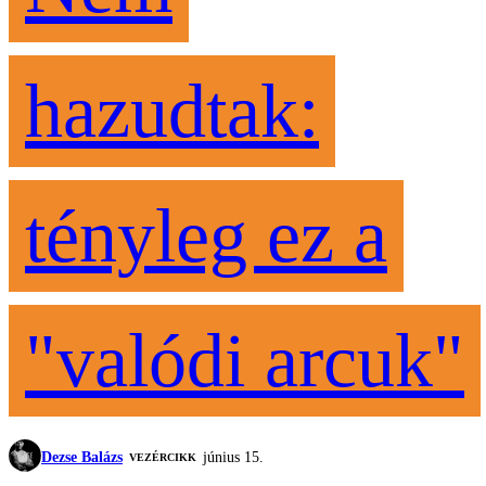
hazudtak:
tényleg ez a
"valódi arcuk"
Dezse Balázs
június 15.
VEZÉRCIKK