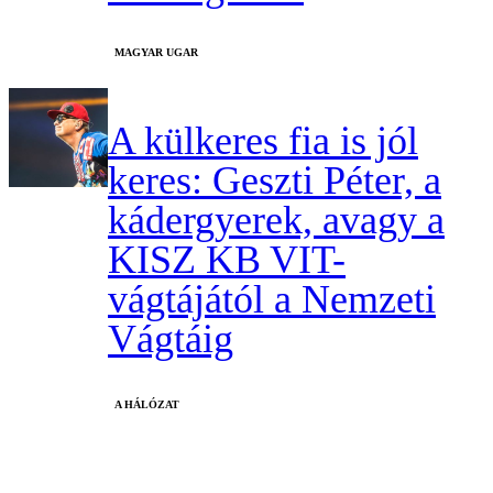
MAGYAR UGAR
A külkeres fia is jól
keres: Geszti Péter, a
kádergyerek, avagy a
KISZ KB VIT-
vágtájától a Nemzeti
Vágtáig
A HÁLÓZAT