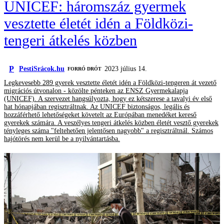
UNICEF: háromszáz gyermek
vesztette életét idén a Földközi-
tengeri átkelés közben
P
PestiSrácok.hu
2023 július 14.
FORRÓ DRÓT
Legkevesebb 289 gyerek vesztette életét idén a Földközi-tengeren át vezető
migrációs útvonalon - közölte pénteken az ENSZ Gyermekalapja
(UNICEF). A szervezet hangsúlyozta, hogy ez kétszerese a tavalyi év első
hat hónapjában regisztráltnak. Az UNICEF biztonságos, legális és
hozzáférhető lehetőségeket követelt az Európában menedéket kereső
gyerekek számára. A veszélyes tengeri átkelés közben életét vesztő gyerekek
tényleges száma "feltehetően jelentősen nagyobb" a regisztráltnál. Számos
hajótörés nem kerül be a nyilvántartásba.