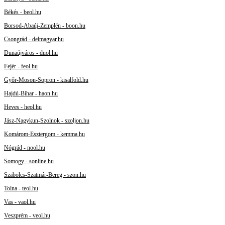
Békés - beol.hu
Borsod-Abaúj-Zemplén - boon.hu
Csongrád - delmagyar.hu
Dunaújváros - duol.hu
Fejér - feol.hu
Győr-Moson-Sopron - kisalfold.hu
Hajdú-Bihar - haon.hu
Heves - heol.hu
Jász-Nagykun-Szolnok - szoljon.hu
Komárom-Esztergom - kemma.hu
Nógrád - nool.hu
Somogy - sonline.hu
Szabolcs-Szatmár-Bereg - szon.hu
Tolna - teol.hu
Vas - vaol.hu
Veszprém - veol.hu