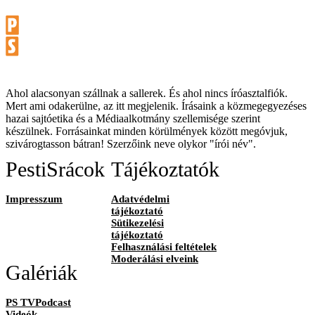
Ahol alacsonyan szállnak a sallerek. És ahol nincs íróasztalfiók.
Mert ami odakerülne, az itt megjelenik. Írásaink a közmegegyezéses
hazai sajtóetika és a Médiaalkotmány szellemisége szerint
készülnek. Forrásainkat minden körülmények között megóvjuk,
szivárogtasson bátran! Szerzőink neve olykor "írói név".
PestiSrácok
Tájékoztatók
Impresszum
Adatvédelmi
tájékoztató
Sütikezelési
tájékoztató
Felhasználási feltételek
Moderálási elveink
Galériák
PS TVPodcast
Videók