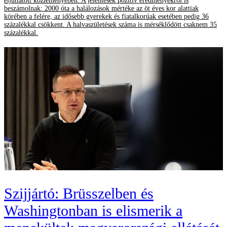
eljuttatott közleményében. A jelentések pozitív eredményekről is
beszámolnak: 2000 óta a halálozások mértéke az öt éves kor alattiak
körében a felére, az idősebb gyerekek és fiatalkorúak esetében pedig 36
százalékkal csökkent. A halvaszületések száma is mérséklődött csaknem 35
százalékkal.
Szijjártó: Brüsszelben és
Washingtonban is elismerik a