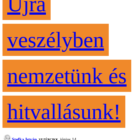
Újra
veszélyben
nemzetünk és
hitvallásunk!
Stefka István
június 14.
VEZÉRCIKK