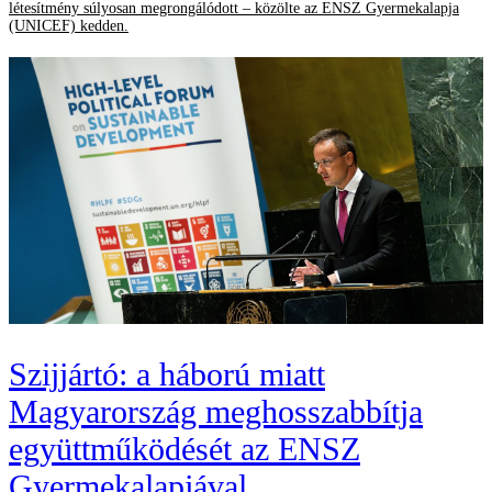
létesítmény súlyosan megrongálódott – közölte az ENSZ Gyermekalapja
(UNICEF) kedden.
Szijjártó: a háború miatt
Magyarország meghosszabbítja
együttműködését az ENSZ
Gyermekalapjával