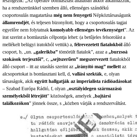
leszögezik: „Az operatív bomlasztást általában akkor alkalmazzuk,
ha a rendszerünkkel szemben álló, ellenséges szándékú
csoportosulás magatartása
még nem fenyegeti
Népköztársaságunk
államrendjét
, és teljesen bizonyított, hogy a csoportosulás tagjai
egyelőre nem folytatnak
komolyabb ellenséges tevékenységet
”. Az
irat szerint a bomlasztás célpontja lehet: (a betűjeles felsorolást a
mellékelt belügyi iratokból vettük) a,
félrevezetett fiatalokból
álló
csoport, b, „un.
„galerikba”
tömörült fiatalok”, azaz a
„burzsoá
szokások terjesztői”
, c,
„sejtszerűen” megszervezett
fiatalokból
álló csoport – itt az utasítás szerint az
„irányító mag” mellett
az
alcsoportokat is bomlasztani kell, d,
vallási szekták
, e, olyan
társaságok, akik
együtt hallgatják az imperialista rádióadásokat
– Szabad Európa Rádió, f, olyan „
osztályidegen származású
személyekből létrejött
” közösségek, amelyek „
bajtársi
találkozókon
” jönnek össze, s „közben várják a rendszerváltást.