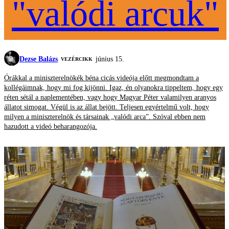
"valódi arcuk"
Dezse Balázs
június 15.
VEZÉRCIKK
Órákkal a miniszterelnökék béna cicás videója előtt megmondtam a
kollégáimnak, hogy mi fog kijönni. Igaz, én olyanokra tippeltem, hogy egy
réten sétál a naplementében, vagy hogy Magyar Péter valamilyen aranyos
állatot simogat. Végül is az állat bejött. Teljesen egyértelmű volt, hogy
milyen a miniszterelnök és társainak „valódi arca”. Szóval ebben nem
hazudott a videó beharangozója.