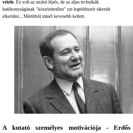
vétele
. Ez volt az utolsó lépés, de az aljas technikák
hatékonyságának "köszönhetően" ezt legtöbbször sikerült
elkerülni... Mártírból minél kevesebb kellett.
A kutató személyes motivációja - Erdős