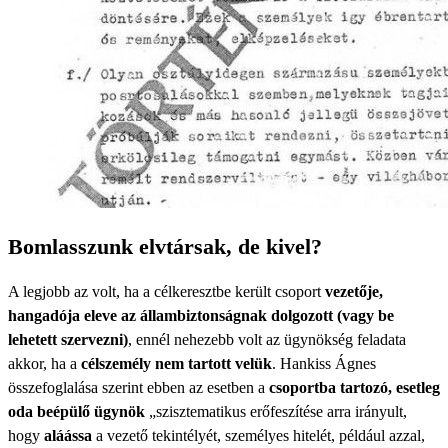
Bomlasszunk elvtársak, de kivel?
A legjobb az volt, ha a célkeresztbe került csoport
vezetője,
hangadója eleve az állambiztonságnak dolgozott (vagy be
lehetett szervezni)
, ennél nehezebb volt az ügynökség feladata
akkor, ha a
célszemély nem tartott velük
. Hankiss Ágnes
összefoglalása szerint ebben az esetben a
csoportba tartozó, esetleg
oda beépülő ügynök
„szisztematikus erőfeszítése arra irányult,
hogy
aláássa
a vezető tekintélyét, személyes hitelét, például azzal,