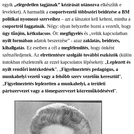
egyik
„elégedetlen tagjának” kézírását utánozva
elkészítik e
leveleket). A harmadik a
csoportvezető többszöri beidézése a BM
politikai nyomozó szerveihez
– azt a látszatot kell kelteni, mintha a
csoportról faggatnák
. Négy: olyan helyzetbe hozni a vezetőt, hogy
úgy tűnjön, kétkulacsos
. Öt:
megfigyelés
és „velük kapcsolatban
nyílt formában
adatok beszerzése” - azaz
zaklatás, beidézés,
kihallgatás
. Ez esetben a cél a
megfélemlítés
, hogy önként
szétszéledjenek. Az
elrettentésre szolgáló további eszközök
(külön
iratokban részletezték az ezzel kapcsolatos lépéseket): „
Leplezett és
nyílt rendőri intézkedések
”, „
Figyelmeztetés pedagógus, a
munkahelyi vezető vagy a felsőbb szerv vezetőin keresztül
”,
„
Figyelmeztetés leplezetten a munkahelyi, a területi
pártszervezet vagy a tömegszervezet közreműködésével
”.