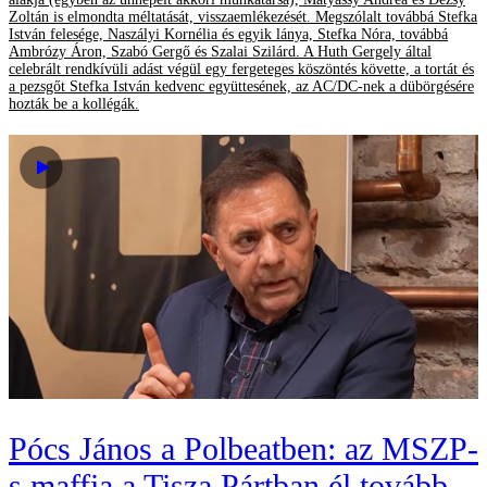
Zoltán is elmondta méltatását, visszaemlékezését. Megszólalt továbbá Stefka
István felesége, Naszályi Kornélia és egyik lánya, Stefka Nóra, továbbá
Ambrózy Áron, Szabó Gergő és Szalai Szilárd. A Huth Gergely által
celebrált rendkívüli adást végül egy fergeteges köszöntés követte, a tortát és
a pezsgőt Stefka István kedvenc együttesének, az AC/DC-nek a dübörgésére
hozták be a kollégák.
Pócs János a Polbeatben: az MSZP-
s maffia a Tisza Pártban él tovább