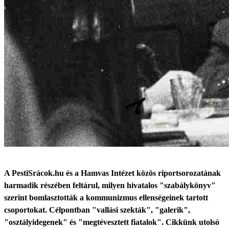
A PestiSrácok.hu és a Hamvas Intézet közös riportsorozatának
harmadik részében feltárul, milyen hivatalos "szabálykönyv"
szerint bomlasztották a kommunizmus ellenségeinek tartott
csoportokat. Célpontban "vallási szekták", "galerik",
"osztályidegenek" és "megtévesztett fiatalok". Cikkünk utolsó