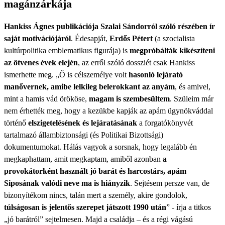
magánzárkája
Hankiss Ágnes publikációja Szalai Sándorról szóló részében ír
saját motivációjáról
. Édesapját,
Erdős Pétert
(a szocialista
kultúrpolitika emblematikus figurája) is
megpróbálták kikészíteni
az ötvenes évek elején
, az erről szóló dossziét csak Hankiss
ismerhette meg. „Ő is célszemélye volt
hasonló lejárató
manővernek, amibe lelkileg belerokkant az anyám
, és amivel,
mint a hamis vád örököse,
magam is szembesültem
. Szüleim már
nem érhették meg, hogy a kezükbe kapják az apám ügynökváddal
történő
elszigetelésének és lejáratásának
a forgatókönyvét
tartalmazó állambiztonsági (és Politikai Bizottsági)
dokumentumokat. Hálás vagyok a sorsnak, hogy legalább én
megkaphattam, amit megkaptam, amiből azonban
a
provokátorként használt jó barát és harcostárs, apám
Siposának valódi neve ma is hiányzik
. Sejtésem persze van, de
bizonyítékom nincs, talán mert a személy, akire gondolok,
túlságosan is jelentős szerepet játszott 1990 után
” - írja a titkos
„jó barátról” sejtelmesen. Majd a családja – és a régi vágású