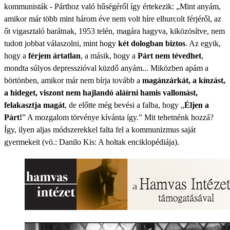
kommunisták - Párthoz való hűségéről így értekezik: „Mint anyám,
amikor már több mint három éve nem volt híre elhurcolt férjéről, az
őt vigasztaló barátnak, 1953 telén, magára hagyva, kiközösítve, nem
tudott jobbat válaszolni, mint hogy
két dologban biztos
. Az egyik,
hogy a
férjem ártatlan
, a másik, hogy a
Párt nem tévedhet
,
mondta súlyos depresszióval küzdő anyám... Miközben apám a
börtönben, amikor már nem bírja tovább a
magánzárkát, a kínzást,
a hideget, viszont nem hajlandó aláírni hamis vallomást,
felakasztja magát
, de előtte még bevési a falba, hogy „
Éljen a
Párt!
” A mozgalom törvénye kívánta így.” Mit tehetnénk hozzá?
Így, ilyen aljas módszerekkel falta fel a kommunizmus saját
gyermekeit (vö.: Danilo Kis: A holtak enciklopédiája).