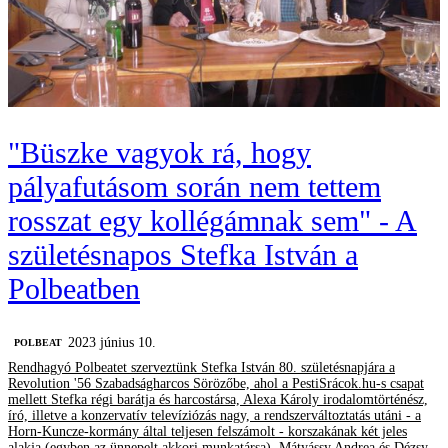
"Büszke vagyok rá, hogy
pályafutásom során nem tettem
rosszat egy kollégámnak sem" - A
születésnapos Stefka István a
Polbeatben
2023 június 10.
‎POLBEAT
Rendhagyó Polbeatet szerveztünk Stefka István 80. születésnapjára a
Revolution '56 Szabadságharcos Sörözőbe, ahol a PestiSrácok.hu-s csapat
mellett Stefka régi barátja és harcostársa, Alexa Károly irodalomtörténész,
író, illetve a konzervatív televíziózás nagy, a rendszerváltoztatás utáni - a
Horn-Kuncze-kormány által teljesen felszámolt - korszakának két jeles
alakja (egyben az ünnepelt akkori munkatársa), Mátyássy Andrea és Dézsy