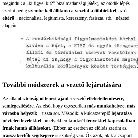
megindul: a „ki figyel kit?” bizalmatlansági játék), az ötödik lépés
szerint pedig
szembe kell állítania a vezetőt a többiekkel
, az ő
eltérő
„ nacionalista, legitimista, keresztény, fasiszta, stb.” nézetei
alapján.
További módszerek a vezető lejáratására
Az állambiztonság
öt lépést ajánl
a vezető
ellehetetlenítésére,
semlegesítésére
. Az első, hogy egyszerűen
más munkahelyre, más
városba helyezik
– tiszta sor. Második: a kulcsszereplő
lejáratása
névtelen levelekkel
, amelyekben
konkrét tényekkel kapcsolatban
írnak hamis állításokat.
(Ebben az esetben az előírás szerint az
írásszakértők segítségére
is szükség van. Ők azok, akik a csoport