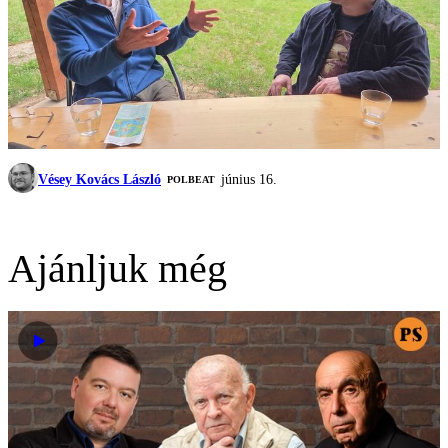
Vésey Kovács László
június 16.
‎POLBEAT
Ajánljuk még