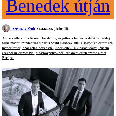
Benedek útján
Jeszenszky Zsolt
június 16.
VEZÉRCIKK
Amikor elbukott a Római Birodalom, és jöttek a barbár hódítók, az addig
felhalmozott mindenféle tudást a Szent Benedek által alapított kolostorokba
menekítették, ahol aztán nem csak „kibekkelték” a viharos időket, hanem
ezekből az elszórt kis „tudásközpontokból” szökkent aztán szárba a mai
Európa.