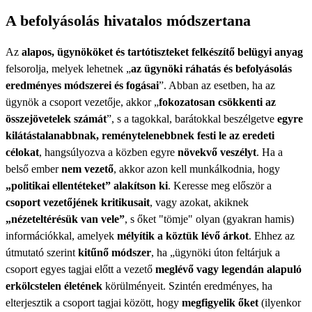
A befolyásolás hivatalos módszertana
Az
alapos, ügynököket és tartótiszteket felkészítő belügyi anyag
felsorolja, melyek lehetnek „
az ügynöki ráhatás és befolyásolás
eredményes módszerei és fogásai
”. Abban az esetben, ha az
ügynök a csoport vezetője, akkor „
fokozatosan csökkenti az
összejövetelek számát
”, s a tagokkal, barátokkal beszélgetve
egyre
kilátástalanabbnak, reménytelenebbnek festi le az eredeti
célokat
, hangsúlyozva a közben egyre
növekvő veszélyt
. Ha a
belső ember
nem vezető
, akkor azon kell munkálkodnia, hogy
„politikai ellentéteket” alakítson ki
. Keresse meg először a
csoport vezetőjének kritikusait
, vagy azokat, akiknek
„nézeteltérésük van vele”
, s őket "tömje" olyan (gyakran hamis)
információkkal, amelyek
mélyítik a köztük lévő árkot
. Ehhez az
útmutató szerint
kitűnő módszer
, ha „ügynöki úton feltárjuk a
csoport egyes tagjai előtt a vezető
meglévő vagy legendán alapuló
erkölcstelen életének
körülményeit. Szintén eredményes, ha
elterjesztik a csoport tagjai között, hogy
megfigyelik őket
(ilyenkor