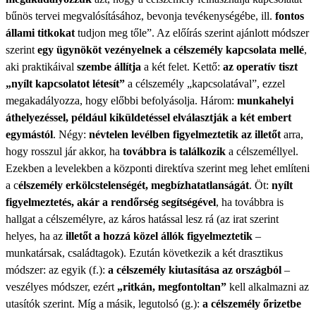
bűnös tervei megvalósításához, bevonja tevékenységébe, ill.
fontos
állami titkokat
tudjon meg tőle”. Az előírás szerint ajánlott módszer
szerint
egy ügynököt vezényelnek a célszemély kapcsolata mellé
,
aki praktikáival
szembe állítja
a két felet. Kettő:
az operatív tiszt
„nyílt kapcsolatot létesít”
a célszemély „kapcsolatával”, ezzel
megakadályozza, hogy előbbi befolyásolja. Három:
munkahelyi
áthelyezéssel, például kiküldetéssel elválasztják a két embert
egymástól
. Négy:
névtelen levélben figyelmeztetik az illetőt
arra,
hogy rosszul jár akkor, ha
továbbra is találkozik
a célszeméllyel.
Ezekben a levelekben a központi direktíva szerint meg lehet említeni
a c
élszemély erkölcstelenségét, megbízhatatlanságát
. Öt:
nyílt
figyelmeztetés, akár a rendőrség segítségével
, ha továbbra is
hallgat a célszemélyre, az káros hatással lesz rá (az irat szerint
helyes, ha az
illetőt a hozzá közel állók figyelmeztetik
–
munkatársak, családtagok). Ezután következik a két drasztikus
módszer: az egyik (f.):
a célszemély kiutasítása az országból
–
veszélyes módszer, ezért
„ritkán, megfontoltan”
kell alkalmazni az
utasítók szerint. Míg a másik, legutolsó (g.):
a célszemély őrizetbe