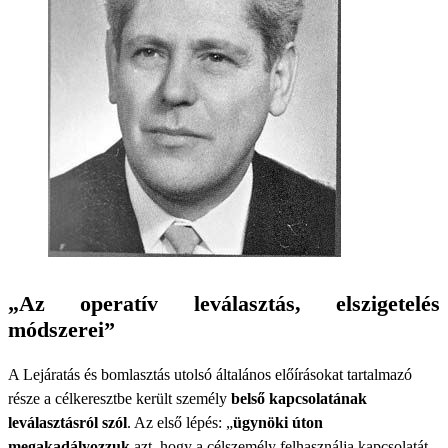
„Az operatív leválasztás, elszigetelés
módszerei”
A Lejáratás és bomlasztás utolsó általános előírásokat tartalmazó
része a célkeresztbe került személy
belső kapcsolatának
leválasztásról szól
. Az első lépés: „
ügynöki úton
megakadályozzuk
azt, hogy a célszemély felhasználja kapcsolatát