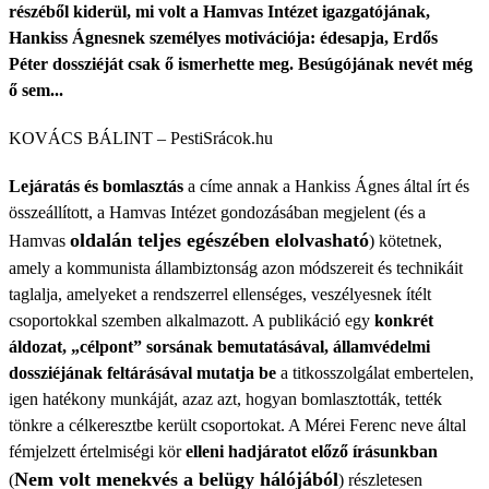
részéből kiderül, mi volt a Hamvas Intézet igazgatójának,
Hankiss Ágnesnek személyes motivációja: édesapja, Erdős
Péter dossziéját csak ő ismerhette meg. Besúgójának nevét még
ő sem...
KOVÁCS BÁLINT – PestiSrácok.hu
Lejáratás és bomlasztás
a címe annak a Hankiss Ágnes által írt és
összeállított, a Hamvas Intézet gondozásában megjelent (és a
oldalán teljes egészében elolvasható
Hamvas
) kötetnek,
amely a kommunista állambiztonság azon módszereit és technikáit
taglalja, amelyeket a rendszerrel ellenséges, veszélyesnek ítélt
csoportokkal szemben alkalmazott. A publikáció egy
konkrét
áldozat, „célpont” sorsának bemutatásával, államvédelmi
dossziéjának feltárásával mutatja be
a titkosszolgálat embertelen,
igen hatékony munkáját, azaz azt, hogyan bomlasztották, tették
tönkre a célkeresztbe került csoportokat. A Mérei Ferenc neve által
fémjelzett értelmiségi kör
elleni hadjáratot előző írásunkban
Nem volt menekvés a belügy hálójából
(
) részletesen