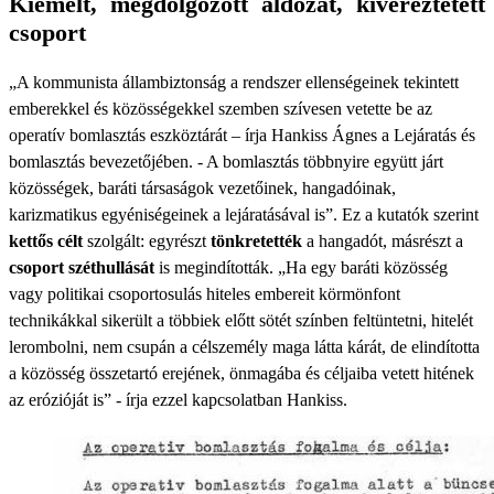
Kiemelt, megdolgozott áldozat, kivéreztetett
csoport
„A kommunista állambiztonság a rendszer ellenségeinek tekintett
emberekkel és közösségekkel szemben szívesen vetette be az
operatív bomlasztás eszköztárát – írja Hankiss Ágnes a Lejáratás és
bomlasztás bevezetőjében. - A bomlasztás többnyire együtt járt
közösségek, baráti társaságok vezetőinek, hangadóinak,
karizmatikus egyéniségeinek a lejáratásával is”. Ez a kutatók szerint
kettős célt
szolgált: egyrészt
tönkretették
a hangadót, másrészt a
csoport széthullását
is megindították. „Ha egy baráti közösség
vagy politikai csoportosulás hiteles embereit körmönfont
technikákkal sikerült a többiek előtt sötét színben feltüntetni, hitelét
lerombolni, nem csupán a célszemély maga látta kárát, de elindította
a közösség összetartó erejének, önmagába és céljaiba vetett hitének
az erózióját is” - írja ezzel kapcsolatban Hankiss.