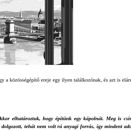
y a közösségépítő ereje egy ilyen találkozónak, és azt is elár
kor elhatároztuk, hogy építünk egy kápolnát. Meg is csin
dolgozott, tehát nem volt rá anyagi forrás, így mindent a