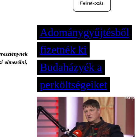
Feliratkozás
Adománygyűjtésből
fizetnék ki
ereszténynek
ki elmesélni,
Budaházyék a
perköltségeiket