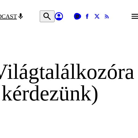
DCAST
Világtalálkozóra
i kérdezünk)