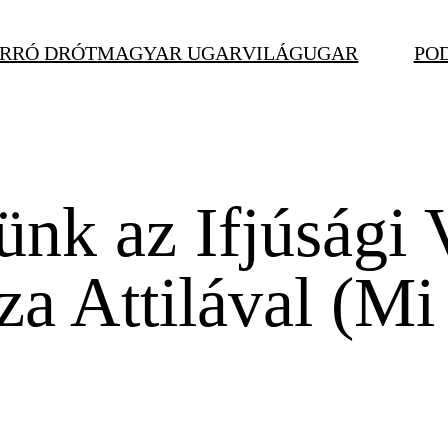
RRÓ DRÓT
MAGYAR UGAR
VILÁGUGAR
PO
ünk az Ifjúsági 
cza Attilával (M