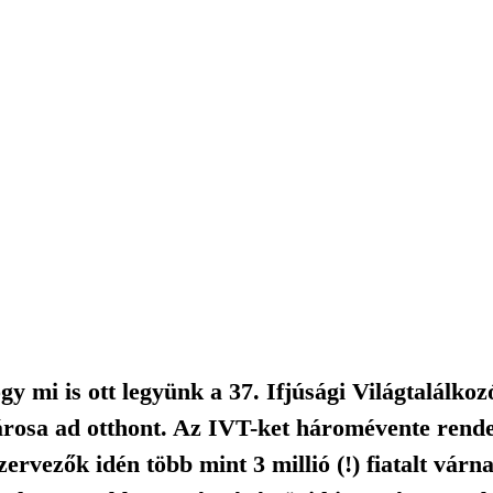
y mi is ott legyünk a 37. Ifjúsági Világtalálko
árosa ad otthont. Az IVT-ket háromévente rende
rvezők idén több mint 3 millió (!) fiatalt várna