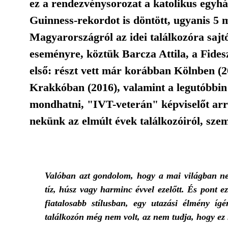
ez a rendezvénysorozat a katolikus egyh
Guinness-rekordot is döntött, ugyanis 5 m
Magyarországról az idei találkozóra sajtó
eseményre, köztük Barcza Attila, a Fides
első: részt vett már korábban Kölnben (2
Krakkóban (2016), valamint a legutóbbin
mondhatni, "IVT-veterán" képviselőt ar
nekünk az elmúlt évek találkozóiról, szem
Valóban azt gondolom, hogy a mai világban ne
tíz, húsz vagy harminc évvel ezelőtt. És pont e
fiatalosabb stílusban, egy utazási élmény íg
találkozón még nem volt, az nem tudja, hogy ez 