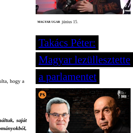
június 15.
MAGYAR UGAR
Takács Péter:
Magyar lezüllesztette
a parlamentet
ulta, hogy a
áltuk, saját
dományokból,