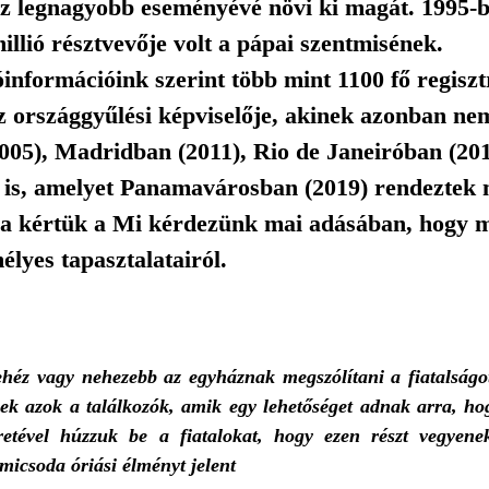
áz legnagyobb eseményévé növi ki magát. 1995-
illió résztvevője volt a pápai szentmisének.
információink szerint több mint 1100 fő regiszt
z országgyűlési képviselője, akinek azonban nem
005), Madridban (2011), Rio de Janeiróban (201
 is, amelyet Panamavárosban (2019) rendeztek 
ra kértük a Mi kérdezünk mai adásában, hogy m
élyes tapasztalatairól.
héz vagy nehezebb az egyháznak megszólítani a fiatalságo
zek azok a találkozók, amik egy lehetőséget adnak arra, hog
éretével húzzuk be a fiatalokat, hogy ezen részt vegyene
micsoda óriási élményt jelent