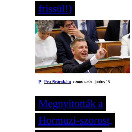
frissül!)
P
PestiSrácok.hu
június 15.
FORRÓ DRÓT
Megnyitották a
Hormuzi-szorost,