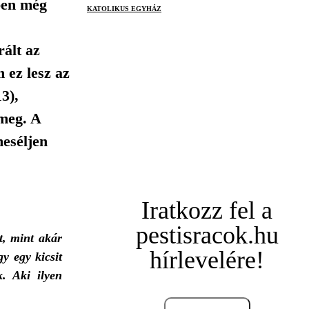
ben még
KATOLIKUS EGYHÁZ
rált az
 ez lesz az
3),
meg. A
eséljen
Iratkozz fel a
pestisracok.hu
t, mint akár
hírlevelére!
y egy kicsit
k. Aki ilyen