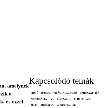
Kapcsolódó témák
zón, amelynek
zik a
VIDEÓ
IFJÚSÁGI VILÁGTALÁLKOZÓ
BARCZA ATTILA
PORTUGÁLIA
IVT
LISSZABON
FERENC PÁPA
k, és ezzel
BESE GERGŐ ATYA
MI KÉRDEZÜNK