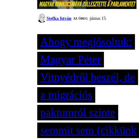
Stefka István
június 15.
AZ ÖREG
Ahogy megjósoltuk:
Magyar Péter
Vitnyédről beszél, de
a migrációs
paktumról szinte
semmit sem (cikkünk