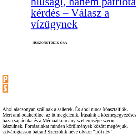
hiúsági, hanem patrióta
kérdés – Válasz a
vízügynek
HUSZONÖTÖDIK ÓRA
Ahol alacsonyan szállnak a sallerek. És ahol nincs íróasztalfiók.
Mert ami odakerülne, az itt megjelenik. Írásaink a közmegegyezéses
hazai sajtóetika és a Médiaalkotmány szellemisége szerint
készülnek. Forrásainkat minden körülmények között megóvjuk,
szivárogtasson bátran! Szerzőink neve olykor "írói név".