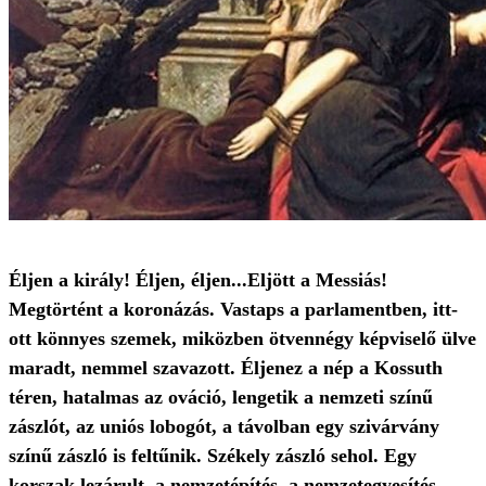
Éljen a király! Éljen, éljen...Eljött a Messiás!
Megtörtént a koronázás. Vastaps a parlamentben, itt-
ott könnyes szemek, miközben ötvennégy képviselő ülve
maradt, nemmel szavazott. Éljenez a nép a Kossuth
téren, hatalmas az ováció, lengetik a nemzeti színű
zászlót, az uniós lobogót, a távolban egy szivárvány
színű zászló is feltűnik. Székely zászló sehol. Egy
korszak lezárult, a nemzetépítés, a nemzetegyesítés