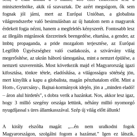
miniszterelnöke, akik rá szavaztak. De azért megsúgom, ők sem
fognak jól járni, mert az Európai Unióban, a globalista
világrendszerbe való besimulásban az új hatalom nem a magyarok
érdekeit fogja nézni, hanem a megfelelés kényszerét. Fontosabb lesz
az illegális migránsok tízezreinek beengedése, eltartása, a gender, az
lmbtq propaganda, a pride mozgalom terjesztése, az Európai
Legfőbb Ügyészséghez való csatlakozás, a szivárvány világ
megerősítése, az ukrán háború támogatása, mint a nemzet épülése, a
nemzeti szuverenitás. Most következik majd el Magyarország igazi
kifosztása, tönkre tétele, eladósítása, a világosságra sötétség jön,
mert kinyílik a kapu a globalista, magán pénzhatalom előtt. Mint a
Horn-, Gyurcsány-, Bajnai-kormányok idején, jön a ,,minden eladó!
–
áron alul hirdetés", s dobra verik a hazánkat. Nos, akkor lesz igaz,
hogy 3 millió szegény országa lettünk, néhány millió nyomorgó
nyugdíjassal s üres államkasszával. Szép új világ előtt állunk!
A király elszólta magát: ,,...én nem uralkodni fogok
Magyarországon, szolgálni fogom a hazámat.” Igen ez látszik.