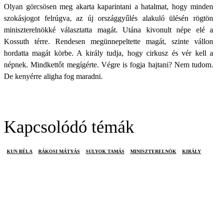
Olyan görcsösen meg akarta kaparintani a hatalmat, hogy minden
szokásjogot felrúgva, az új országgyűlés alakuló ülésén rögtön
miniszterelnökké választatta magát. Utána kivonult népe elé a
Kossuth térre. Rendesen megünnepeltette magát, szinte vállon
hordatta magát körbe. A király tudja, hogy cirkusz és vér kell a
népnek. Mindkettőt megígérte. Végre is fogja hajtani? Nem tudom.
De kenyérre aligha fog maradni.
Kapcsolódó témák
KUN BÉLA
RÁKOSI MÁTYÁS
SULYOK TAMÁS
MINISZTERELNÖK
KIRÁLY