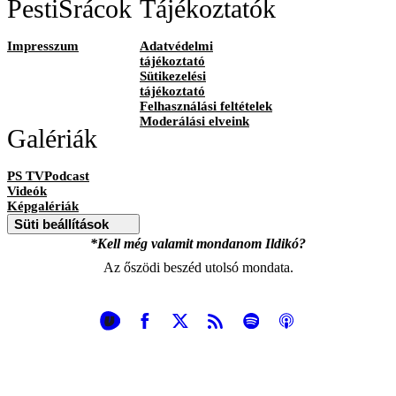
PestiSrácok
Tájékoztatók
Impresszum
Adatvédelmi
tájékoztató
Sütikezelési
tájékoztató
Felhasználási feltételek
Moderálási elveink
Galériák
PS TVPodcast
Videók
Képgalériák
Süti beállítások
*Kell még valamit mondanom Ildikó?
Az őszödi beszéd utolsó mondata.