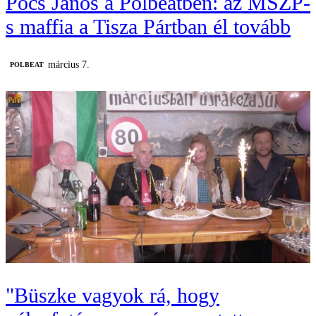
Pócs János a Polbeatben: az MSZP-
s maffia a Tisza Pártban él tovább
március 7.
‎POLBEAT
"Büszke vagyok rá, hogy