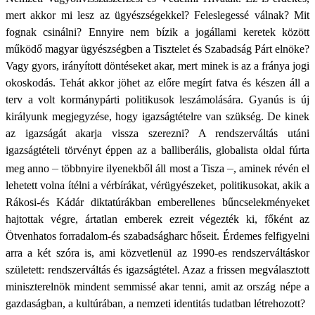
mert akkor mi lesz az ügyészségekkel? Feleslegessé válnak? Mit
fognak csinálni? Ennyire nem bízik a jogállami keretek között
működő magyar ügyészségben a Tisztelet és Szabadság Párt elnöke?
Vagy gyors, irányított döntéseket akar, mert minek is az a fránya jogi
okoskodás. Tehát akkor jöhet az előre megírt fatva és készen áll a
terv a volt kormánypárti politikusok leszámolására. Gyanús is új
királyunk megjegyzése, hogy igazságtételre van szükség. De kinek
az igazságát akarja vissza szerezni? A rendszerváltás utáni
igazságtételi törvényt éppen az a balliberális, globalista oldal fúrta
–
–
meg anno
többnyire ilyenekből áll most a Tisza
, aminek révén el
lehetett volna ítélni a vérbírákat, vérügyészeket, politikusokat, akik a
Rákosi-és Kádár diktatúrákban emberellenes bűncselekményeket
hajtottak végre, ártatlan emberek ezreit végezték ki, főként az
Ötvenhatos forradalom-és szabadságharc hőseit. Érdemes felfigyelni
arra a két szóra is, ami közvetlenül az 1990-es rendszerváltáskor
született: rendszerváltás és igazságtétel. Azaz a frissen megválasztott
miniszterelnök mindent semmissé akar tenni, amit az ország népe a
gazdaságban, a kultúrában, a nemzeti identitás tudatban létrehozott?