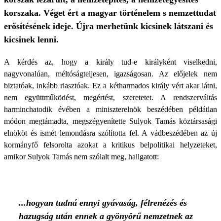
korszaka. Véget ért a magyar történelem s nemzettudat
erősítésének ideje. Újra merhetünk kicsinek látszani és
kicsinek lenni.
A kérdés az, hogy a király tud-e királyként viselkedni,
nagyvonalúan, méltóságteljesen, igazságosan. Az előjelek nem
biztatóak, inkább riasztóak. Ez a kétharmados király vért akar látni,
nem együttműködést, megértést, szeretetet. A rendszerváltás
harminchatodik évében a miniszterelnök beszédében példátlan
módon megtámadta, megszégyenítette Sulyok Tamás köztársasági
elnököt és ismét lemondásra szólította fel. A vádbeszédében az új
kormányfő felsorolta azokat a kritikus belpolitikai helyzeteket,
amikor Sulyok Tamás nem szólalt meg, hallgatott:
...hogyan tudná ennyi gyávaság, félrenézés és
hazugság után ennek a gyönyörű nemzetnek az