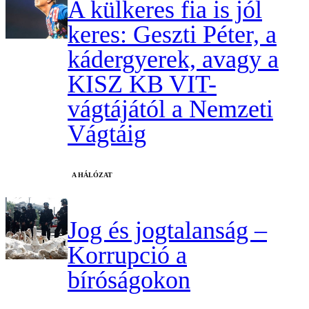
A külkeres fia is jól
keres: Geszti Péter, a
kádergyerek, avagy a
KISZ KB VIT-
vágtájától a Nemzeti
Vágtáig
A HÁLÓZAT
Jog és jogtalanság –
Korrupció a
bíróságokon