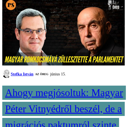
Stefka István
június 15.
AZ ÖREG
Ahogy megjósoltuk: Magyar
Péter Vitnyédről beszél, de a
migrációs paktumról szinte