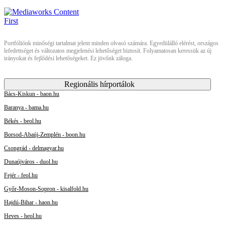
Portfóliónk minőségi tartalmat jelent minden olvasó számára. Egyedülálló elérést, országos
lefedettséget és változatos megjelenési lehetőséget biztosít. Folyamatosan keressük az új
irányokat és fejlődési lehetőségeket. Ez jövőnk záloga.
Regionális hírportálok
Bács-Kiskun - baon.hu
Baranya - bama.hu
Békés - beol.hu
Borsod-Abaúj-Zemplén - boon.hu
Csongrád - delmagyar.hu
Dunaújváros - duol.hu
Fejér - feol.hu
Győr-Moson-Sopron - kisalfold.hu
Hajdú-Bihar - haon.hu
Heves - heol.hu