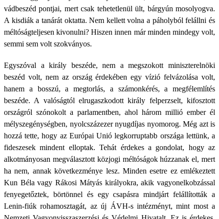
vádbeszéd pontjai, mert csak tehetetlenül ült, bárgyún mosolyogva.
A kisdiák a tanárát oktatta. Nem kellett volna a páholyból felállni és
méltóságteljesen kivonulni? Hiszen innen már minden mindegy volt,
semmi sem volt szokványos.
Egyszóval a király beszéde, nem a megszokott miniszterelnöki
beszéd volt, nem az ország érdekében egy vízió felvázolása volt,
hanem a bosszú, a megtorlás, a számonkérés, a megfélemlítés
beszéde. A valóságtól elrugaszkodott király felperzselt, kifosztott
országról szónokolt a parlamentben, ahol három millió ember él
mélyszegénységben, nyolcszázezer nyugdíjas nyomorog. Még azt is
hozzá tette, hogy az Európai Unió legkorruptabb országa lettünk, a
fideszesek mindent elloptak. Tehát érdekes a gondolat, hogy az
alkotmányosan megválasztott közjogi méltóságok húzzanak el, mert
ha nem, annak következménye lesz. Minden esetre ez emlékeztett
Kun Béla vagy Rákosi Mátyás királyokra, akik vagyonelkobzással
fenyegetőztek, börtönnel és egy csapásra mindjárt felállították a
Lenin-fiúk rohamosztagát, az új ÁVH-s intézményt, mint most a
Nemzeti Vagyonvisszaszerzési és Védelmi Hivatalt. Ez is érdekes,