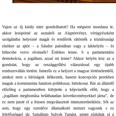
Vajon az új király mire gondolhatott? Ha mégsem mondana le,
akkor lesöpörné az asztalról az Alaptörvényt, vérügyészként
szolgálatba helyezné magát és rendőrök rátörnék a köztársasági
–
–
elnökre az ajtót
a Sándor palotában vagy a lakhelyén
és
bilincsbe verve elvinnék? Érdekes lenne. S a parlamentáris
demokrácia, a jogállam, azzal mi lenne? Akkor helyén lesz az a
gondolat, hogy az országgyűlési választással egy újabb
rendszerváltás történt. Ismerős ez a helyzet a magyar történelemből,
amikor nem a bíróságok ítélkeztek, hanem koncepciós perekben
maguk a kommunista hatalom politikusai, birtokosai. Bár az államfő
előzőleg a parlamentben kifejtette a képviselők előtt, hogy a
,,jogállam megbontása beláthatatlan következményekkel járna”, de
ez nem jutott el a frissen megválasztott miniszterelnökhöz. Sőt az
sem, hogy egy ezredéve államalkotó nemzet vagyunk s ez
felelősséggel jár. Sajnáltam Sulyok Tamást, amint zúdultak rá a