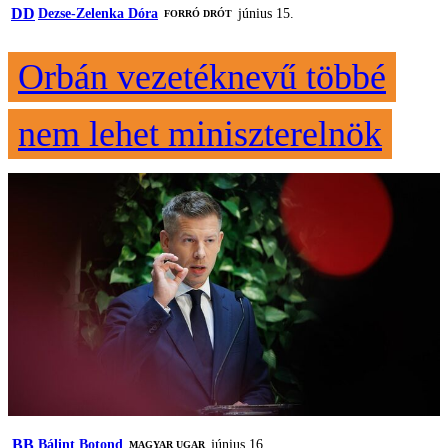
DD
Dezse-Zelenka Dóra
június 15.
FORRÓ DRÓT
Orbán vezetéknevű többé
nem lehet miniszterelnök
BB
Bálint Botond
június 16.
MAGYAR UGAR