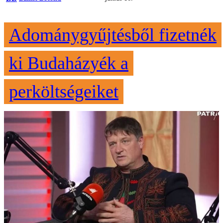
Adománygyűjtésből fizetnék
ki Budaházyék a
perköltségeiket