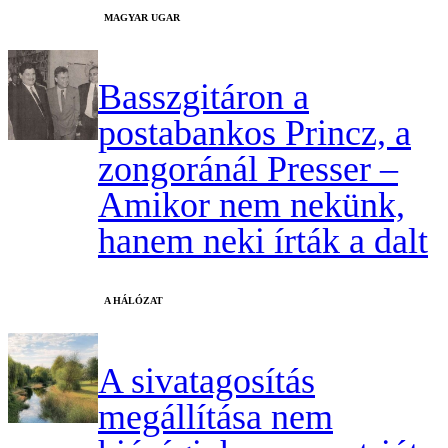
MAGYAR UGAR
Basszgitáron a
postabankos Princz, a
zongoránál Presser –
Amikor nem nekünk,
hanem neki írták a dalt
A HÁLÓZAT
A sivatagosítás
megállítása nem