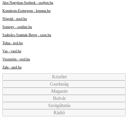
Jász-Nagykun-Szolnok - szoljon.hu
Komárom-Esztergom - kemma.hu
Nógrád - nool.hu
Somogy - sonline.hu
Szabolcs-Szatmár-Bereg - szon.hu
Tolna - teol.hu
Vas - vaol.hu
Veszprém - veol.hu
Zala - zaol.hu
Közélet
Gazdaság
Magazin
Bulvár
Szolgáltatás
Rádió