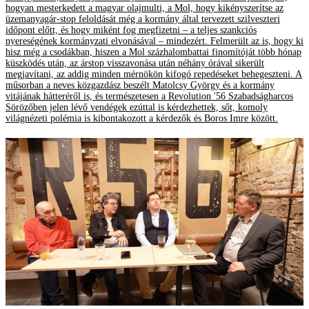
hogyan mesterkedett a magyar olajmulti, a Mol, hogy kikényszerítse az
üzemanyagár-stop feloldását még a kormány által tervezett szilveszteri
időpont előtt, és hogy miként fog megfizetni – a teljes szankciós
nyereségének kormányzati elvonásával – mindezért. Felmerült az is, hogy ki
hisz még a csodákban, hiszen a Mol százhalombattai finomítóját több hónap
küszködés után, az árstop visszavonása után néhány órával sikerült
megjavítani, az addig minden mérnökön kifogó repedéseket behegeszteni. A
műsorban a neves közgazdász beszélt Matolcsy György és a kormány
vitájának hátteréről is, és természetesen a Revolution '56 Szabadságharcos
Sörözőben jelen lévő vendégek ezúttal is kérdezhettek, sőt, komoly
világnézeti polémia is kibontakozott a kérdezők és Boros Imre között.