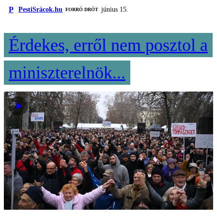
P
PestiSrácok.hu
június 15.
FORRÓ DRÓT
Érdekes, erről nem posztol a
miniszterelnök...