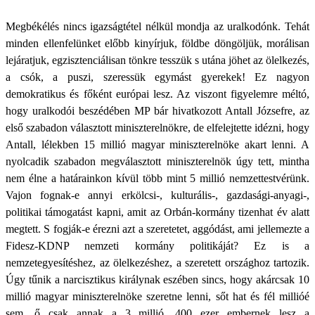
Megbékélés nincs igazságtétel nélkül mondja az uralkodónk. Tehát
minden ellenfelünket előbb kinyírjuk, földbe döngöljük, morálisan
lejáratjuk, egzisztenciálisan tönkre tesszük s utána jöhet az ölelkezés,
a csók, a puszi, szeressük egymást gyerekek! Ez nagyon
demokratikus és főként európai lesz. Az viszont figyelemre méltó,
hogy uralkodói beszédében MP bár hivatkozott Antall Józsefre, az
első szabadon választott miniszterelnökre, de elfelejtette idézni, hogy
Antall, lélekben 15 millió magyar miniszterelnöke akart lenni. A
nyolcadik szabadon megválasztott miniszterelnök úgy tett, mintha
nem élne a határainkon kívül több mint 5 millió nemzettestvérünk.
Vajon fognak-e annyi erkölcsi-, kulturális-, gazdasági-anyagi-,
politikai támogatást kapni, amit az Orbán-kormány tizenhat év alatt
megtett. S fogják-e érezni azt a szeretetet, aggódást, ami jellemezte a
Fidesz-KDNP nemzeti kormány politikáját? Ez is a
nemzetegyesítéshez, az ölelkezéshez, a szeretett országhoz tartozik.
Úgy tűnik a narcisztikus királynak eszében sincs, hogy akárcsak 10
millió magyar miniszterelnöke szeretne lenni, sőt hat és fél millióé
sem, ő csak annak a 3 millió, 400 ezer embernek lesz a