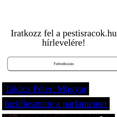
Iratkozz fel a pestisracok.hu
hírlevelére!
Feliratkozás
Takács Péter: Magyar
lezüllesztette a parlamentet