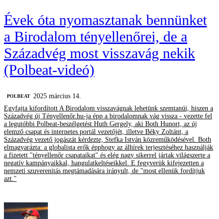
Évek óta nyomasztanak bennünket
a Birodalom tényellenőrei, de a
Századvég most visszavág nekik
(Polbeat-videó)
2025 március 14.
‎POLBEAT
Egyfajta kifordított A Birodalom visszavágnak lehetünk szemtanúi, hiszen a
Századvég új Tényellenőr.hu-ja épp a birodalomnak vág vissza - vezette fel
a legutóbbi Polbeat-beszélgetést Huth Gergely, aki Both Hunort, az új
elemző csapat és internetes portál vezetőjét, illetve Béky Zoltánt, a
Századvég vezető jogászát kérdezte, Stefka István közreműködésével. Both
elmagyarázta: a globalista erők épphogy az álhírek terjesztéséhez használják
a fizetett "tényellenőr csapataikat" és elég nagy sikerrel jártak világszerte a
negatív kampányaikkal, hangulatkeltéseikkel. E fegyverük kifejezetten a
nemzeti szuverenitás megtámadására irányult, de "most ellenük fordítjuk
azt."