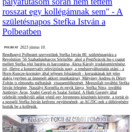
pályafutásom során nem tettem
rosszat egy kollégámnak sem" - A
születésnapos Stefka István a
Polbeatben
2023 június 10.
‎POLBEAT
Rendhagyó Polbeatet szerveztünk Stefka István 80. születésnapjára a
Revolution '56 Szabadságharcos Sörözőbe, ahol a PestiSrácok.hu-s csapat
mellett Stefka régi barátja és harcostársa, Alexa Károly irodalomtörténész,
író, illetve a konzervatív televíziózás nagy, a rendszerváltoztatás utáni - a
Horn-Kuncze-kormány által teljesen felszámolt - korszakának két jeles
alakja (egyben az ünnepelt akkori munkatársa), Mátyássy Andrea és Dézsy
Zoltán is elmondta méltatását, visszaemlékezését. Megszólalt továbbá Stefka
István felesége, Naszályi Kornélia és egyik lánya, Stefka Nóra, továbbá
Ambrózy Áron, Szabó Gergő és Szalai Szilárd. A Huth Gergely által
celebrált rendkívüli adást végül egy fergeteges köszöntés követte, a tortát és
a pezsgőt Stefka István kedvenc együttesének, az AC/DC-nek a dübörgésére
hozták be a kollégák.