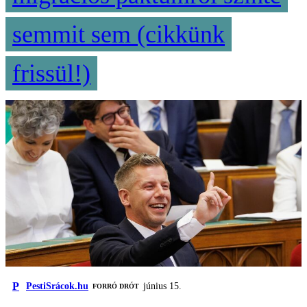
semmit sem (cikkünk
frissül!)
P
PestiSrácok.hu
június 15.
FORRÓ DRÓT