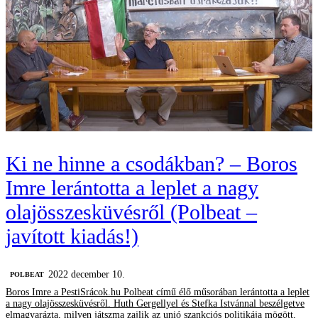
Ki ne hinne a csodákban? – Boros
Imre lerántotta a leplet a nagy
olajösszesküvésről (Polbeat –
javított kiadás!)
2022 december 10.
‎POLBEAT
Boros Imre a PestiSrácok.hu Polbeat című élő műsorában lerántotta a leplet
a nagy olajösszesküvésről. Huth Gergellyel és Stefka Istvánnal beszélgetve
elmagyarázta, milyen játszma zajlik az unió szankciós politikája mögött,