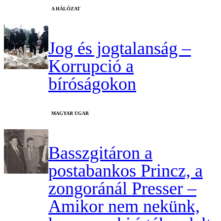
A HÁLÓZAT
Jog és jogtalanság –
Korrupció a
bíróságokon
MAGYAR UGAR
Basszgitáron a
postabankos Princz, a
zongoránál Presser –
Amikor nem nekünk,