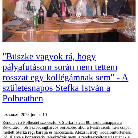
"Büszke vagyok rá, hogy
pályafutásom során nem tettem
rosszat egy kollégámnak sem" - A
születésnapos Stefka István a
Polbeatben
2023 június 10.
‎POLBEAT
Rendhagyó Polbeatet szerveztünk Stefka István 80. születésnapjára a
Revolution '56 Szabadságharcos Sörözőbe, ahol a PestiSrácok.hu-s csapat
mellett Stefka régi barátja és harcostársa, Alexa Károly irodalomtörténész,
író, illetve a konzervatív televíziózás nagy, a rendszerváltoztatás utáni - a