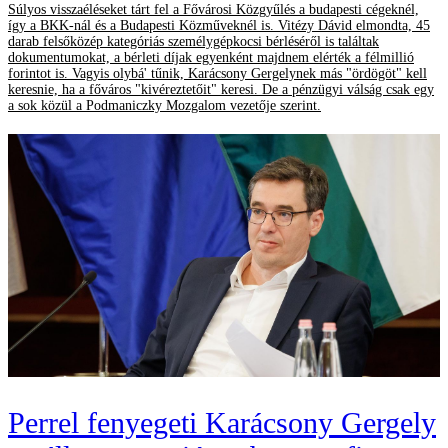
Súlyos visszaéléseket tárt fel a Fővárosi Közgyűlés a budapesti cégeknél,
így a BKK-nál és a Budapesti Közműveknél is. Vitézy Dávid elmondta, 45
darab felsőközép kategóriás személygépkocsi bérléséről is találtak
dokumentumokat, a bérleti díjak egyenként majdnem elérték a félmillió
forintot is. Vagyis olybá' tűnik, Karácsony Gergelynek más "ördögöt" kell
keresnie, ha a főváros "kivéreztetőit" keresi. De a pénzügyi válság csak egy
a sok közül a Podmaniczky Mozgalom vezetője szerint.
Perrel fenyegeti Karácsony Gergely