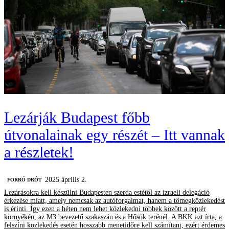
Lezárják Budapest főbb
útvonalainak egy részét – Itt vannak
a részletek!
2025 április 2.
FORRÓ DRÓT
Lezárásokra kell készülni Budapesten szerda estétől az izraeli delegáció
érkezése miatt, amely nemcsak az autóforgalmat, hanem a tömegközlekedést
is érinti. Így ezen a héten nem lehet közlekedni többek között a reptér
környékén, az M3 bevezető szakaszán és a Hősök terénél. A BKK azt írta, a
felszíni közlekedés esetén hosszabb menetidőre kell számítani, ezért érdemes