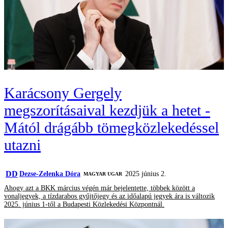
Karácsony Gergely
megszorításaival kezdjük a hetet -
Mától drágább tömegközlekedéssel
utazni
DD
Dezse-Zelenka Dóra
2025 június 2.
MAGYAR UGAR
Ahogy azt a BKK március végén már bejelentette, többek között a
vonaljegyek, a tízdarabos gyűjtőjegy és az időalapú jegyek ára is változik
2025. június 1-től a Budapesti Közlekedési Központnál.