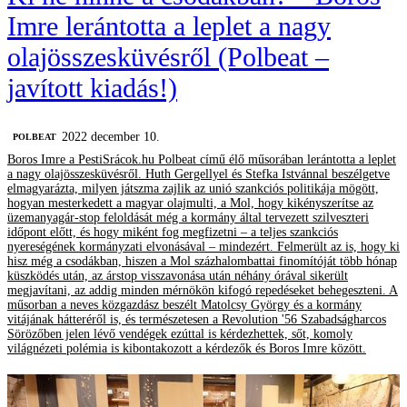
Imre lerántotta a leplet a nagy
olajösszesküvésről (Polbeat –
javított kiadás!)
2022 december 10.
‎POLBEAT
Boros Imre a PestiSrácok.hu Polbeat című élő műsorában lerántotta a leplet
a nagy olajösszesküvésről. Huth Gergellyel és Stefka Istvánnal beszélgetve
elmagyarázta, milyen játszma zajlik az unió szankciós politikája mögött,
hogyan mesterkedett a magyar olajmulti, a Mol, hogy kikényszerítse az
üzemanyagár-stop feloldását még a kormány által tervezett szilveszteri
időpont előtt, és hogy miként fog megfizetni – a teljes szankciós
nyereségének kormányzati elvonásával – mindezért. Felmerült az is, hogy ki
hisz még a csodákban, hiszen a Mol százhalombattai finomítóját több hónap
küszködés után, az árstop visszavonása után néhány órával sikerült
megjavítani, az addig minden mérnökön kifogó repedéseket behegeszteni. A
műsorban a neves közgazdász beszélt Matolcsy György és a kormány
vitájának hátteréről is, és természetesen a Revolution '56 Szabadságharcos
Sörözőben jelen lévő vendégek ezúttal is kérdezhettek, sőt, komoly
világnézeti polémia is kibontakozott a kérdezők és Boros Imre között.