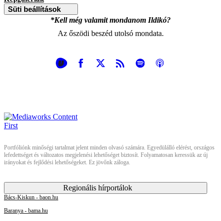
Süti beállítások
*Kell még valamit mondanom Ildikó?
Az őszödi beszéd utolsó mondata.
Portfóliónk minőségi tartalmat jelent minden olvasó számára. Egyedülálló elérést, országos
lefedettséget és változatos megjelenési lehetőséget biztosít. Folyamatosan keressük az új
irányokat és fejlődési lehetőségeket. Ez jövőnk záloga.
Regionális hírportálok
Bács-Kiskun - baon.hu
Baranya - bama.hu