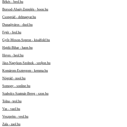
Békés - beol.hu
Borsod-Abaúj-Zemplén - boon.hu
Csongrád - delmagyar.hu
Dunaújváros - duol.hu
Fejér - feol.hu
Győr-Moson-Sopron - kisalfold.hu
Hajdú-Bihar - haon.hu
Heves - heol.hu
Jász-Nagykun-Szolnok - szoljon.hu
Komárom-Esztergom - kemma.hu
Nógrád - nool.hu
Somogy - sonline.hu
Szabolcs-Szatmár-Bereg - szon.hu
Tolna - teol.hu
Vas - vaol.hu
Veszprém - veol.hu
Zala - zaol.hu