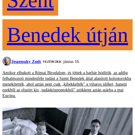
Szent
Benedek útján
Jeszenszky Zsolt
június 16.
VEZÉRCIKK
Amikor elbukott a Római Birodalom, és jöttek a barbár hódítók, az addig
felhalmozott mindenféle tudást a Szent Benedek által alapított kolostorokba
menekítették, ahol aztán nem csak „kibekkelték” a viharos időket, hanem
ezekből az elszórt kis „tudásközpontokból” szökkent aztán szárba a mai
Európa.