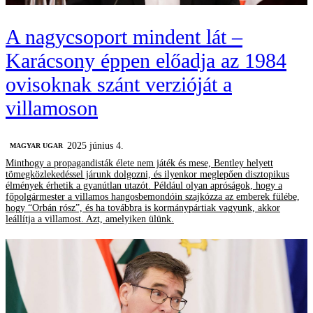
A nagycsoport mindent lát –
Karácsony éppen előadja az 1984
ovisoknak szánt verzióját a
villamoson
2025 június 4.
MAGYAR UGAR
Minthogy a propagandisták élete nem játék és mese, Bentley helyett
tömegközlekedéssel járunk dolgozni, és ilyenkor meglepően disztopikus
élmények érhetik a gyanútlan utazót. Például olyan apróságok, hogy a
főpolgármester a villamos hangosbemondóin szajkózza az emberek fülébe,
hogy “Orbán rósz”, és ha továbbra is kormánypártiak vagyunk, akkor
leállítja a villamost. Azt, amelyiken ülünk.