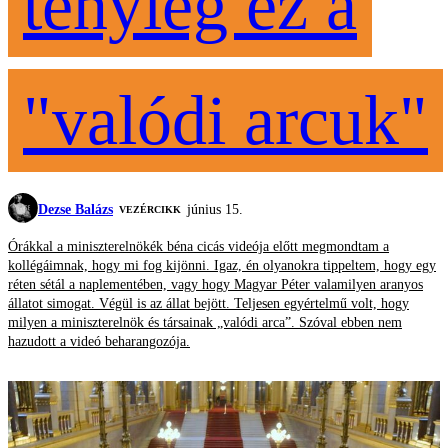
tényleg ez a
"valódi arcuk"
Dezse Balázs
június 15.
VEZÉRCIKK
Órákkal a miniszterelnökék béna cicás videója előtt megmondtam a
kollégáimnak, hogy mi fog kijönni. Igaz, én olyanokra tippeltem, hogy egy
réten sétál a naplementében, vagy hogy Magyar Péter valamilyen aranyos
állatot simogat. Végül is az állat bejött. Teljesen egyértelmű volt, hogy
milyen a miniszterelnök és társainak „valódi arca”. Szóval ebben nem
hazudott a videó beharangozója.