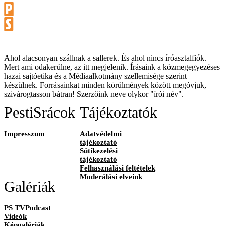
Ahol alacsonyan szállnak a sallerek. És ahol nincs íróasztalfiók.
Mert ami odakerülne, az itt megjelenik. Írásaink a közmegegyezéses
hazai sajtóetika és a Médiaalkotmány szellemisége szerint
készülnek. Forrásainkat minden körülmények között megóvjuk,
szivárogtasson bátran! Szerzőink neve olykor "írói név".
PestiSrácok
Tájékoztatók
Impresszum
Adatvédelmi
tájékoztató
Sütikezelési
tájékoztató
Felhasználási feltételek
Moderálási elveink
Galériák
PS TVPodcast
Videók
Képgalériák