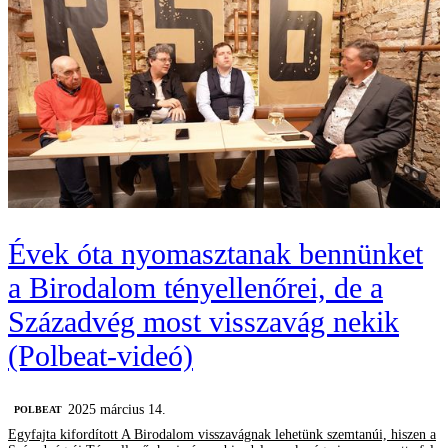
Évek óta nyomasztanak bennünket
a Birodalom tényellenőrei, de a
Századvég most visszavág nekik
(Polbeat-videó)
2025 március 14.
‎POLBEAT
Egyfajta kifordított A Birodalom visszavágnak lehetünk szemtanúi, hiszen a