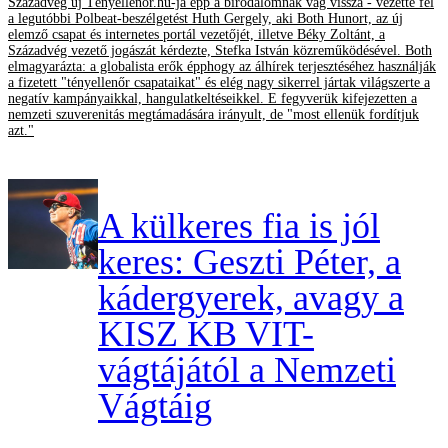
Századvég új Tényellenőr.hu-ja épp a birodalomnak vág vissza - vezette fel
a legutóbbi Polbeat-beszélgetést Huth Gergely, aki Both Hunort, az új
elemző csapat és internetes portál vezetőjét, illetve Béky Zoltánt, a
Századvég vezető jogászát kérdezte, Stefka István közreműködésével. Both
elmagyarázta: a globalista erők épphogy az álhírek terjesztéséhez használják
a fizetett "tényellenőr csapataikat" és elég nagy sikerrel jártak világszerte a
negatív kampányaikkal, hangulatkeltéseikkel. E fegyverük kifejezetten a
nemzeti szuverenitás megtámadására irányult, de "most ellenük fordítjuk
azt."
A külkeres fia is jól
keres: Geszti Péter, a
kádergyerek, avagy a
KISZ KB VIT-
vágtájától a Nemzeti
Vágtáig