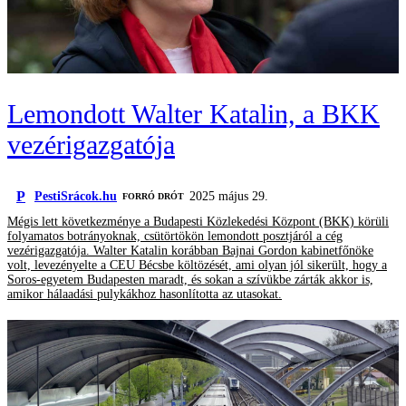
Lemondott Walter Katalin, a BKK
vezérigazgatója
P
PestiSrácok.hu
2025 május 29.
FORRÓ DRÓT
Mégis lett következménye a Budapesti Közlekedési Központ (BKK) körüli
folyamatos botrányoknak, csütörtökön lemondott posztjáról a cég
vezérigazgatója. Walter Katalin korábban Bajnai Gordon kabinetfőnöke
volt, levezényelte a CEU Bécsbe költözését, ami olyan jól sikerült, hogy a
Soros-egyetem Budapesten maradt, és sokan a szívükbe zárták akkor is,
amikor hálaadási pulykákhoz hasonlította az utasokat.