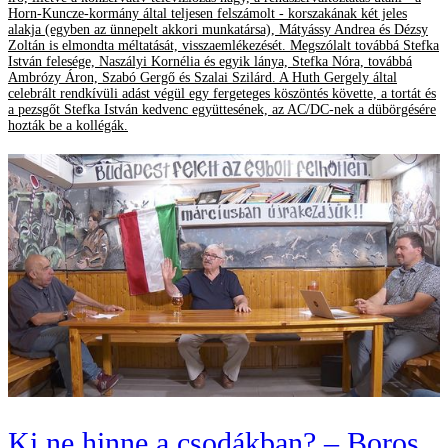
Horn-Kuncze-kormány által teljesen felszámolt - korszakának két jeles
alakja (egyben az ünnepelt akkori munkatársa), Mátyássy Andrea és Dézsy
Zoltán is elmondta méltatását, visszaemlékezését. Megszólalt továbbá Stefka
István felesége, Naszályi Kornélia és egyik lánya, Stefka Nóra, továbbá
Ambrózy Áron, Szabó Gergő és Szalai Szilárd. A Huth Gergely által
celebrált rendkívüli adást végül egy fergeteges köszöntés követte, a tortát és
a pezsgőt Stefka István kedvenc együttesének, az AC/DC-nek a dübörgésére
hozták be a kollégák.
Ki ne hinne a csodákban? – Boros