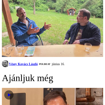
Vésey Kovács László
június 16.
‎POLBEAT
Ajánljuk még