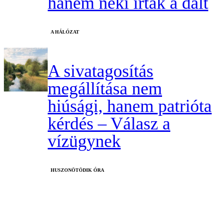
hanem neki írták a dalt
A HÁLÓZAT
A sivatagosítás
megállítása nem
hiúsági, hanem patrióta
kérdés – Válasz a
vízügynek
HUSZONÖTÖDIK ÓRA