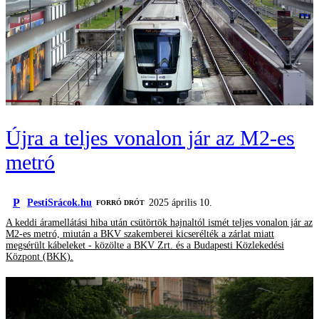
Újra a teljes vonalon jár az M2-es
metró
P
PestiSrácok.hu
2025 április 10.
FORRÓ DRÓT
A keddi áramellátási hiba után csütörtök hajnaltól ismét teljes vonalon jár az
M2-es metró, miután a BKV szakemberei kicserélték a zárlat miatt
megsérült kábeleket - közölte a BKV Zrt. és a Budapesti Közlekedési
Központ (BKK).