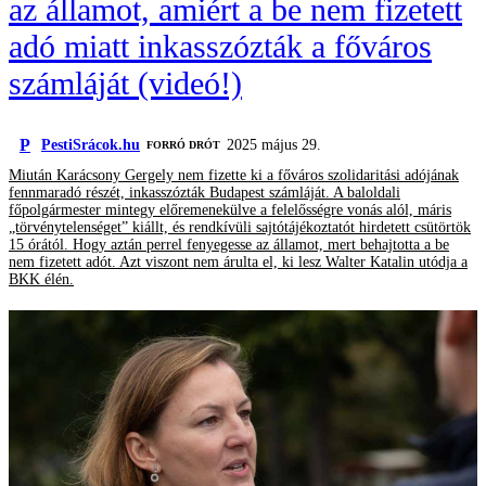
az államot, amiért a be nem fizetett
adó miatt inkasszózták a főváros
számláját (videó!)
P
PestiSrácok.hu
2025 május 29.
FORRÓ DRÓT
Miután Karácsony Gergely nem fizette ki a főváros szolidaritási adójának
fennmaradó részét, inkasszózták Budapest számláját. A baloldali
főpolgármester mintegy előremenekülve a felelősségre vonás alól, máris
„törvénytelenséget” kiállt, és rendkívüli sajtótájékoztatót hirdetett csütörtök
15 órától. Hogy aztán perrel fenyegesse az államot, mert behajtotta a be
nem fizetett adót. Azt viszont nem árulta el, ki lesz Walter Katalin utódja a
BKK élén.