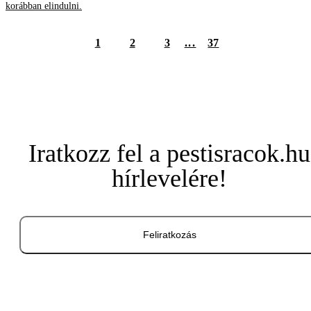
korábban elindulni.
1
2
3
...
37
Iratkozz fel a pestisracok.hu
hírlevelére!
Feliratkozás