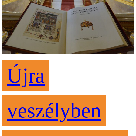
Újra
veszélyben