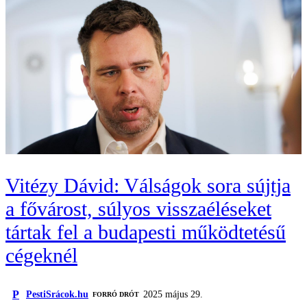
Vitézy Dávid: Válságok sora sújtja
a fővárost, súlyos visszaéléseket
tártak fel a budapesti működtetésű
cégeknél
P
PestiSrácok.hu
2025 május 29.
FORRÓ DRÓT