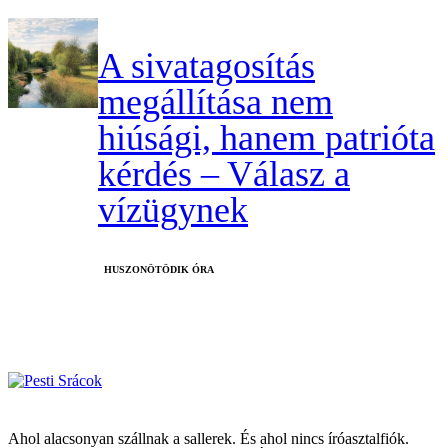
A sivatagosítás
megállítása nem
hiúsági, hanem patrióta
kérdés – Válasz a
vízügynek
HUSZONÖTÖDIK ÓRA
Ahol alacsonyan szállnak a sallerek. És ahol nincs íróasztalfiók.