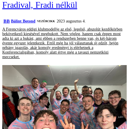
Fradival, Fradi nélkül
BB
Bálint Botond
2023 augusztus 4.
VEZÉRCIKK
A Ferencváros eddigi klubmodellje az első, legelső, abszolút kezdőkörben
bekövetkező kiesésével megbukott. Nem végleg, hanem csak éppen most
adta ki azt a bukást, ami ebben a rendszerben benne van, és két-három
évente egyszer jelentkezik. Ettől még ha jól választanak új edzőt, bejön
néhány igazolás, akár komoly eredményt is elérhetnek a
Konferencialigában, komoly alatt értve még a tavaszi nemzetközi
meccseket.