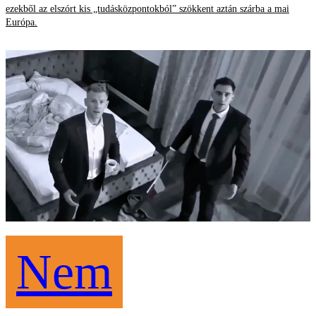
ezekből az elszórt kis „tudásközpontokból” szökkent aztán szárba a mai
Európa.
Nem