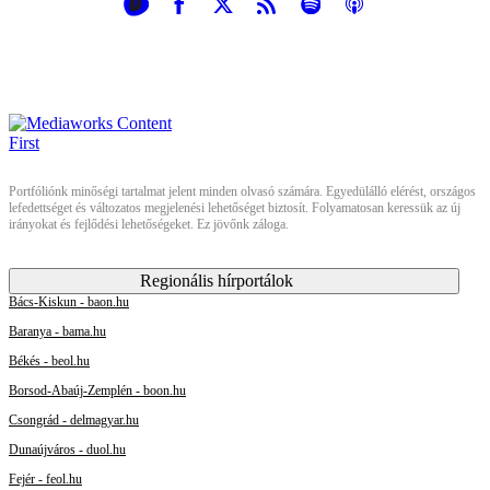
Portfóliónk minőségi tartalmat jelent minden olvasó számára. Egyedülálló elérést, országos
lefedettséget és változatos megjelenési lehetőséget biztosít. Folyamatosan keressük az új
irányokat és fejlődési lehetőségeket. Ez jövőnk záloga.
Regionális hírportálok
Bács-Kiskun - baon.hu
Baranya - bama.hu
Békés - beol.hu
Borsod-Abaúj-Zemplén - boon.hu
Csongrád - delmagyar.hu
Dunaújváros - duol.hu
Fejér - feol.hu