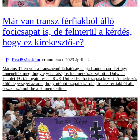
Már van transz férfiakból álló
focicsapat is, de felmerül a kérdés,
hogy ez kirekesztő-e?
P
PestiSrácok.hu
2023 április 2.
FORRÓ DRÓT
Március 31-én volt a transznemű láthatóság napja Londonban. Ezt úgy
ünnepelték meg, hogy egy barátságos focimérkőzés zajlott a Dulwich
Hamlet FC támogatói és a TRUK United FC focicsapata között. A mérkőzés
különlegességét az adta, hogy utóbbi csapat kizárólag transz férfiakból állt
össze – számolt be a Humen Online.