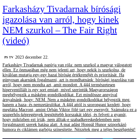
Farkasházy Tivadarnak bírósági
igazolása van arról, hogy kinek
NEM szurkol – The Fair Right
(videó)
2023 december 22.
PS TV
Farkasházy Tivadarnak papírja van róla: nem szurkol a magyar válogatott
ellen. Ez önmagában még nem jelenti azt, hogy nekik is szurkolna, de
kiválóan mutatja egy-egy hazai bíróság értékrendjét és prioritását. Ha
gúnyosan akarnánk fogalmazni, azt is mondhatnánk: bírósági igazolása van
arról, hogy nem mondta azt, amit mondott. A 444 természetesen
hiperventillált is egy sort emiatt, mivel szerintük Magyarországon
megbélyegzik a másképp gondolkodókat. Ezt mindössze annyival
árnyalnánk, hogy: NEM. Nem a másképp gondolkodókat bélyegzik meg,
hanem a haza- és nemzetárulókat. A 444 attól is szorongani kezdett, hogy
meglátta Macront, amint Orbán Viktor fölé tart egy esernyőt. Számukra ez a
szuperhős-képregények legsötétebb korszakát idézi, és felveti a gyanút,
hogy miközben ezt írták, nem álltak-e szabadkereskedelemben nem
forgalmazott szerek hatása alatt. A mai adást Hoppál Hunor sziporkázó
humora és ciklámen garbója színesítette. Nézzétek meg a teljes beszélgetést!