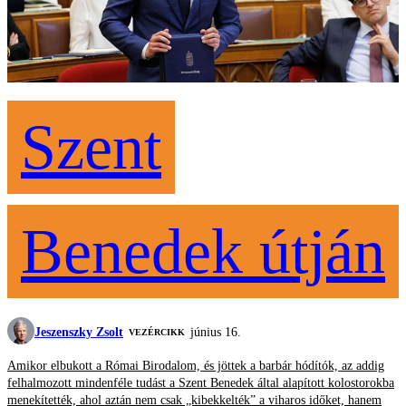
Szent
Benedek útján
Jeszenszky Zsolt
június 16.
VEZÉRCIKK
Amikor elbukott a Római Birodalom, és jöttek a barbár hódítók, az addig
felhalmozott mindenféle tudást a Szent Benedek által alapított kolostorokba
menekítették, ahol aztán nem csak „kibekkelték” a viharos időket, hanem