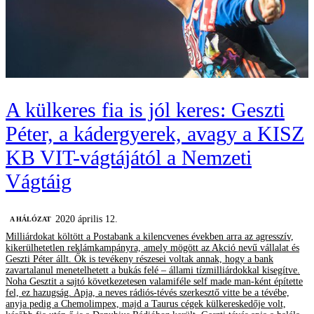
A külkeres fia is jól keres: Geszti
Péter, a kádergyerek, avagy a KISZ
KB VIT-vágtájától a Nemzeti
Vágtáig
2020 április 12.
A HÁLÓZAT
Milliárdokat költött a Postabank a kilencvenes években arra az agresszív,
kikerülhetetlen reklámkampányra, amely mögött az Akció nevű vállalat és
Geszti Péter állt. Ők is tevékeny részesei voltak annak, hogy a bank
zavartalanul menetelhetett a bukás felé – állami tízmilliárdokkal kisegítve.
Noha Gesztit a sajtó következetesen valamiféle self made man-ként építette
fel, ez hazugság. Apja, a neves rádiós-tévés szerkesztő vitte be a tévébe,
anyja pedig a Chemolimpex, majd a Taurus cégek külkereskedője volt,