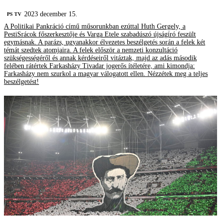
2023 december 15.
PS TV
A Politikai Pankráció című műsorunkban ezúttal Huth Gergely, a
PestiSrácok főszerkesztője és Varga Etele szabadúszó újságíró feszült
egymásnak. A parázs, ugyanakkor élvezetes beszélgetés során a felek két
témát szedtek atomjaira. A felek először a nemzeti konzultáció
szükségességéről és annak kérdéseiről vitáztak, majd az adás második
felében rátértek Farkasházy Tivadar jogerős ítéletére, ami kimondja:
Farkasházy nem szurkol a magyar válogatott ellen. Nézzétek meg a teljes
beszélgetést!