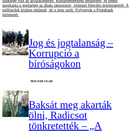
szüksége volt az arculatfestésre. Kultúremberként tetszelgett, és ehhez
megkapta a segítséget az általa támogatott, zömmel liberális értelmiségtől. A
milliárdok közben eltűntek, de a zene szólt. Folytatjuk a Postabank
történetét.
Jog és jogtalanság –
Korrupció a
bíróságokon
MAGYAR UGAR
Baksát meg akarták
ölni, Radicsot
tönkretették – „A