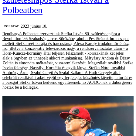
Polbeatben
2023 június 10.
‎POLBEAT
Rendhagyó Polbeatet szerveztünk Stefka István 80. születésnapjára a
Revolution '56 Szabadságharcos Sörözőbe, ahol a PestiSrácok.hu-s csapat
mellett Stefka régi barátja és harcostársa, Alexa Károly irodalomtörténész,
író, illetve a konzervatív televíziózás nagy, a rendszerváltoztatás utáni - a
Horn-Kuncze-kormány által teljesen felszámolt - korszakának két jeles
alakja (egyben az ünnepelt akkori munkatársa), Mátyássy Andrea és Dézsy
Zoltán is elmondta méltatását, visszaemlékezését. Megszólalt továbbá Stefka
István felesége, Naszályi Kornélia és egyik lánya, Stefka Nóra, továbbá
Ambrózy Áron, Szabó Gergő és Szalai Szilárd. A Huth Gergely által
celebrált rendkívüli adást végül egy fergeteges köszöntés követte, a tortát és
a pezsgőt Stefka István kedvenc együttesének, az AC/DC-nek a dübörgésére
hozták be a kollégák.