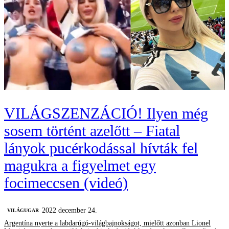
VILÁGSZENZÁCIÓ! Ilyen még
sosem történt azelőtt – Fiatal
lányok pucérkodással hívták fel
magukra a figyelmet egy
focimeccsen (videó)
2022 december 24.
VILÁGUGAR
Argentína nyerte a labdarúgó-világbajnokságot, mielőtt azonban Lionel