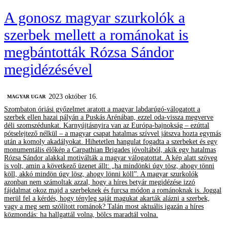
A gonosz magyar szurkolók a
szerbek mellett a románokat is
megbántották Rózsa Sándor
megidézésével
2023 október 16.
MAGYAR UGAR
Szombaton óriási győzelmet aratott a magyar labdarúgó-válogatott a
szerbek ellen hazai pályán a Puskás Arénában, ezzel oda-vissza megverve
déli szomszédunkat. Karnyújtásnyira van az Európa-bajnokság – ezúttal
pótselejtező nélkül – a magyar csapat hatalmas szívvel játszva hozta egymás
után a komoly akadályokat. Hihetetlen hangulat fogadta a szerbeket és egy
monumentális élőkép a Carpathian Brigades jóvoltából, akik egy hatalmas
Rózsa Sándor alakkal motiválták a magyar válogatottat. A kép alatt szöveg
is volt, amin a következő üzenet állt: „ha mindönki úgy tösz, ahogy tönni
köll, akkó mindön úgy lösz, ahogy lönni köll”. A magyar szurkolók
azonban nem számoltak azzal, hogy a híres betyár megidézése izzó
fájdalmat okoz majd a szerbeknek és furcsa módon a románoknak is. Joggal
merül fel a kérdés, hogy tényleg saját magukat akarták alázni a szerbek,
vagy a meg sem szólított románok? Talán most aktuális igazán a híres
közmondás: ha hallgattál volna, bölcs maradtál volna.