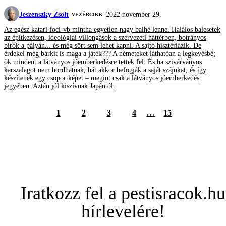
Jeszenszky Zsolt
2022 november 29.
VEZÉRCIKK
Az egész katari foci-vb mintha egyetlen nagy balhé lenne. Halálos balesetek
az építkezésen, ideológiai villongások a szervezeti háttérben, botrányos
bírók a pályán... és még sört sem lehet kapni. A sajtó hisztériázik. De
érdekel még bárkit is maga a játék??? A németeket láthatóan a legkevésbé;
ők mindent a látványos jóemberkedésre tettek fel. És ha szivárványos
karszalagot nem hordhatnak, hát akkor befogják a saját szájukat, és így
készítenek egy csoportképet – megint csak a látványos jóemberkedés
jegyében. Aztán jól kiszívnak Japántól.
1
2
3
4
...
15
Iratkozz fel a pestisracok.hu
hírlevelére!