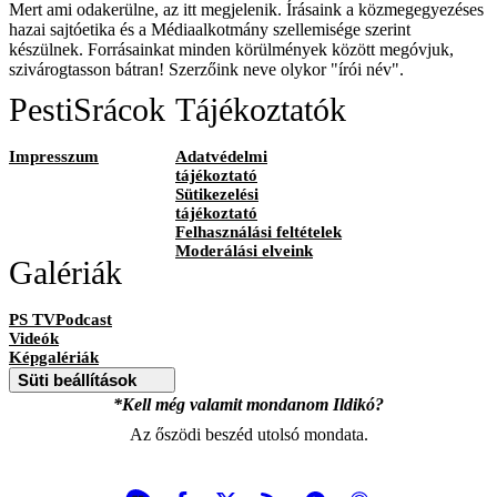
Mert ami odakerülne, az itt megjelenik. Írásaink a közmegegyezéses
hazai sajtóetika és a Médiaalkotmány szellemisége szerint
készülnek. Forrásainkat minden körülmények között megóvjuk,
szivárogtasson bátran! Szerzőink neve olykor "írói név".
PestiSrácok
Tájékoztatók
Impresszum
Adatvédelmi
tájékoztató
Sütikezelési
tájékoztató
Felhasználási feltételek
Moderálási elveink
Galériák
PS TVPodcast
Videók
Képgalériák
Süti beállítások
*Kell még valamit mondanom Ildikó?
Az őszödi beszéd utolsó mondata.