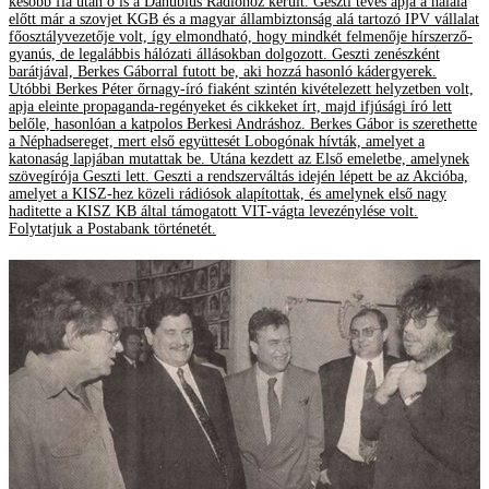
később fia után ő is a Danubius Rádióhoz került. Geszti tévés apja a halála
előtt már a szovjet KGB és a magyar állambiztonság alá tartozó IPV vállalat
főosztályvezetője volt, így elmondható, hogy mindkét felmenője hírszerző-
gyanús, de legalábbis hálózati állásokban dolgozott. Geszti zenészként
barátjával, Berkes Gáborral futott be, aki hozzá hasonló kádergyerek.
Utóbbi Berkes Péter őrnagy-író fiaként szintén kivételezett helyzetben volt,
apja eleinte propaganda-regényeket és cikkeket írt, majd ifjúsági író lett
belőle, hasonlóan a katpolos Berkesi Andráshoz. Berkes Gábor is szerethette
a Néphadsereget, mert első együttesét Lobogónak hívták, amelyet a
katonaság lapjában mutattak be. Utána kezdett az Első emeletbe, amelynek
szövegírója Geszti lett. Geszti a rendszerváltás idején lépett be az Akcióba,
amelyet a KISZ-hez közeli rádiósok alapítottak, és amelynek első nagy
haditette a KISZ KB által támogatott VIT-vágta levezénylése volt.
Folytatjuk a Postabank történetét.