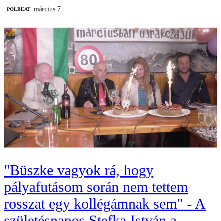
március 7.
‎POLBEAT
"Büszke vagyok rá, hogy
pályafutásom során nem tettem
rosszat egy kollégámnak sem" - A
születésnapos Stefka István a