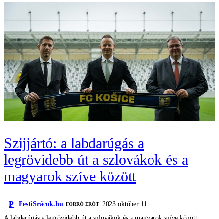
Szijjártó: a labdarúgás a
legrövidebb út a szlovákok és a
magyarok szíve között
P
PestiSrácok.hu
2023 október 11.
FORRÓ DRÓT
A labdarúgás a legrövidebb út a szlovákok és a magyarok szíve között,