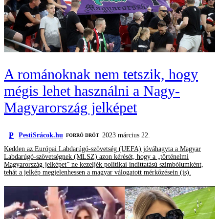
A románoknak nem tetszik, hogy
mégis lehet használni a Nagy-
Magyarország jelképet
P
PestiSrácok.hu
2023 március 22.
FORRÓ DRÓT
Kedden az Európai Labdarúgó-szövetség (UEFA) jóváhagyta a Magyar
Labdarúgó-szövetségnek (MLSZ) azon kérését, hogy a „történelmi
Magyarország-jelképet” ne kezeljék politikai indíttatású szimbólumként,
tehát a jelkép megjelenhessen a magyar válogatott mérkőzésein (is).