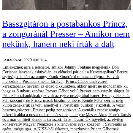
Basszgitáron a postabankos Princz,
a zongoránál Presser – Amikor nem
nekünk, hanem neki írták a dalt
2020 április 4.
A HÁLÓZAT
Emlékeznek arra a jelenetre, amikor Johnny Fontane megjelenik Don
Corleone lányának esküvőjén, és elénekel pár dalt a Keresztapában? Persze
segítséget is kért az amúgy Frank Sinatráról mintázott figura. Ha volt
merszünk a Postabank néhai királyát, Princz Gábor bankvezért
keresztapának nevezni az előző cikkünkben, akkor miért ne mondanánk ki,
hogy az ő udvari zenésze Presser Gábor volt? Presser nem csupán slágert írt
Princz Postabankjának (ez volt az egész ország által ismert Ezt egy életen át
kell játszani), de Princz másik bizalmi embere, Kende Péter szerint még
külön zenekaruk is volt, amellyel a Postabank bulikon játszottak. A vezér
basszusgitározott, Presser pedig zongorázott. A zseniális zenész amúgy
bekerült abba a postabankos tanácsba is, amelybe Mester Ákos, Forró Tamás
és a már említett Kende is tartozott. Erős névsor. Ők ügyeltek az elvileg
konzervatív Magyar Nemzetre a kilencvenes évek közepén... Szürreális az
egész, mégis igaz. A KISZ-ből érkezett, moszkovita Princz Gábornak