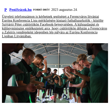
P
PestiSrácok.hu
2023 augusztus 24.
FORRÓ DRÓT
Ügyeleti telefonszámon is kérhetnek segítséget a Ferencváros litvániai
Európa Konferencia Liga mérkőzésére kiutazó futballszurkolók - közölte
Szijjártó Péter csütörtökön Facebook-bejegyzésben. A külgazdasági és
külügyminiszter emlékeztetett arra, hogy csütörtökön délután a Ferencváros
a Zalgiris vendégeként idegenben lép pályára az Európa Konferencia
Ligában Litvániában.