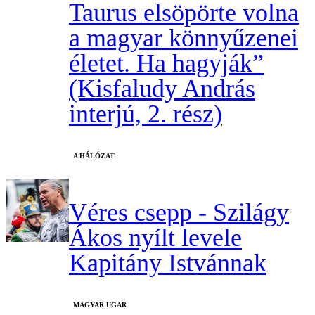
Taurus elsöpörte volna
a magyar könnyűzenei
életet. Ha hagyják”
(Kisfaludy András
interjú, 2. rész)
A HÁLÓZAT
Véres csepp - Szilágy
Ákos nyílt levele
Kapitány Istvánnak
MAGYAR UGAR