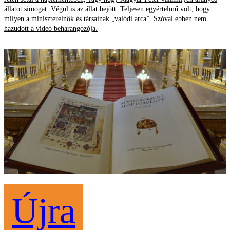
állatot simogat. Végül is az állat bejött. Teljesen egyértelmű volt, hogy
milyen a miniszterelnök és társainak „valódi arca”. Szóval ebben nem
hazudott a videó beharangozója.
Újra