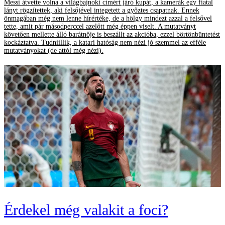
Messi átvette volna a világbajnoki címért járó kupát, a kamerák egy fiatal
lányt rögzítettek, aki felsőjével integetett a győztes csapatnak. Ennek
önmagában még nem lenne hírértéke, de a hölgy mindezt azzal a felsővel
tette, amit pár másodperccel azelőtt még éppen viselt. A mutatványt
követően mellette álló barátnője is beszállt az akcióba, ezzel börtönbüntetést
kockáztatva. Tudniillik, a katari hatóság nem nézi jó szemmel az efféle
mutatványokat (de attól még nézi).
Érdekel még valakit a foci?