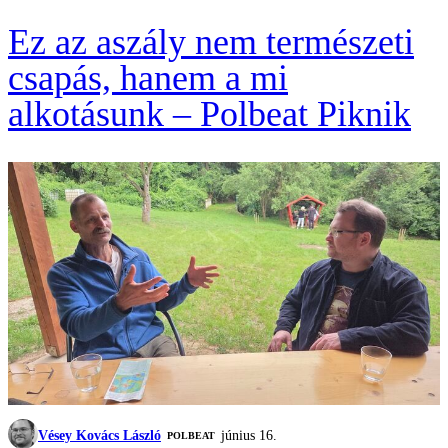
Ez az aszály nem természeti
csapás, hanem a mi
alkotásunk – Polbeat Piknik
Vésey Kovács László
június 16.
‎POLBEAT