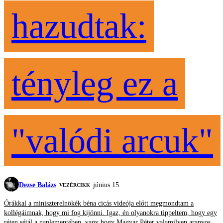
hazudtak:
tényleg ez a
"valódi arcuk"
Dezse Balázs
június 15.
VEZÉRCIKK
Órákkal a miniszterelnökék béna cicás videója előtt megmondtam a
kollégáimnak, hogy mi fog kijönni. Igaz, én olyanokra tippeltem, hogy egy
réten sétál a naplementében, vagy hogy Magyar Péter valamilyen aranyos