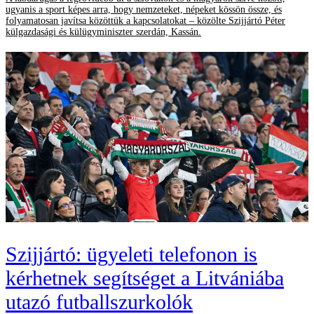
ugyanis a sport képes arra, hogy nemzeteket, népeket kössön össze, és
folyamatosan javítsa közöttük a kapcsolatokat – közölte Szijjártó Péter
külgazdasági és külügyminiszter szerdán, Kassán.
Szijjártó: ügyeleti telefonon is
kérhetnek segítséget a Litvániába
utazó futballszurkolók