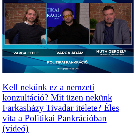
Kell nekünk ez a nemzeti
konzultáció? Mit üzen nekünk
Farkasházy Tivadar ítélete? Éles
vita a Politikai Pankrációban
(videó)