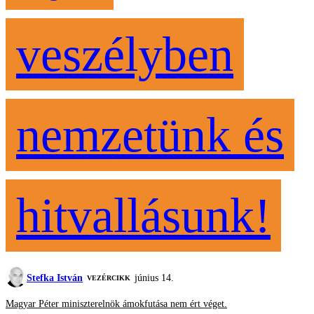
veszélyben
nemzetünk és
hitvallásunk!
Stefka István
június 14.
VEZÉRCIKK
Magyar Péter miniszterelnök ámokfutása nem ért véget.