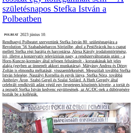
születésnapos Stefka István a
Polbeatben
2023 június 10.
‎POLBEAT
Rendhagyó Polbeatet szerveztünk Stefka István 80. születésnapjára a
Revolution '56 Szabadságharcos Sörözőbe, ahol a PestiSrácok.hu-s csapat
mellett Stefka régi barátja és harcostársa, Alexa Károly irodalomtörténész,
író, illetve a konzervatív televíziózás nagy, a rendszerváltoztatás utáni - a
Horn-Kuncze-kormány által teljesen felszámolt - korszakának két jeles
alakja (egyben az ünnepelt akkori munkatársa), Mátyássy Andrea és Dézsy
Zoltán is elmondta méltatását, visszaemlékezését. Megszólalt továbbá Stefka
István felesége, Naszályi Kornélia és egyik lánya, Stefka Nóra, továbbá
Ambrózy Áron, Szabó Gergő és Szalai Szilárd. A Huth Gergely által
celebrált rendkívüli adást végül egy fergeteges köszöntés követte, a tortát és
a pezsgőt Stefka István kedvenc együttesének, az AC/DC-nek a dübörgésére
hozták be a kollégák.