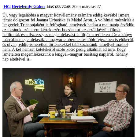
HG
Hertelendy Gábor
2025 március 27.
MAGYAR UGAR
Új, vagy legalábbis a magyar közvélemény számára eddig kevésbé ismert
témát dolgozott fel Joanna Urbańska és Máthé Áron. A volhíniai mészárlás a
lengyelek Trianonjaként is felfogható, amelynek hatása a mai napig érződik:
az ukránok azóta sem kértek ezért bocsánatot, az erről készült filmet
betiltották és a tisztességes megemlékezést is tiltják a területen. De a könyv
másról is megemlékezik: a magyar embermentés több fejezetben is előkerül,
és olyan, eddig ismeretlen történetekkel találkozhatunk, amellyel máshol
nem. A két nemzet kötelékéről szóló kötet pedig alkalmat ad arra, hogy
ismételten megemlékezzünk a lengyel–magyar barátság napjáról, néhány
nap elteltével is.