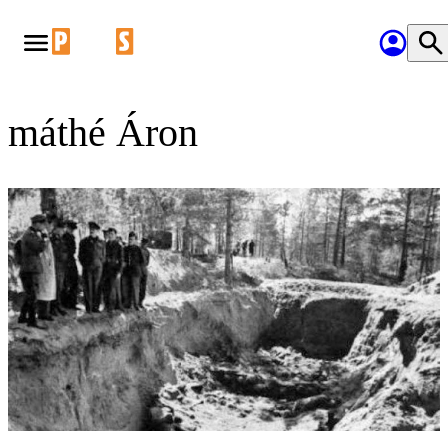
máthé Áron