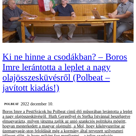
Ki ne hinne a csodákban? – Boros
Imre lerántotta a leplet a nagy
olajösszesküvésről (Polbeat –
javított kiadás!)
2022 december 10.
‎POLBEAT
Boros Imre a PestiSrácok.hu Polbeat című élő műsorában lerántotta a leplet
a nagy olajösszesküvésről. Huth Gergellyel és Stefka Istvánnal beszélgetve
elmagyarázta, milyen játszma zajlik az unió szankciós politikája mögött,
hogyan mesterkedett a magyar olajmulti, a Mol, hogy kikényszerítse az
üzemanyagár-stop feloldását még a kormány által tervezett szilveszteri
időpont előtt, és hogy miként fog megfizetni – a teljes szankciós