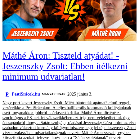
Máthé Áron: Tiszteld atyádat! -
Jeszenszky Zsolt: Ebben ítélkezni
minimum udvariatlan!
P
PestiSrácok.hu
2025 június 3.
MAGYAR UGAR
Nagy port kavart Jeszenszky Zsolt: Miért bántották apámat? című reggeli
vezércikke a PestiSrácokon. A teljes balliberális kommandó kollégánknak
esett, ugyanakkor jobbról is érkezett kritika: Máthé Áron történész-
szociológus a PS-nek írt válaszcikkében azt írja, nem vélekedhetünk úgy
édesapánkról, hogy a Sátán szolgája, ráadásul Jeszenszky Géza, mint az első
szabadon választott kormány külügyminisztere, egy jelkép. Jeszenszky Zsolt
viszontválaszában udvariatlanságnak nevezte Máthé Áron szavait, egyben
kiigazította azokat, jelezve, hogy nem a "Sátán szolgájának" nevezte