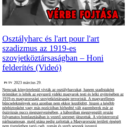
Osztályharc és l'art pour l'art
szadizmus az 1919-es
szovjetköztársaságban – Honi
felderítés (Videó)
2023 március 29.
PS TV
Nemcsak könyörtelenül vívták az osztályharcukat, hanem szadistaként
örömüket is lelték az egyszerű vidéki magyarok testi és lelki gyötrésében az
1919-es magyarországi szovjetköztársaság terroristái. A magyarellenes
bűncselekmények sora azonban nem ekkor kezdődött, hiszen a később
népbiztosként vagy más pozícióban hírhedtté vált gazemberek már az
őszirózsás puccs megszervezésében, a háborúban meggyengült ország
folyamatos bomlasztásában is vezető szerepet játszottak. A vörösterrorral
párhuzamosan, majd utána pedig zajlottak a Magyarország területi épségét
nem tiszteletben tartó cseh, román és szerb seregek iszonyú