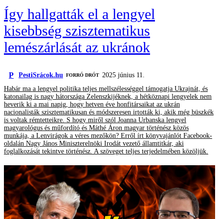
Így hallgatták el a lengyel
kisebbség szisztematikus
lemészárlását az ukránok
P
PestiSrácok.hu
2025 június 11.
FORRÓ DRÓT
Habár ma a lengyel politika teljes mellszélességgel támogatja Ukrajnát, és
katonailag is nagy hátországa Zelenszkijéknek, a hétköznapi lengyelek nem
heverik ki a mai napig, hogy hetven éve honfitársaikat az ukrán
nacionalisták szisztematikusan és módszeresen irtották ki, akik még büszkék
is voltak rémtetteikre. S hogy miről szól Joanna Urbanska lengyel
magyarológus és műfordító és Máthé Áron magyar történész közös
munkája, a Lenvirágok a véres mezőkön? Erről írt könyvajánlót Facebook-
oldalán Nagy János Miniszterelnöki Irodát vezető államtitkár, aki
foglalkozását tekintve történész. A szöveget teljes terjedelmében közöljük.