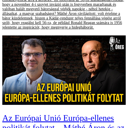
hogy a november 4-i szovjet invázió után is fegyverben maradjanak és
valóban halált megvető bátorsággal védjék napokig - néhol hetekig -
állásaikat, a magyar szabadságot? Máthé Áron rávilágított: volt értelme a
bátor küzdelemnek, hiszen a Kádár-rendszer teljes fennállása végéig arról
szólt, hogy reagálni kell 56-ra, de például Ronald Reagan számára is 1956
jelentette az inspirációt, hogy megnyerje a hidegháborút.
Az Európai Unió Európa-ellenes
politikát folytat – Máthé Áron és az