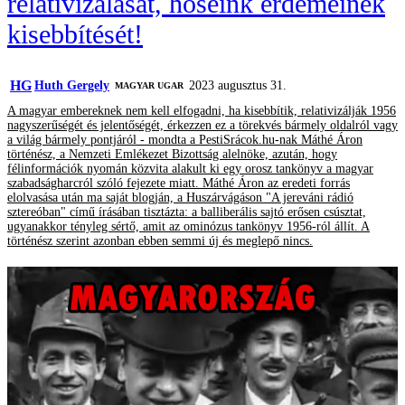
relativizálását, hőseink érdemeinek
kisebbítését!
HG
Huth Gergely
2023 augusztus 31.
MAGYAR UGAR
A magyar embereknek nem kell elfogadni, ha kisebbítik, relativizálják 1956
nagyszerűségét és jelentőségét, érkezzen ez a törekvés bármely oldalról vagy
a világ bármely pontjáról - mondta a PestiSrácok.hu-nak Máthé Áron
történész, a Nemzeti Emlékezet Bizottság alelnöke, azután, hogy
félinformációk nyomán közvita alakult ki egy orosz tankönyv a magyar
szabadságharcról szóló fejezete miatt. Máthé Áron az eredeti forrás
elolvasása után ma saját blogján, a Huszárvágáson "A jereváni rádió
sztereóban" című írásában tisztázta: a balliberális sajtó erősen csúsztat,
ugyanakkor tényleg sértő, amit az ominózus tankönyv 1956-ról állít. A
történész szerint azonban ebben semmi új és meglepő nincs.