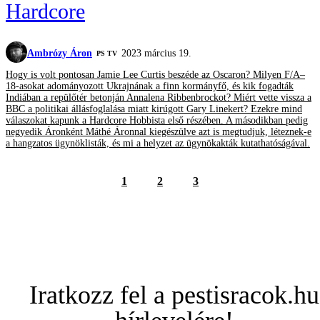
Hardcore
Ambrózy Áron
2023 március 19.
PS TV
Hogy is volt pontosan Jamie Lee Curtis beszéde az Oscaron? Milyen F/A–
18-asokat adományozott Ukrajnának a finn kormányfő, és kik fogadták
Indiában a repülőtér betonján Annalena Ribbenbrockot? Miért vette vissza a
BBC a politikai állásfoglalása miatt kirúgott Gary Linekert? Ezekre mind
válaszokat kapunk a Hardcore Hobbista első részében. A másodikban pedig
negyedik Áronként Máthé Áronnal kiegészülve azt is megtudjuk, léteznek-e
a hangzatos ügynöklisták, és mi a helyzet az ügynökakták kutathatóságával.
1
2
3
Iratkozz fel a pestisracok.hu