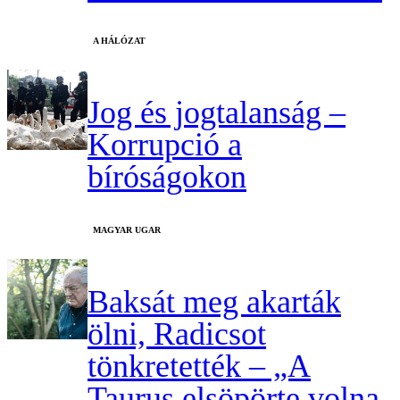
A HÁLÓZAT
Jog és jogtalanság –
Korrupció a
bíróságokon
MAGYAR UGAR
Baksát meg akarták
ölni, Radicsot
tönkretették – „A
Taurus elsöpörte volna