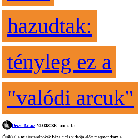
hazudtak:
tényleg ez a
"valódi arcuk"
Dezse Balázs
június 15.
VEZÉRCIKK
Órákkal a miniszterelnökék béna cicás videója előtt megmondtam a