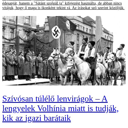
édesapját, hanem a "Sátánt szolgáLja" kifejezést használta, de abban nincs
vitájuk, hogy ő maga is ikonként tekint rá. Az írásokat szó szerint közöljük.
Szívósan túlélő lenvirágok – A
lengyelek Volhínia miatt is tudják,
kik az igazi barátaik