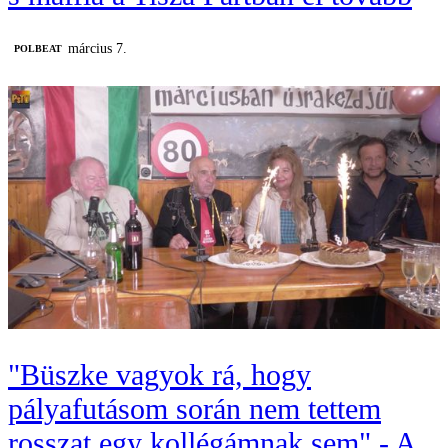
március 7.
‎POLBEAT
"Büszke vagyok rá, hogy
pályafutásom során nem tettem
rosszat egy kollégámnak sem" - A