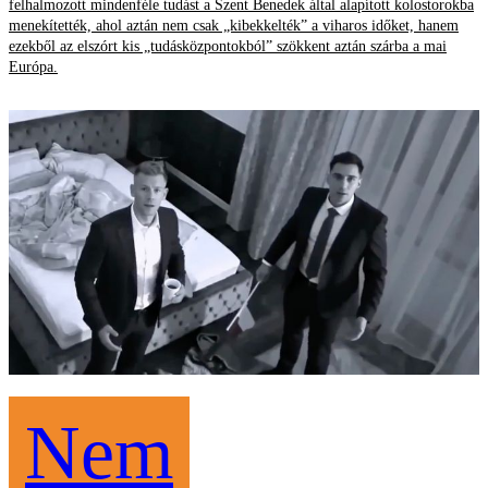
felhalmozott mindenféle tudást a Szent Benedek által alapított kolostorokba
menekítették, ahol aztán nem csak „kibekkelték” a viharos időket, hanem
ezekből az elszórt kis „tudásközpontokból” szökkent aztán szárba a mai
Európa.
Nem