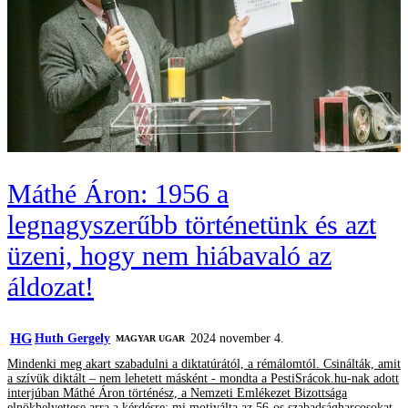
Máthé Áron: 1956 a
legnagyszerűbb történetünk és azt
üzeni, hogy nem hiábavaló az
áldozat!
HG
Huth Gergely
2024 november 4.
MAGYAR UGAR
Mindenki meg akart szabadulni a diktatúrától, a rémálomtól. Csinálták, amit
a szívük diktált – nem lehetett másként - mondta a PestiSrácok.hu-nak adott
interjúban Máthé Áron történész, a Nemzeti Emlékezet Bizottsága
elnökhelyettese arra a kérdésre: mi motiválta az 56-os szabadságharcosokat,