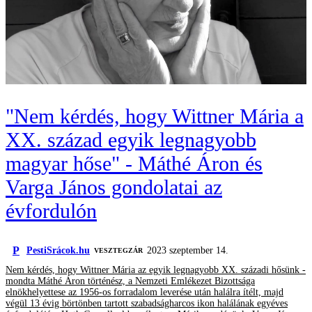
"Nem kérdés, hogy Wittner Mária a
XX. század egyik legnagyobb
magyar hőse" - Máthé Áron és
Varga János gondolatai az
évfordulón
P
PestiSrácok.hu
2023 szeptember 14.
VESZTEGZÁR
Nem kérdés, hogy Wittner Mária az egyik legnagyobb XX. századi hősünk -
mondta Máthé Áron történész, a Nemzeti Emlékezet Bizottsága
elnökhelyettese az 1956-os forradalom leverése után halálra ítélt, majd
végül 13 évig börtönben tartott szabadságharcos ikon halálának egyéves