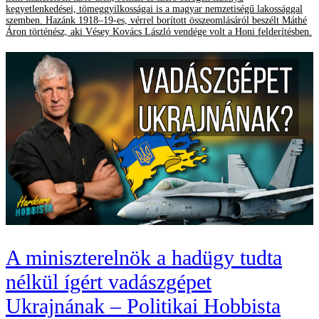
kegyetlenkedései, tömeggyilkosságai is a magyar nemzetiségű lakossággal
szemben. Hazánk 1918–19-es, vérrel borított összeomlásáról beszélt Máthé
Áron történész, aki Vésey Kovács László vendége volt a Honi felderítésben.
A miniszterelnök a hadügy tudta
nélkül ígért vadászgépet
Ukrajnának – Politikai Hobbista