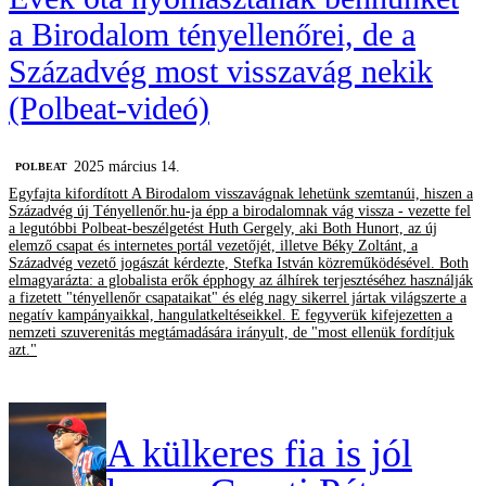
a Birodalom tényellenőrei, de a
Századvég most visszavág nekik
(Polbeat-videó)
2025 március 14.
‎POLBEAT
Egyfajta kifordított A Birodalom visszavágnak lehetünk szemtanúi, hiszen a
Századvég új Tényellenőr.hu-ja épp a birodalomnak vág vissza - vezette fel
a legutóbbi Polbeat-beszélgetést Huth Gergely, aki Both Hunort, az új
elemző csapat és internetes portál vezetőjét, illetve Béky Zoltánt, a
Századvég vezető jogászát kérdezte, Stefka István közreműködésével. Both
elmagyarázta: a globalista erők épphogy az álhírek terjesztéséhez használják
a fizetett "tényellenőr csapataikat" és elég nagy sikerrel jártak világszerte a
negatív kampányaikkal, hangulatkeltéseikkel. E fegyverük kifejezetten a
nemzeti szuverenitás megtámadására irányult, de "most ellenük fordítjuk
azt."
A külkeres fia is jól