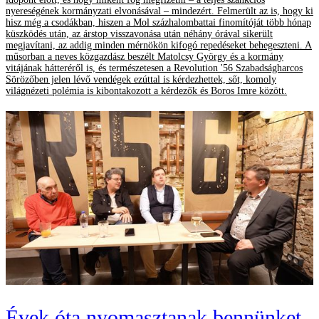
nyereségének kormányzati elvonásával – mindezért. Felmerült az is, hogy ki
hisz még a csodákban, hiszen a Mol százhalombattai finomítóját több hónap
küszködés után, az árstop visszavonása után néhány órával sikerült
megjavítani, az addig minden mérnökön kifogó repedéseket behegeszteni. A
műsorban a neves közgazdász beszélt Matolcsy György és a kormány
vitájának hátteréről is, és természetesen a Revolution '56 Szabadságharcos
Sörözőben jelen lévő vendégek ezúttal is kérdezhettek, sőt, komoly
világnézeti polémia is kibontakozott a kérdezők és Boros Imre között.
Évek óta nyomasztanak bennünket