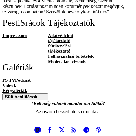
hazai sajtóetika és a Médiaalkotmány szellemisége szerint
készülnek. Forrásainkat minden körülmények között megóvjuk,
szivárogtasson bátran! Szerzőink neve olykor "írói név".
PestiSrácok
Tájékoztatók
Impresszum
Adatvédelmi
tájékoztató
Sütikezelési
tájékoztató
Felhasználási feltételek
Moderálási elveink
Galériák
PS TVPodcast
Videók
Képgalériák
Süti beállítások
*Kell még valamit mondanom Ildikó?
Az őszödi beszéd utolsó mondata.