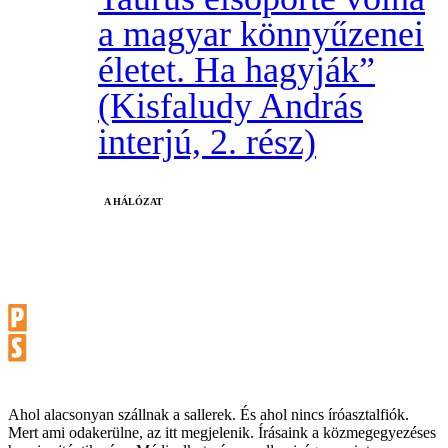
a magyar könnyűzenei
életet. Ha hagyják”
(Kisfaludy András
interjú, 2. rész)
A HÁLÓZAT
Ahol alacsonyan szállnak a sallerek. És ahol nincs íróasztalfiók.
Mert ami odakerülne, az itt megjelenik. Írásaink a közmegegyezéses