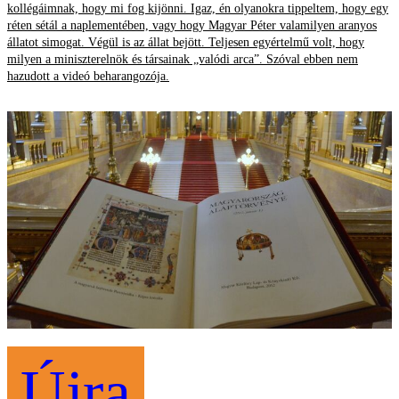
kollégáimnak, hogy mi fog kijönni. Igaz, én olyanokra tippeltem, hogy egy
réten sétál a naplementében, vagy hogy Magyar Péter valamilyen aranyos
állatot simogat. Végül is az állat bejött. Teljesen egyértelmű volt, hogy
milyen a miniszterelnök és társainak „valódi arca”. Szóval ebben nem
hazudott a videó beharangozója.
Újra