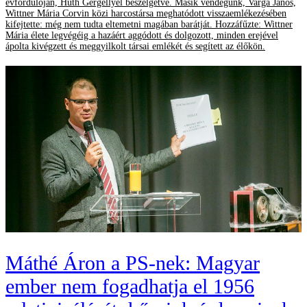
évfordulóján, Huth Gergellyel beszélgetve. Másik vendégünk, Varga János,
Wittner Mária Corvin közi harcostársa meghatódott visszaemlékezésében
kifejtette: még nem tudta eltemetni magában barátját. Hozzáfűzte: Wittner
Mária élete legvégéig a hazáért aggódott és dolgozott, minden erejével
ápolta kivégzett és meggyilkolt társai emlékét és segített az élőkön.
Máthé Áron a PS-nek: Magyar
ember nem fogadhatja el 1956