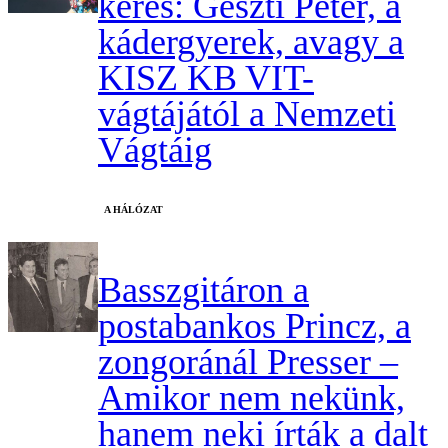
keres: Geszti Péter, a
kádergyerek, avagy a
KISZ KB VIT-
vágtájától a Nemzeti
Vágtáig
A HÁLÓZAT
Basszgitáron a
postabankos Princz, a
zongoránál Presser –
Amikor nem nekünk,
hanem neki írták a dalt