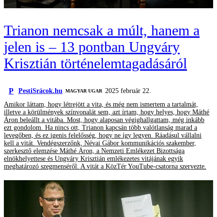
Trianon nemcsak a múlt, hanem a
jelen is – 13 pontban Ungváry
Krisztián történelemtagadásáról
P
PestiSrácok.hu
2025 február 22.
MAGYAR UGAR
Amikor láttam, hogy létrejött a vita, és még nem ismertem a tartalmát,
illetve a körülmények színvonalát sem, azt írtam, hogy helyes, hogy Máthé
Áron beleállt a vitába. Most, hogy alaposan végighallgattam, még inkább
ezt gondolom. Ha nincs ott, Trianon kapcsán több valótlanság marad a
levegőben, és ez igenis felelősség, hogy ne így legyen. Ráadásul vállalni
kell a vitát. Vendégszerzőnk, Névai Gábor kommunikációs szakember,
szerkesztő elemzése Máthé Áron, a Nemzeti Emlékezet Bizottsága
elnökhelyettese és Ungváry Krisztián emlékezetes vitájának egyik
meghatározó szegmenséről. A vitát a KözTér YouTube-csatorna szervezte.