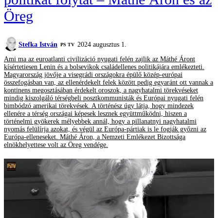
Öreg
Stefka István
2024 augusztus 1.
PS TV
Ami ma az euroatlanti civilizáció nyugati felén zajlik az Máthé Áront
kísértetiesen Lenin és a bolsevikok családellenes politikájára emlékezteti.
Magyarország jövője a visegrádi országokra épülő közép-európai
összefogásban van, az ellenérdekelt felek között pedig egyaránt ott vannak a
kontinens megosztásában érdekelt oroszok, a nagyhatalmi törekvéseket
mindig kiszolgáló térségbeli posztkommunisták és Európai nyugati felén
bimbódzó amerikai törekvések. A történész úgy látja, hogy mindezek
ellenére a térség országai képesek lesznek együttműködni, hiszen a
történelmi gyökerek mélyebbek annál, hogy a pillanatnyi nagyhatalmi
nyomás felülírja azokat, és végül az Európa-pártiak is le fogják győzni az
Európa-elleneseket. Máthé Áron, a Nemzeti Emlékezet Bizottsága
elnökhelyettese volt az Öreg vendége.