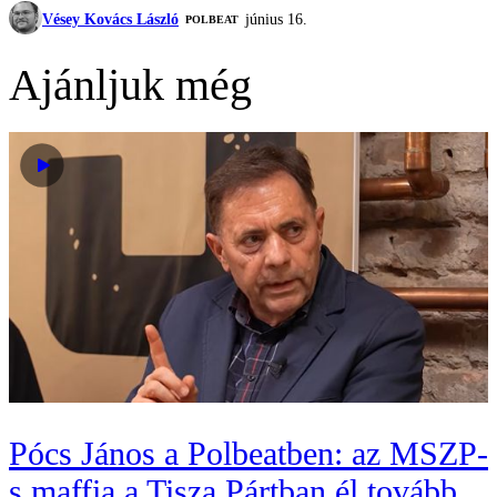
Vésey Kovács László
június 16.
‎POLBEAT
Ajánljuk még
Pócs János a Polbeatben: az MSZP-
s maffia a Tisza Pártban él tovább