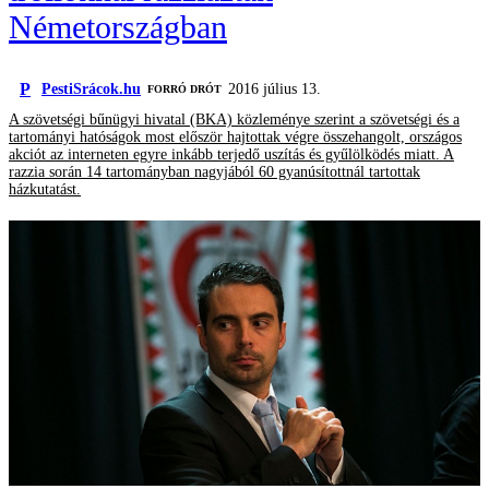
Németországban
P
PestiSrácok.hu
2016 július 13.
FORRÓ DRÓT
A szövetségi bűnügyi hivatal (BKA) közleménye szerint a szövetségi és a
tartományi hatóságok most először hajtottak végre összehangolt, országos
akciót az interneten egyre inkább terjedő uszítás és gyűlölködés miatt. A
razzia során 14 tartományban nagyjából 60 gyanúsítottnál tartottak
házkutatást.