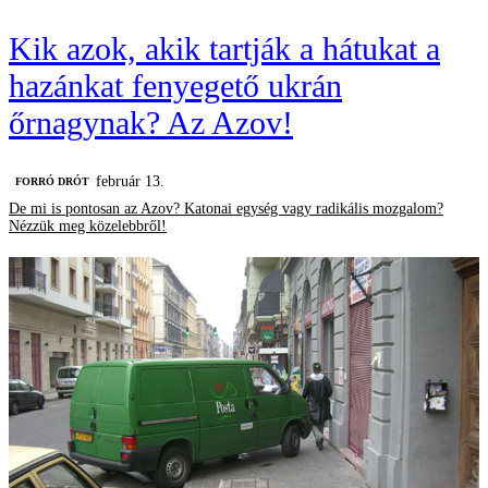
Kik azok, akik tartják a hátukat a
hazánkat fenyegető ukrán
őrnagynak? Az Azov!
február 13.
FORRÓ DRÓT
De mi is pontosan az Azov? Katonai egység vagy radikális mozgalom?
Nézzük meg közelebbről!