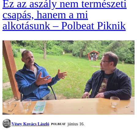
Ez az aszály nem természeti
csapás, hanem a mi
alkotásunk – Polbeat Piknik
Vésey Kovács László
június 16.
‎POLBEAT