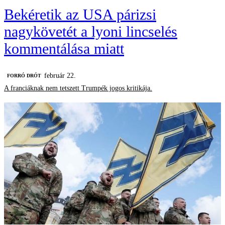
Bekéretik az USA párizsi
nagykövetét a lyoni lincselés
kommentálása miatt
február 22.
FORRÓ DRÓT
A franciáknak nem tetszett Trumpék jogos kritikája.