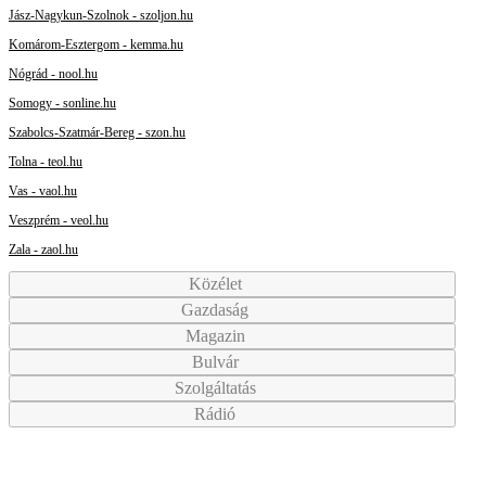
Jász-Nagykun-Szolnok - szoljon.hu
Komárom-Esztergom - kemma.hu
Nógrád - nool.hu
Somogy - sonline.hu
Szabolcs-Szatmár-Bereg - szon.hu
Tolna - teol.hu
Vas - vaol.hu
Veszprém - veol.hu
Zala - zaol.hu
Közélet
Gazdaság
Magazin
Bulvár
Szolgáltatás
Rádió