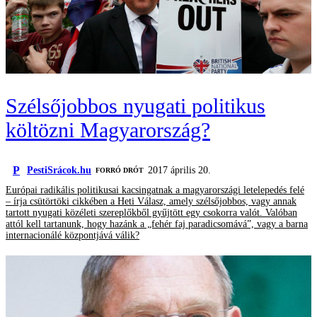
Szélsőjobbos nyugati politikus
költözni Magyarország?
P
PestiSrácok.hu
2017 április 20.
FORRÓ DRÓT
Európai radikális politikusai kacsingatnak a magyarországi letelepedés felé
– írja csütörtöki cikkében a Heti Válasz, amely szélsőjobbos, vagy annak
tartott nyugati közéleti szereplőkből gyűjtött egy csokorra valót. Valóban
attól kell tartanunk, hogy hazánk a „fehér faj paradicsomává”, vagy a barna
internacionálé központjává válik?