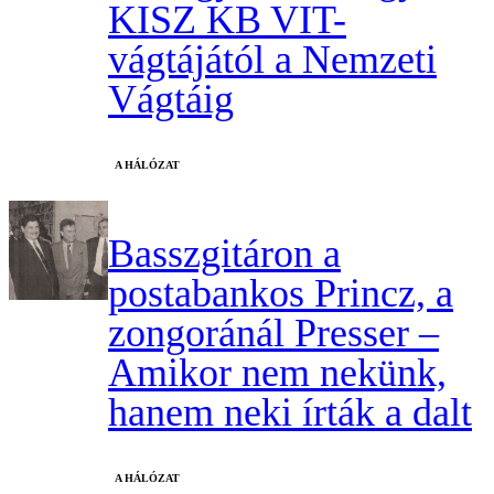
KISZ KB VIT-
vágtájától a Nemzeti
Vágtáig
A HÁLÓZAT
Basszgitáron a
postabankos Princz, a
zongoránál Presser –
Amikor nem nekünk,
hanem neki írták a dalt
A HÁLÓZAT