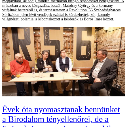
megjavítani, az addig minden mérnökön kifogó repedéseket behegeszteni. A
műsorban a neves közgazdász beszélt Matolcsy György és a kormány
vitájának hátteréről is, és természetesen a Revolution '56 Szabadságharcos
Sörözőben jelen lévő vendégek ezúttal is kérdezhettek, sőt, komoly
világnézeti polémia is kibontakozott a kérdezők és Boros Imre között.
Évek óta nyomasztanak bennünket
a Birodalom tényellenőrei, de a