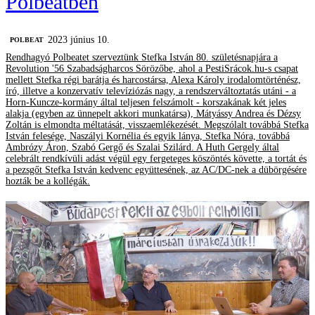
Polbeatben
2023 június 10.
‎POLBEAT
Rendhagyó Polbeatet szerveztünk Stefka István 80. születésnapjára a
Revolution '56 Szabadságharcos Sörözőbe, ahol a PestiSrácok.hu-s csapat
mellett Stefka régi barátja és harcostársa, Alexa Károly irodalomtörténész,
író, illetve a konzervatív televíziózás nagy, a rendszerváltoztatás utáni - a
Horn-Kuncze-kormány által teljesen felszámolt - korszakának két jeles
alakja (egyben az ünnepelt akkori munkatársa), Mátyássy Andrea és Dézsy
Zoltán is elmondta méltatását, visszaemlékezését. Megszólalt továbbá Stefka
István felesége, Naszályi Kornélia és egyik lánya, Stefka Nóra, továbbá
Ambrózy Áron, Szabó Gergő és Szalai Szilárd. A Huth Gergely által
celebrált rendkívüli adást végül egy fergeteges köszöntés követte, a tortát és
a pezsgőt Stefka István kedvenc együttesének, az AC/DC-nek a dübörgésére
hozták be a kollégák.