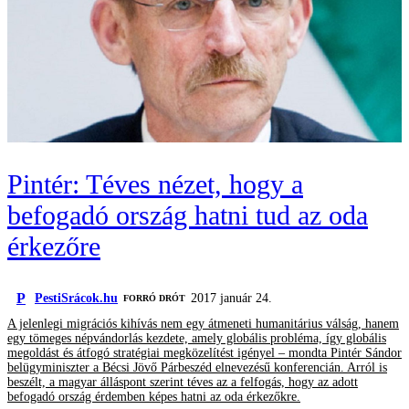
Pintér: Téves nézet, hogy a
befogadó ország hatni tud az oda
érkezőre
P
PestiSrácok.hu
2017 január 24.
FORRÓ DRÓT
A jelenlegi migrációs kihívás nem egy átmeneti humanitárius válság, hanem
egy tömeges népvándorlás kezdete, amely globális probléma, így globális
megoldást és átfogó stratégiai megközelítést igényel – mondta Pintér Sándor
belügyminiszter a Bécsi Jövő Párbeszéd elnevezésű konferencián. Arról is
beszélt, a magyar álláspont szerint téves az a felfogás, hogy az adott
befogadó ország érdemben képes hatni az oda érkezőkre.