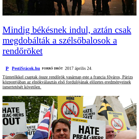
Mindig békésnek indul, aztán csak
megdobálták a szélsőbalosok a
rendőröket
P
PestiSrácok.hu
2017 április 24.
FORRÓ DRÓT
Tüntetőkkel csaptak össze rendőrök vasárnap este a francia főváros, Párizs
központjában az elnökválasztás első fordulójának előzetes eredményeinek
ismertetését követően.