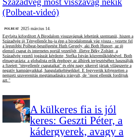
Századvég most visszavág nekik
(Polbeat-videó)
2025 március 14.
‎POLBEAT
Egyfajta kifordított A Birodalom visszavágnak lehetünk szemtanúi, hiszen a
Századvég új Tényellenőr.hu-ja épp a birodalomnak vág vissza - vezette fel
a legutóbbi Polbeat-beszélgetést Huth Gergely, aki Both Hunort, az új
elemző csapat és internetes portál vezetőjét, illetve Béky Zoltánt, a
Századvég vezető jogászát kérdezte, Stefka István közreműködésével. Both
elmagyarázta: a globalista erők épphogy az álhírek terjesztéséhez használják
a fizetett "tényellenőr csapataikat" és elég nagy sikerrel jártak világszerte a
negatív kampányaikkal, hangulatkeltéseikkel. E fegyverük kifejezetten a
nemzeti szuverenitás megtámadására irányult, de "most ellenük fordítjuk
azt."
A külkeres fia is jól
keres: Geszti Péter, a
kádergyerek, avagy a