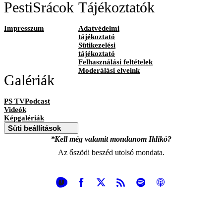
PestiSrácok
Tájékoztatók
Impresszum
Adatvédelmi
tájékoztató
Sütikezelési
tájékoztató
Felhasználási feltételek
Moderálási elveink
Galériák
PS TVPodcast
Videók
Képgalériák
Süti beállítások
*Kell még valamit mondanom Ildikó?
Az őszödi beszéd utolsó mondata.