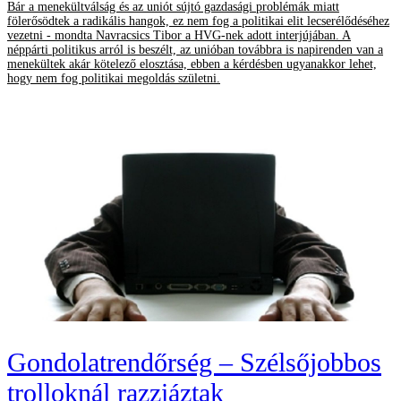
Bár a menekültválság és az uniót sújtó gazdasági problémák miatt
fölerősödtek a radikális hangok, ez nem fog a politikai elit lecserélődéséhez
vezetni - mondta Navracsics Tibor a HVG-nek adott interjújában. A
néppárti politikus arról is beszélt, az unióban továbbra is napirenden van a
menekültek akár kötelező elosztása, ebben a kérdésben ugyanakkor lehet,
hogy nem fog politikai megoldás születni.
Gondolatrendőrség – Szélsőjobbos
trolloknál razziáztak