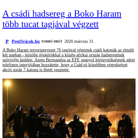
A csádi hadsereg a Boko Haram
több tucat tagjával végzett
P
PestiSrácok.hu
2020 március 31.
FORRÓ DRÓT
A Boko Haram terrorszervezet 76 tagjával végeztek csádi katonák az elmúlt
két napban - közölte újságírókkal a közép-afrikai ország hadseregének
szóvivője kedden. Azem Bermandoa az EFE spanyol hírügynökségnek adott
telefonos interjújában hozzátette, hogy a Csád-tó közelében végrehajtott
akció során 7 katona is életét vesztette.