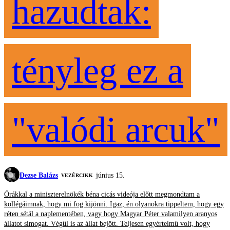
hazudtak:
tényleg ez a
"valódi arcuk"
Dezse Balázs
június 15.
VEZÉRCIKK
Órákkal a miniszterelnökék béna cicás videója előtt megmondtam a
kollégáimnak, hogy mi fog kijönni. Igaz, én olyanokra tippeltem, hogy egy
réten sétál a naplementében, vagy hogy Magyar Péter valamilyen aranyos
állatot simogat. Végül is az állat bejött. Teljesen egyértelmű volt, hogy