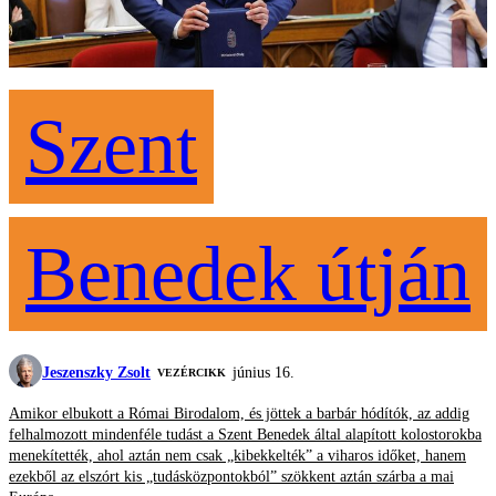
Szent
Benedek útján
Jeszenszky Zsolt
június 16.
VEZÉRCIKK
Amikor elbukott a Római Birodalom, és jöttek a barbár hódítók, az addig
felhalmozott mindenféle tudást a Szent Benedek által alapított kolostorokba
menekítették, ahol aztán nem csak „kibekkelték” a viharos időket, hanem
ezekből az elszórt kis „tudásközpontokból” szökkent aztán szárba a mai