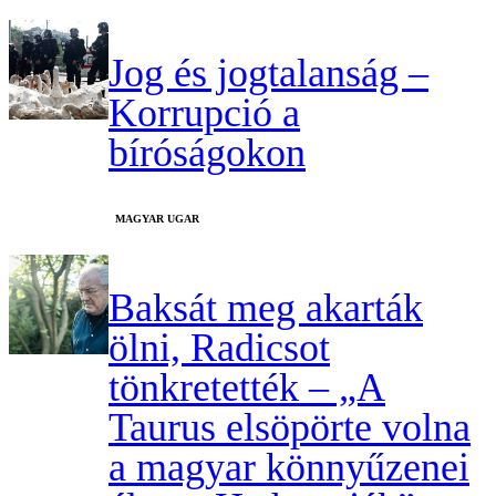
Jog és jogtalanság –
Korrupció a
bíróságokon
MAGYAR UGAR
Baksát meg akarták
ölni, Radicsot
tönkretették – „A
Taurus elsöpörte volna
a magyar könnyűzenei