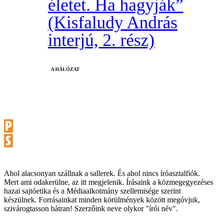
életet. Ha hagyják”
(Kisfaludy András
interjú, 2. rész)
A HÁLÓZAT
Ahol alacsonyan szállnak a sallerek. És ahol nincs íróasztalfiók.
Mert ami odakerülne, az itt megjelenik. Írásaink a közmegegyezéses
hazai sajtóetika és a Médiaalkotmány szellemisége szerint
készülnek. Forrásainkat minden körülmények között megóvjuk,
szivárogtasson bátran! Szerzőink neve olykor "írói név".