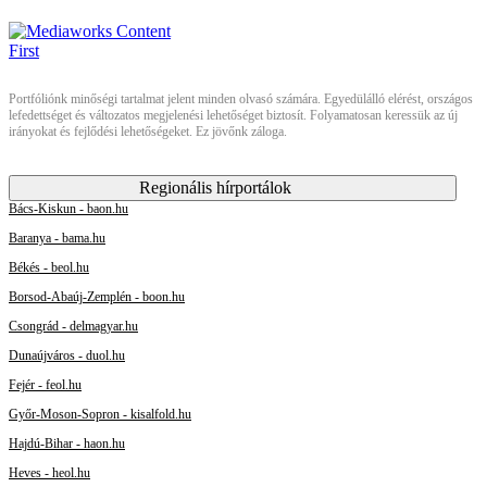
Portfóliónk minőségi tartalmat jelent minden olvasó számára. Egyedülálló elérést, országos
lefedettséget és változatos megjelenési lehetőséget biztosít. Folyamatosan keressük az új
irányokat és fejlődési lehetőségeket. Ez jövőnk záloga.
Regionális hírportálok
Bács-Kiskun - baon.hu
Baranya - bama.hu
Békés - beol.hu
Borsod-Abaúj-Zemplén - boon.hu
Csongrád - delmagyar.hu
Dunaújváros - duol.hu
Fejér - feol.hu
Győr-Moson-Sopron - kisalfold.hu
Hajdú-Bihar - haon.hu
Heves - heol.hu