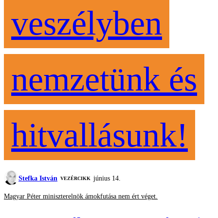
veszélyben
nemzetünk és
hitvallásunk!
Stefka István
június 14.
VEZÉRCIKK
Magyar Péter miniszterelnök ámokfutása nem ért véget.