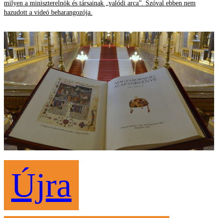
milyen a miniszterelnök és társainak „valódi arca”. Szóval ebben nem
hazudott a videó beharangozója.
Újra