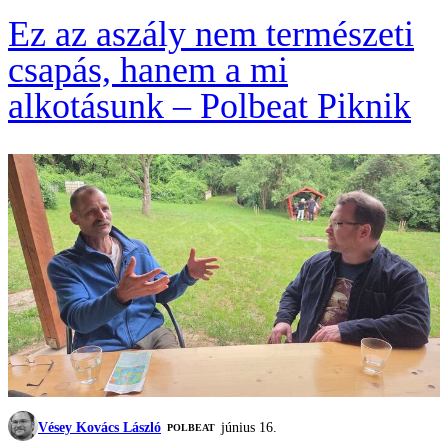
Ez az aszály nem természeti
csapás, hanem a mi
alkotásunk – Polbeat Piknik
Vésey Kovács László
június 16.
‎POLBEAT