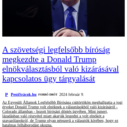
A szövetségi legfelsőbb bíróság
megkezdte a Donald Trump
elnökválasztásból való kizárásával
kapcsolatos ügy tárgyalását
P
PestiSrácok.hu
2024 február 9.
FORRÓ DRÓT
Az Egyesült Államok Legfelsőbb Bírósága csütörtökön meghallgatta a jogi
érveket Donald Trump volt elnöknek a választásokból való kizárásáról -
Colorado államban - hozott bírósági döntés ügyében. Mint ismert,
lázadásban való részvétel miatt akarják leszedni a volt elnököt a
szavazólapokról, de Trump olyan népszerű a választók körében, hogy ez
hatalmas felháborodást okozna.