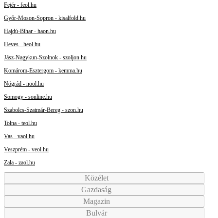
Fejér - feol.hu
Győr-Moson-Sopron - kisalfold.hu
Hajdú-Bihar - haon.hu
Heves - heol.hu
Jász-Nagykun-Szolnok - szoljon.hu
Komárom-Esztergom - kemma.hu
Nógrád - nool.hu
Somogy - sonline.hu
Szabolcs-Szatmár-Bereg - szon.hu
Tolna - teol.hu
Vas - vaol.hu
Veszprém - veol.hu
Zala - zaol.hu
Közélet
Gazdaság
Magazin
Bulvár