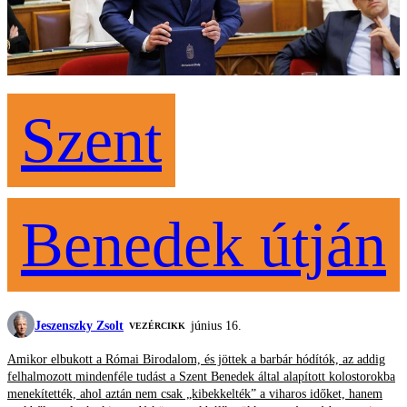
Szent
Benedek útján
Jeszenszky Zsolt
június 16.
VEZÉRCIKK
Amikor elbukott a Római Birodalom, és jöttek a barbár hódítók, az addig
felhalmozott mindenféle tudást a Szent Benedek által alapított kolostorokba
menekítették, ahol aztán nem csak „kibekkelték” a viharos időket, hanem