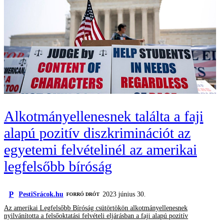
Alkotmányellenesnek találta a faji
alapú pozitív diszkriminációt az
egyetemi felvételinél az amerikai
legfelsőbb bíróság
P
PestiSrácok.hu
2023 június 30.
FORRÓ DRÓT
Az amerikai Legfelsőbb Bíróság csütörtökön alkotmányellenesnek
nyilvánította a felsőoktatási felvételi eljárásban a faji alapú pozitív