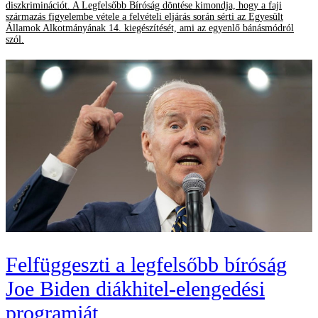
diszkriminációt. A Legfelsőbb Bíróság döntése kimondja, hogy a faji
származás figyelembe vétele a felvételi eljárás során sérti az Egyesült
Államok Alkotmányának 14. kiegészítését, ami az egyenlő bánásmódról
szól.
Felfüggeszti a legfelsőbb bíróság
Joe Biden diákhitel-elengedési
programját