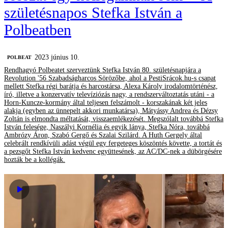
születésnapos Stefka István a
Polbeatben
2023 június 10.
‎POLBEAT
Rendhagyó Polbeatet szerveztünk Stefka István 80. születésnapjára a
Revolution '56 Szabadságharcos Sörözőbe, ahol a PestiSrácok.hu-s csapat
mellett Stefka régi barátja és harcostársa, Alexa Károly irodalomtörténész,
író, illetve a konzervatív televíziózás nagy, a rendszerváltoztatás utáni - a
Horn-Kuncze-kormány által teljesen felszámolt - korszakának két jeles
alakja (egyben az ünnepelt akkori munkatársa), Mátyássy Andrea és Dézsy
Zoltán is elmondta méltatását, visszaemlékezését. Megszólalt továbbá Stefka
István felesége, Naszályi Kornélia és egyik lánya, Stefka Nóra, továbbá
Ambrózy Áron, Szabó Gergő és Szalai Szilárd. A Huth Gergely által
celebrált rendkívüli adást végül egy fergeteges köszöntés követte, a tortát és
a pezsgőt Stefka István kedvenc együttesének, az AC/DC-nek a dübörgésére
hozták be a kollégák.