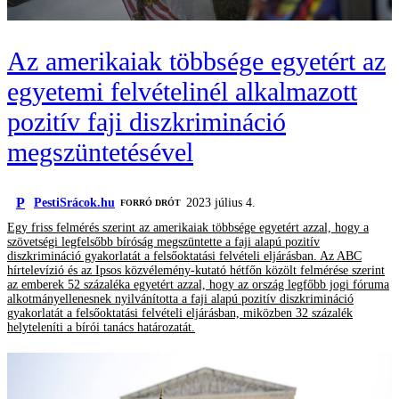
Az amerikaiak többsége egyetért az
egyetemi felvételinél alkalmazott
pozitív faji diszkrimináció
megszüntetésével
P
PestiSrácok.hu
2023 július 4.
FORRÓ DRÓT
Egy friss felmérés szerint az amerikaiak többsége egyetért azzal, hogy a
szövetségi legfelsőbb bíróság megszüntette a faji alapú pozitív
diszkrimináció gyakorlatát a felsőoktatási felvételi eljárásban. Az ABC
hírtelevízió és az Ipsos közvélemény-kutató hétfőn közölt felmérése szerint
az emberek 52 százaléka egyetért azzal, hogy az ország legfőbb jogi fóruma
alkotmányellenesnek nyilvánította a faji alapú pozitív diszkrimináció
gyakorlatát a felsőoktatási felvételi eljárásban, miközben 32 százalék
helyteleníti a bírói tanács határozatát.