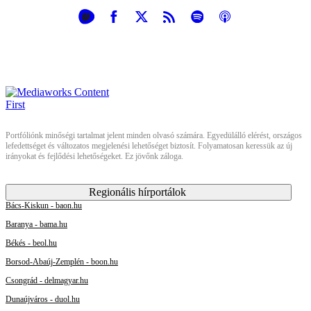
Portfóliónk minőségi tartalmat jelent minden olvasó számára. Egyedülálló elérést, országos
lefedettséget és változatos megjelenési lehetőséget biztosít. Folyamatosan keressük az új
irányokat és fejlődési lehetőségeket. Ez jövőnk záloga.
Regionális hírportálok
Bács-Kiskun - baon.hu
Baranya - bama.hu
Békés - beol.hu
Borsod-Abaúj-Zemplén - boon.hu
Csongrád - delmagyar.hu
Dunaújváros - duol.hu