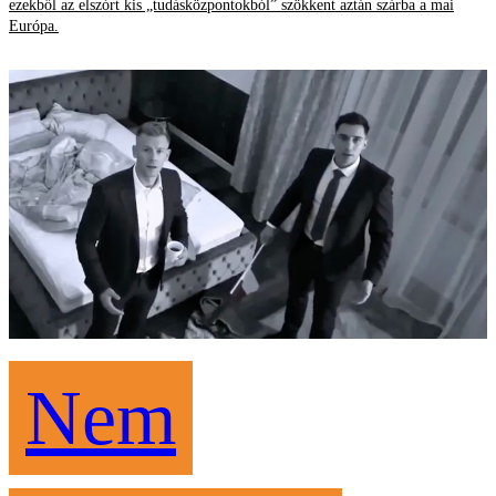
ezekből az elszórt kis „tudásközpontokból” szökkent aztán szárba a mai
Európa.
Nem