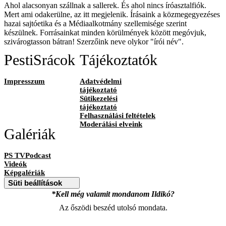
Ahol alacsonyan szállnak a sallerek. És ahol nincs íróasztalfiók.
Mert ami odakerülne, az itt megjelenik. Írásaink a közmegegyezéses
hazai sajtóetika és a Médiaalkotmány szellemisége szerint
készülnek. Forrásainkat minden körülmények között megóvjuk,
szivárogtasson bátran! Szerzőink neve olykor "írói név".
PestiSrácok
Tájékoztatók
Impresszum
Adatvédelmi
tájékoztató
Sütikezelési
tájékoztató
Felhasználási feltételek
Moderálási elveink
Galériák
PS TVPodcast
Videók
Képgalériák
Süti beállítások
*Kell még valamit mondanom Ildikó?
Az őszödi beszéd utolsó mondata.