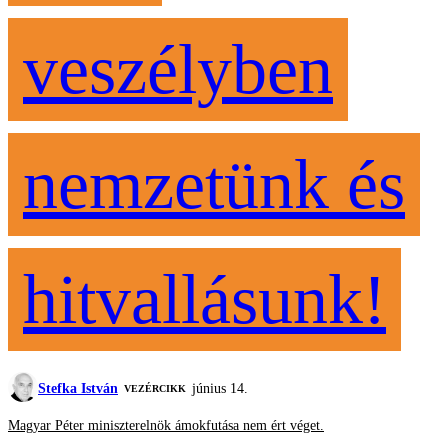
veszélyben
nemzetünk és
hitvallásunk!
Stefka István
június 14.
VEZÉRCIKK
Magyar Péter miniszterelnök ámokfutása nem ért véget.