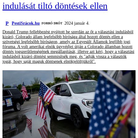
indulását tiltó döntések ellen
P
PestiSrácok.hu
2024 január 4.
FORRÓ DRÓT
Donald Trump fellebbezést nyújtott be szerdán az őt a választási indulásból
kizáró, Colorado állam legfelsőbb bírósága által hozott döntés ellen a
szövetségi legfelsőbb bíróságon, amely az Egyesült Államok legfőbb jogi
fóruma. A volt amerikai elnök ügyvédjei útján a Colorado államban hozott
döntés jogszerűtlenségének megállapítását, illetve azt kéri, hogy a választási
indulásból kizáró döntést semmisítsék meg, és "adják vissza a választók
jogát, hogy saját maguk döntsenek elnökjelöltjükről".