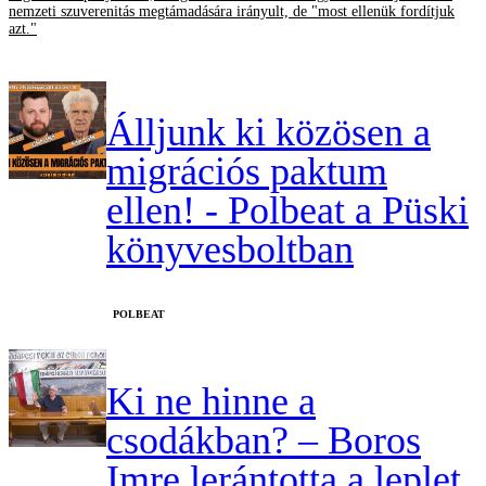
nemzeti szuverenitás megtámadására irányult, de "most ellenük fordítjuk
azt."
Álljunk ki közösen a
migrációs paktum
ellen! - Polbeat a Püski
könyvesboltban
‎POLBEAT
Ki ne hinne a
csodákban? – Boros
Imre lerántotta a leplet