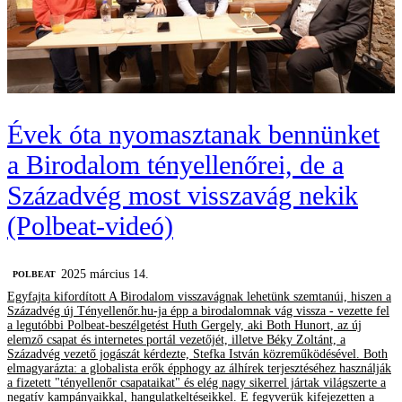
Évek óta nyomasztanak bennünket
a Birodalom tényellenőrei, de a
Századvég most visszavág nekik
(Polbeat-videó)
2025 március 14.
‎POLBEAT
Egyfajta kifordított A Birodalom visszavágnak lehetünk szemtanúi, hiszen a
Századvég új Tényellenőr.hu-ja épp a birodalomnak vág vissza - vezette fel
a legutóbbi Polbeat-beszélgetést Huth Gergely, aki Both Hunort, az új
elemző csapat és internetes portál vezetőjét, illetve Béky Zoltánt, a
Századvég vezető jogászát kérdezte, Stefka István közreműködésével. Both
elmagyarázta: a globalista erők épphogy az álhírek terjesztéséhez használják
a fizetett "tényellenőr csapataikat" és elég nagy sikerrel jártak világszerte a
negatív kampányaikkal, hangulatkeltéseikkel. E fegyverük kifejezetten a