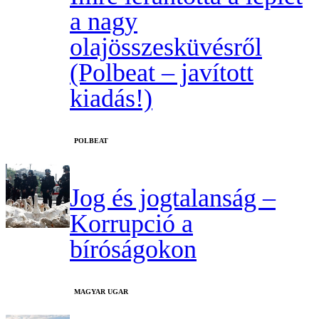
a nagy
olajösszesküvésről
(Polbeat – javított
kiadás!)
‎POLBEAT
Jog és jogtalanság –
Korrupció a
bíróságokon
MAGYAR UGAR