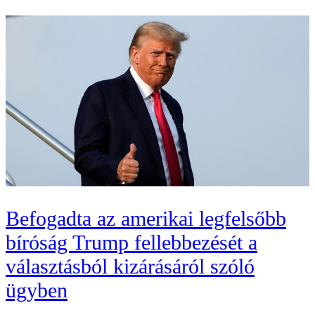
Befogadta az amerikai legfelsőbb
bíróság Trump fellebbezését a
választásból kizárásáról szóló
ügyben