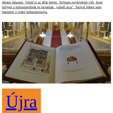
állatot simogat. Végül is az állat bejött. Teljesen egyértelmű volt, hogy
milyen a miniszterelnök és társainak „valódi arca”. Szóval ebben nem
hazudott a videó beharangozója.
Újra