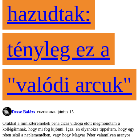
hazudtak:
tényleg ez a
"valódi arcuk"
Dezse Balázs
június 15.
VEZÉRCIKK
Órákkal a miniszterelnökék béna cicás videója előtt megmondtam a
kollégáimnak, hogy mi fog kijönni. Igaz, én olyanokra tippeltem, hogy egy
réten sétál a naplementében, vagy hogy Magyar Péter valamilyen aranyos