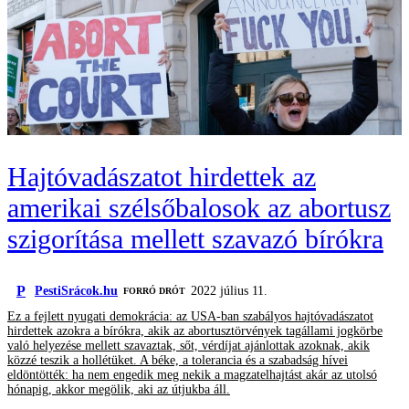
Hajtóvadászatot hirdettek az
amerikai szélsőbalosok az abortusz
szigorítása mellett szavazó bírókra
P
PestiSrácok.hu
2022 július 11.
FORRÓ DRÓT
Ez a fejlett nyugati demokrácia: az USA-ban szabályos hajtóvadászatot
hirdettek azokra a bírókra, akik az abortusztörvények tagállami jogkörbe
való helyezése mellett szavaztak, sőt, vérdíjat ajánlottak azoknak, akik
közzé teszik a hollétüket. A béke, a tolerancia és a szabadság hívei
eldöntötték: ha nem engedik meg nekik a magzatelhajtást akár az utolsó
hónapig, akkor megölik, aki az útjukba áll.