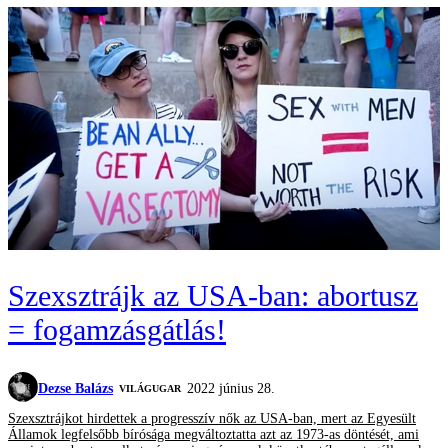
Szexsztrájk az USA-ban: abortusz
= fogamzásgátlás!
Dezse Balázs
2022 június 28.
VILÁGUGAR
Szexsztrájkot hirdettek a progresszív nők az USA-ban, mert az Egyesült
Államok legfelsőbb bírósága megváltoztatta azt az 1973-as döntését, ami