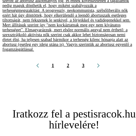
szerint az abortusz alkotmányos jog, és ennek következtében a tagállamok
pedig maguk dönthetik el, hogy miként szabályozzák a
terhességmegszakítást. A progresszív, neokommunista, szélsőliberális nők
ezért hát úgy döntöttek, hogy elkerülendő a leendő abortuszaik esetleges
tiltottságát, nem fekszenek le senkivel, a férjeikkel és vadidegenekkel sem.
Mert állításuk szerint így “nem kockáztatnak meg egy nem kívánatos
terhességet”. Elmagyarázzuk, mert elsőre normális aggyal nem érthető: a
szexsztrájkoló aktivista nők szerint csak akkor lehet biztonságosan nemi
életet élni, ha teljesen szabad bármikor a terhesség kilenc hónapja alatt az
abortusz (esetleg egy ideig utána is). Vagyis szerintük az abortusz egyenlő a
fogamzásgátlással.
1
2
3
Iratkozz fel a pestisracok.hu
hírlevelére!