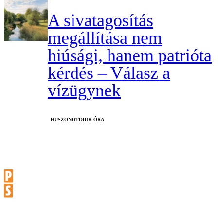
A sivatagosítás
megállítása nem
hiúsági, hanem patrióta
kérdés – Válasz a
vízügynek
HUSZONÖTÖDIK ÓRA