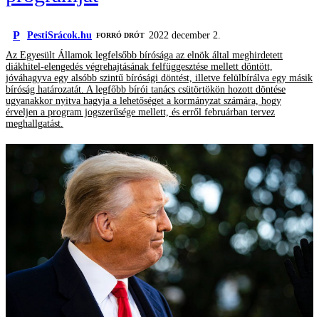
P
PestiSrácok.hu
2022 december 2.
FORRÓ DRÓT
Az Egyesült Államok legfelsőbb bírósága az elnök által meghirdetett
diákhitel-elengedés végrehajtásának felfüggesztése mellett döntött,
jóváhagyva egy alsóbb szintű bírósági döntést, illetve felülbírálva egy másik
bíróság határozatát. A legfőbb bírói tanács csütörtökön hozott döntése
ugyanakkor nyitva hagyja a lehetőséget a kormányzat számára, hogy
érveljen a program jogszerűsége mellett, és erről februárban tervez
meghallgatást.