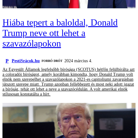
Hiába tepert a baloldal, Donald
Trump neve ott lehet a
szavazólapokon
P
PestiSrácok.hu
2024 március 4.
FORRÓ DRÓT
Az Egyesült Államok legfelsőbb bírósága (SCOTUS) hétfőn felülbírálta azt
a coloradói bíróságot, amely korábban kimondta, hogy Donald Trump volt
elnök nem szerepelhet a szavazólapokon a 2021-es capitoliumi zavargásban
játszott szerepe miatt. Trump azonban fellebbezett és most neki adott igazat
a bíróság, tehát ott lehet a neve a szavazócédulán. A volt amerikai elnök
stílusosan konstatálta a hírt.