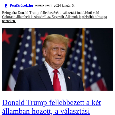
P
PestiSrácok.hu
2024 január 6.
FORRÓ DRÓT
Befogadta Donald Trump fellebbezését a választási indulásból való
Colorado állambeli kizárásáról az Egyesült Államok legfelsőbb bírósága
pénteken.
Donald Trump fellebbezett a két
államban hozott, a választási