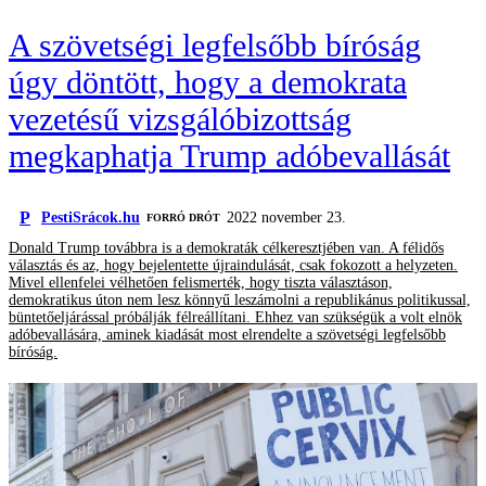
A szövetségi legfelsőbb bíróság
úgy döntött, hogy a demokrata
vezetésű vizsgálóbizottság
megkaphatja Trump adóbevallását
P
PestiSrácok.hu
2022 november 23.
FORRÓ DRÓT
Donald Trump továbbra is a demokraták célkeresztjében van. A félidős
választás és az, hogy bejelentette újraindulását, csak fokozott a helyzeten.
Mivel ellenfelei vélhetően felismerték, hogy tiszta választáson,
demokratikus úton nem lesz könnyű leszámolni a republikánus politikussal,
büntetőeljárással próbálják félreállítani. Ehhez van szükségük a volt elnök
adóbevallására, aminek kiadását most elrendelte a szövetségi legfelsőbb
bíróság.