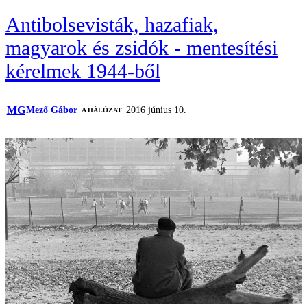
Antibolsevisták, hazafiak,
magyarok és zsidók - mentesítési
kérelmek 1944-ből
MG
Mező Gábor
2016 június 10.
A HÁLÓZAT