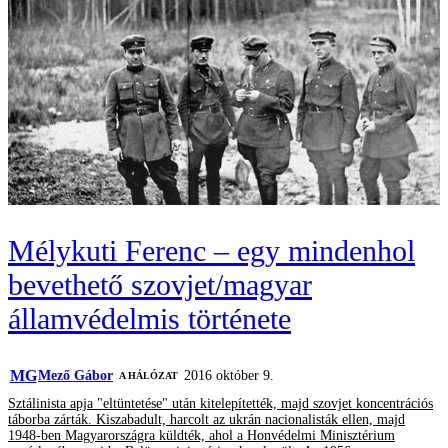
Mélykuti Ferenc – egy mindenhol
bevethető szovjet/magyar
államvédelmis története
MG
Mező Gábor
2016 október 9.
A HÁLÓZAT
Sztálinista apja "eltüntetése" után kitelepítették, majd szovjet koncentrációs
táborba zárták. Kiszabadult, harcolt az ukrán nacionalisták ellen, majd
1948-ben Magyarországra küldték, ahol a Honvédelmi Minisztérium