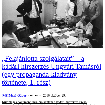
„Felajánlotta szolgálatait” – a
kádári hírszerzés Ungvári Tamásról
(egy propaganda-kiadvány
története, 1. rész)
MG
Mező Gábor
2016 október 29.
A HÁLÓZAT
Különleges dokumentumra bukkantam a kádári hírszerzés Press-