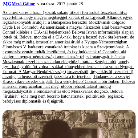
MG
Mező Gábor
2017 január 28.
A HÁLÓZAT
Az amerikai és a hazai (köztük sokáig titkos) forrásokat összehasonlítva
egyértelmű, hogy magyar segítséggel kapták el az Egyesült Államok egyik
legkártékonyabb árulóját, a Budapesten keresztül Moszkvának dolgozó
Clyde Lee Conradot. Az amerikaiak a magyar hírszerzés által beszervezett
Conrad kilétére a CIA-nál bejelentkező Belovai István információja alapján
jöttek rá. Belovai mondta el a CIA-nak, hogy a hosszú évek óta keresett, de
akkor még mindig ismeretlen amerikai áruló a Nyugat-Németországban
állomásozó V. hadtestre vonatkozó iratokat is kiadta a Szovjetuniónak. A
nyomozást ezután tudták leszűkíteni, és így bukkantak rá Conradra, aki
addigra a nyugat-németországi atomaknazár teljes iratanyagát is átadta
Moszkvának, ezzel behozhatatlan előnyhöz juttatta a Szovjetuniót, amely
így - ha úgy döntött volna - sokkal könnyebben lerohanhatta volna Nyugat-
Európát. A Magyar Népköztársaság (hírszerzőstül, ügynököstül, vezetőstül)
a szolga, a beosztott szerepét játszotta a történetben, Budapesten a szovjet
Krasznyikov ezredes dirigált. És a végkifejlet? Conrad a börtönben, Belovai
amerikai emigrációban halt meg, utóbbi rehabilitálását mindig
megakadályozták a rendszerváltás előtt Moszkvának dolgozó, Belovai
"árulását" soha meg nem bocsátó katonatisztek, politikusok, jogászok,
befolyásos diplomaták és újságírók.