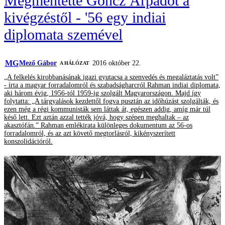
Megmentette Göncz Árpádot a
kivégzéstől - '56 egy indiai
diplomata szemével
MG
Mező Gábor
2016 október 22.
A HÁLÓZAT
„A felkelés kirobbanásának igazi gyutacsa a szenvedés és megaláztatás volt”
- írta a magyar forradalomról és szabadságharcról Rahman indiai diplomata,
aki három évig, 1956-tól 1959-ig szolgált Magyarországon. Majd így
folytatta: „A tárgyalások kezdettől fogva pusztán az időhúzást szolgálták, és
ezen még a régi kommunisták sem láttak át, egészen addig, amíg már túl
késő lett. Ezt aztán azzal tették jóvá, hogy szépen meghaltak – az
akasztófán.” Rahman emlékirata különleges dokumentum az 56-os
forradalomról, és az azt követő megtorlásról, kikényszerített
konszolidációról.