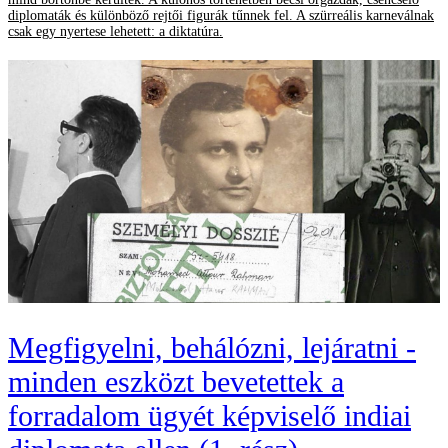
diplomaták és különböző rejtői figurák tűnnek fel. A szürreális karneválnak
csak egy nyertese lehetett: a diktatúra.
Megfigyelni, behálózni, lejáratni -
minden eszközt bevetettek a
forradalom ügyét képviselő indiai