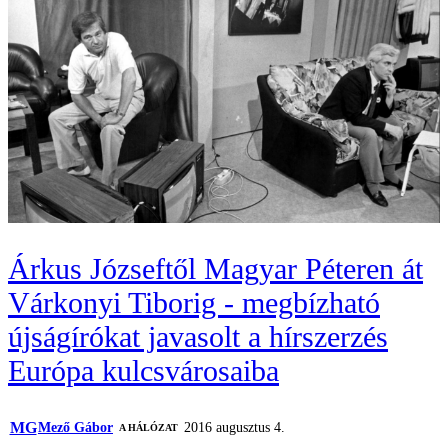
Árkus Józseftől Magyar Péteren át
Várkonyi Tiborig - megbízható
újságírókat javasolt a hírszerzés
Európa kulcsvárosaiba
MG
Mező Gábor
2016 augusztus 4.
A HÁLÓZAT