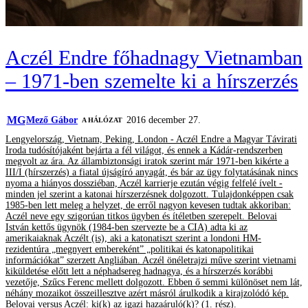
Aczél Endre főhadnagy Vietnamban
– 1971-ben szemelte ki a hírszerzés
MG
Mező Gábor
2016 december 27.
A HÁLÓZAT
Lengyelország, Vietnam, Peking, London - Aczél Endre a Magyar Távirati
Iroda tudósítójaként bejárta a fél világot, és ennek a Kádár-rendszerben
megvolt az ára. Az állambiztonsági iratok szerint már 1971-ben kikérte a
III/I (hírszerzés) a fiatal újságíró anyagát, és bár az ügy folytatásának nincs
nyoma a hiányos dossziéban, Aczél karrierje ezután végig felfelé ívelt -
minden jel szerint a katonai hírszerzésnek dolgozott. Tulajdonképpen csak
1985-ben lett meleg a helyzet, de erről nagyon kevesen tudtak akkoriban:
Aczél neve egy szigorúan titkos ügyben és ítéletben szerepelt. Belovai
István kettős ügynök (1984-ben szervezte be a CIA) adta ki az
amerikaiaknak Aczélt (is), aki a katonatiszt szerint a londoni HM-
rezidentúra „megnyert embereként” „politikai és katonapolitikai
információkat” szerzett Angliában. Aczél önéletrajzi műve szerint vietnami
kiküldetése előtt lett a néphadsereg hadnagya, és a hírszerzés korábbi
vezetője, Szűcs Ferenc mellett dolgozott. Ebben ő semmi különöset nem lát,
néhány mozaikot összeillesztve azért másról árulkodik a kirajzolódó kép.
Belovai versus Aczél: ki(k) az igazi hazaáruló(k)? (1. rész).