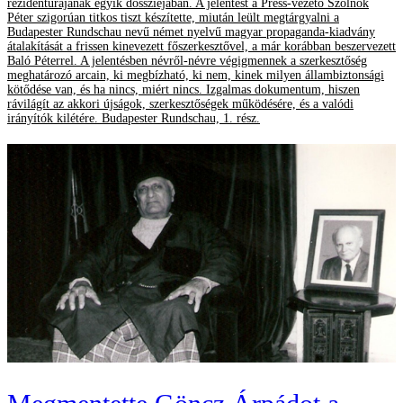
rezidentúrájának egyik dossziéjában. A jelentést a Press-vezető Szolnok
Péter szigorúan titkos tiszt készítette, miután leült megtárgyalni a
Budapester Rundschau nevű német nyelvű magyar propaganda-kiadvány
átalakítását a frissen kinevezett főszerkesztővel, a már korábban beszervezett
Baló Péterrel. A jelentésben névről-névre végigmennek a szerkesztőség
meghatározó arcain, ki megbízható, ki nem, kinek milyen állambiztonsági
kötődése van, és ha nincs, miért nincs. Izgalmas dokumentum, hiszen
rávilágít az akkori újságok, szerkesztőségek működésére, és a valódi
irányítók kilétére. Budapester Rundschau, 1. rész.