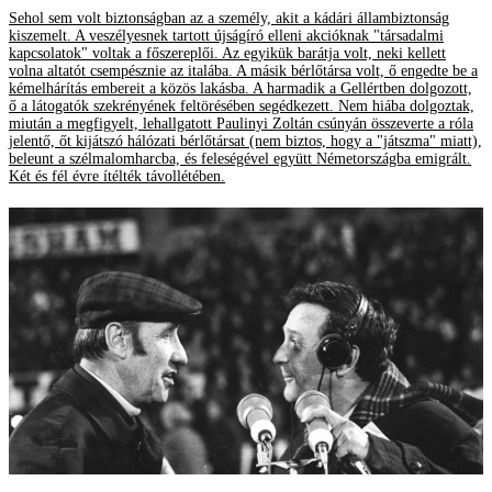
Sehol sem volt biztonságban az a személy, akit a kádári állambiztonság
kiszemelt. A veszélyesnek tartott újságíró elleni akcióknak "társadalmi
kapcsolatok" voltak a főszereplői. Az egyikük barátja volt, neki kellett
volna altatót csempésznie az italába. A másik bérlőtársa volt, ő engedte be a
kémelhárítás embereit a közös lakásba. A harmadik a Gellértben dolgozott,
ő a látogatók szekrényének feltörésében segédkezett. Nem hiába dolgoztak,
miután a megfigyelt, lehallgatott Paulinyi Zoltán csúnyán összeverte a róla
jelentő, őt kijátszó hálózati bérlőtársat (nem biztos, hogy a "játszma" miatt),
beleunt a szélmalomharcba, és feleségével együtt Németországba emigrált.
Két és fél évre ítélték távollétében.