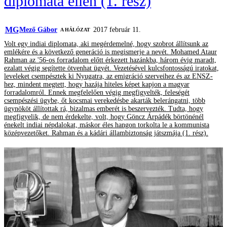
diplomata ellen (1. rész)
MG
Mező Gábor
2017 február 11.
A HÁLÓZAT
Volt egy indiai diplomata, aki megérdemelné, hogy szobrot állítsunk az
emlékére és a következő generáció is megismerje a nevét. Mohamed Ataur
Rahman az '56-os forradalom előtt érkezett hazánkba, három évig maradt,
ezalatt végig segítette ötvenhat ügyét. Vezetésével kulcsfontosságú iratokat,
leveleket csempésztek ki Nyugatra, az emigráció szerveihez és az ENSZ-
hez, mindent megtett, hogy hazája hiteles képet kapjon a magyar
forradalomról. Ennek megfelelően végig megfigyelték, feleségét
csempészési ügybe, őt kocsmai verekedésbe akarták belerángatni, több
ügynököt állítottak rá, bizalmas emberét is beszervezték. Tudta, hogy
megfigyelik, de nem érdekelte, volt, hogy Göncz Árpádék börtönénél
énekelt indiai népdalokat, máskor éles hangon torkolta le a kommunista
középvezetőket. Rahman és a kádári állambiztonság játszmája (1. rész).