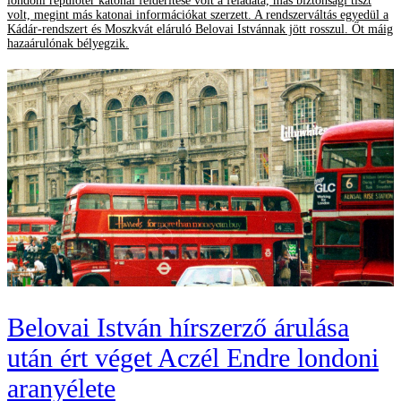
londoni repülőtér katonai felderítése volt a feladata, más biztonsági tiszt
volt, megint más katonai információkat szerzett. A rendszerváltás egyedül a
Kádár-rendszert és Moszkvát eláruló Belovai Istvánnak jött rosszul. Őt máig
hazaárulónak bélyegzik.
Belovai István hírszerző árulása
után ért véget Aczél Endre londoni
aranyélete