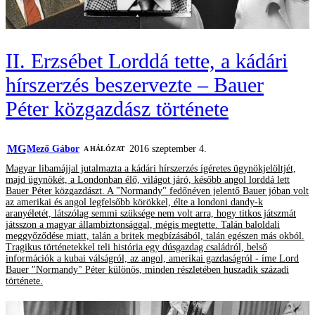
II. Erzsébet Lorddá tette, a kádári
hírszerzés beszervezte – Bauer
Péter közgazdász története
MG
Mező Gábor
2016 szeptember 4.
A HÁLÓZAT
Magyar libamájjal jutalmazta a kádári hírszerzés ígéretes ügynökjelöltjét,
majd ügynökét, a Londonban élő, világot járó, később angol lorddá lett
Bauer Péter közgazdászt. A "Normandy" fedőnéven jelentő Bauer jóban volt
az amerikai és angol legfelsőbb körökkel, élte a londoni dandy-k
aranyéletét, látszólag semmi szüksége nem volt arra, hogy titkos játszmát
játsszon a magyar állambiztonsággal, mégis megtette. Talán baloldali
meggyőződése miatt, talán a britek megbízásából, talán egészen más okból.
Tragikus történetekkel teli história egy dúsgazdag családról, belső
információk a kubai válságról, az angol, amerikai gazdaságról - íme Lord
Bauer "Normandy" Péter különös, minden részletében huszadik századi
története.