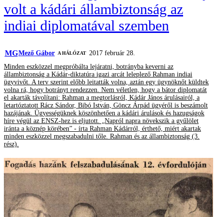
volt a kádári állambiztonság az
indiai diplomatával szemben
MG
Mező Gábor
2017 február 28.
A HÁLÓZAT
Minden eszközzel megpróbálta lejáratni, botrányba keverni az
állambiztonság a Kádár-diktatúra igazi arcát leleplező Rahman indiai
ügyvivőt. A terv szerint előbb leitatták volna, aztán egy ügynöknőt küldtek
volna rá, hogy botrányt rendezzen. Nem véletlen, hogy a bátor diplomatát
el akarták távolítani: Rahman a megtorlásról, Kádár János árulásairól, a
letartóztatott Rácz Sándor, Bibó István, Göncz Árpád ügyéről is beszámolt
hazájának. Ügyességüknek köszönhetően a kádári árulások és hazugságok
híre végül az ENSZ-hez is eljutott. „Napról napra növekszik a gyűlölet
iránta a köznép körében” - írta Rahman Kádárról, érthető, miért akartak
minden eszközzel megszabadulni tőle. Rahman és az állambiztonság (3.
rész).