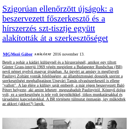
Szigorúan ellenőrzött újságok: a
beszervezett főszerkesztő és a
hírszerzés szt-tisztje együtt
alakították át a szerkesztőséget
MG
Mező Gábor
2016 november 13.
A HÁLÓZAT
Betelt a pohár a kádári külügynél és a hírszerzésnél, amikor egy tiltott
Günter Grass-interjú 1969 végén megjelent a Budapester Rundschau (BR)
nevű német nyelvű magyar újságban. Az ügyért az amúgy is megfigyelt
Paulinyi Zoltánt vonták felelősségre, az állambiztonsági dossziék szerint a
szerkesztőségi meghallgatáson Ungvári Tamás olvasószerkesztő is ellene
"vallott". A lap élére a külügy saját emberét, a már régen beszervezett Baló
Pétert helyezte, aki amint lehetett, megszabadult Paulinyitól. Könnyű dolga
volt, ez a szerkesztőség is tele volt ügynökökkel, titkos munkatársakkal és
társadalmi kapcsolatokkal. A BR története túlmutat önmagán, így működtek
az akkori (akkori?) lapok.