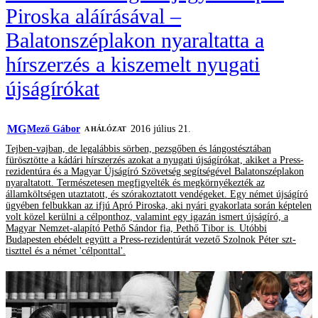
Piroska aláírásával –
Balatonszéplakon nyaraltatta a
hírszerzés a kiszemelt nyugati
újságírókat
MG
Mező Gábor
2016 július 21.
A HÁLÓZAT
Tejben-vajban, de legalábbis sörben, pezsgőben és lángostésztában
fürösztötte a kádári hírszerzés azokat a nyugati újságírókat, akiket a Press-
rezidentúra és a Magyar Újságíró Szövetség segítségével Balatonszéplakon
nyaraltatott. Természetesen megfigyelték és megkörnyékezték az
államköltségen utaztatott, és szórakoztatott vendégeket. Egy német újságíró
ügyében felbukkan az ifjú Apró Piroska, aki nyári gyakorlata során képtelen
volt közel kerülni a célponthoz, valamint egy igazán ismert újságíró, a
Magyar Nemzet-alapító Pethő Sándor fia, Pethő Tibor is. Utóbbi
Budapesten ebédelt együtt a Press-rezidentúrát vezető Szolnok Péter szt-
tiszttel és a német 'célponttal'.