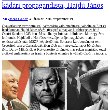
kádári propagandista, Hajdú János
MG
Mező Gábor
2016 szeptember 19.
A HÁLÓZAT
Gyakorlatilag terrorizmussal, vérontásra való buzdítással vádolta az Élet és
Irodalomban Hajdú János tévés, újságíró a magyar kisebbségeket féltő
Csoóri Sándort 1983-ban. Most elhunyt írónkat, költőnket akkor egy évre
letiltották, Hajdúból a Hét főszerkesztője, svájci nagykövet, majd a
rendszerváltás után MSZP-képviselő lett. Sohasem kért bocsánatot sem
Csoóritól, sem a Csehszlovákiában több mint négyszáz napot börtönben
töltő Duray Miklóstól. A Kutyaszorító történetét már sokan megírták, ezzel
a cikkel emlékezünk az írását a büntetés ellenére is vállaló Csoóri Sándorra.