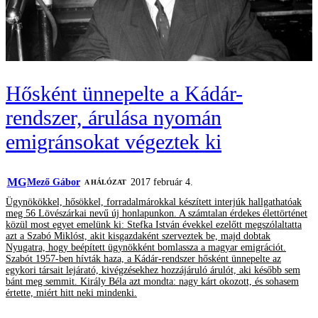
Hősként ünnepelte a Kádár-
rendszer, árulása nyomán
emigránsokat végeztek ki
MG
Mező Gábor
2017 február 4.
A HÁLÓZAT
Ügynökökkel, hősökkel, forradalmárokkal készített interjúk hallgathatóak
meg 56 Lövészárkai nevű új honlapunkon. A számtalan érdekes élettörténet
közül most egyet emelünk ki: Stefka István évekkel ezelőtt megszólaltatta
azt a Szabó Miklóst, akit kisgazdaként szerveztek be, majd dobtak
Nyugatra, hogy beépített ügynökként bomlassza a magyar emigrációt.
Szabót 1957-ben hívták haza, a Kádár-rendszer hősként ünnepelte az
egykori társait lejárató, kivégzésekhez hozzájáruló árulót, aki később sem
bánt meg semmit. Király Béla azt mondta: nagy kárt okozott, és sohasem
értette, miért hitt neki mindenki.