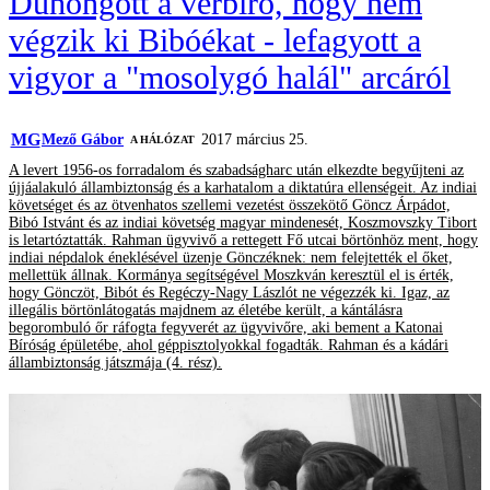
Dühöngött a vérbíró, hogy nem
végzik ki Bibóékat - lefagyott a
vigyor a "mosolygó halál" arcáról
MG
Mező Gábor
2017 március 25.
A HÁLÓZAT
A levert 1956-os forradalom és szabadságharc után elkezdte begyűjteni az
újjáalakuló állambiztonság és a karhatalom a diktatúra ellenségeit. Az indiai
követséget és az ötvenhatos szellemi vezetést összekötő Göncz Árpádot,
Bibó Istvánt és az indiai követség magyar mindenesét, Koszmovszky Tibort
is letartóztatták. Rahman ügyvivő a rettegett Fő utcai börtönhöz ment, hogy
indiai népdalok éneklésével üzenje Gönczéknek: nem felejtették el őket,
mellettük állnak. Kormánya segítségével Moszkván keresztül el is érték,
hogy Gönczöt, Bibót és Regéczy-Nagy Lászlót ne végezzék ki. Igaz, az
illegális börtönlátogatás majdnem az életébe került, a kántálásra
begorombuló őr ráfogta fegyverét az ügyvivőre, aki bement a Katonai
Bíróság épületébe, ahol géppisztolyokkal fogadták. Rahman és a kádári
állambiztonság játszmája (4. rész).