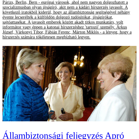
Párizs, Berlin, Bern - európai városok, ahol nem nagyon dolgozhatott a
szocializmusban olyan újságíró, akit nem a kádári hírszerzés javasolt. A
következő iratokból kiderül, hogy az állambiztonság segítségével néhány
évente lecserélték a külföldön dolgozó tudósítókat, újságírókat,
sajtóattasékat. A javasolt emberek között akadt titkos munkatárs, volt
informátor vagy éppen a katonai hírszerzéshez 'tartozó' személy. Árkus
József, Várkonyi Tibor, Fábián Ferenc, Márton Miklós - a lényeg, hogy a
hírszerzés számára tökéletesen megbízható legyen.
Állambiztonsági feljegyzés Apró