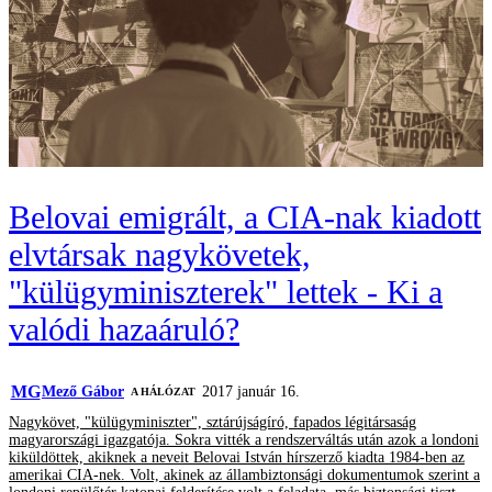
Belovai emigrált, a CIA-nak kiadott
elvtársak nagykövetek,
"külügyminiszterek" lettek - Ki a
valódi hazaáruló?
MG
Mező Gábor
2017 január 16.
A HÁLÓZAT
Nagykövet, "külügyminiszter", sztárújságíró, fapados légitársaság
magyarországi igazgatója. Sokra vitték a rendszerváltás után azok a londoni
kiküldöttek, akiknek a neveit Belovai István hírszerző kiadta 1984-ben az
amerikai CIA-nek. Volt, akinek az állambiztonsági dokumentumok szerint a