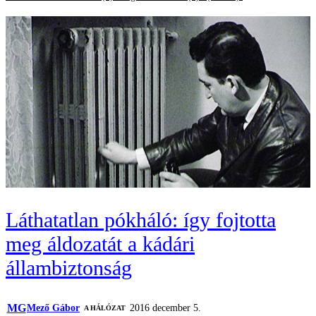
Láthatatlan pókháló: így fojtotta
meg áldozatát a kádári
állambiztonság
MG
Mező Gábor
2016 december 5.
A HÁLÓZAT