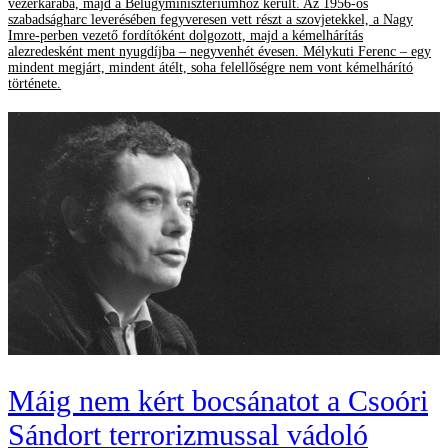
vezérkarába, majd a Belügyminisztériumhoz került. Az 1956-os
szabadságharc leverésében fegyveresen vett részt a szovjetekkel, a Nagy
Imre-perben vezető fordítóként dolgozott, majd a kémelhárítás
alezredesként ment nyugdíjba – negyvenhét évesen. Mélykuti Ferenc – egy
mindent megjárt, mindent átélt, soha felellőségre nem vont kémelhárító
története.
Máig nem kért bocsánatot a Csoóri
Sándort terrorizmussal vádoló