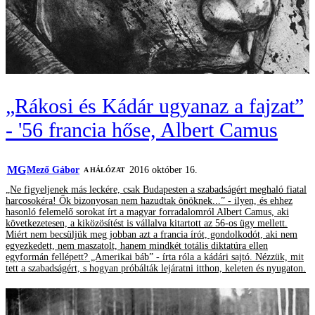
„Rákosi és Kádár ugyanaz a fajzat”
- '56 francia hőse, Albert Camus
MG
Mező Gábor
2016 október 16.
A HÁLÓZAT
„Ne figyeljenek más leckére, csak Budapesten a szabadságért meghaló fiatal
harcosokéra! Ők bizonyosan nem hazudtak önöknek...” - ilyen, és ehhez
hasonló felemelő sorokat írt a magyar forradalomról Albert Camus, aki
következetesen, a kiközösítést is vállalva kitartott az 56-os ügy mellett.
Miért nem becsüljük meg jobban azt a francia írót, gondolkodót, aki nem
egyezkedett, nem maszatolt, hanem mindkét totális diktatúra ellen
egyformán fellépett? „Amerikai báb” - írta róla a kádári sajtó. Nézzük, mit
tett a szabadságért, s hogyan próbálták lejáratni itthon, keleten és nyugaton.