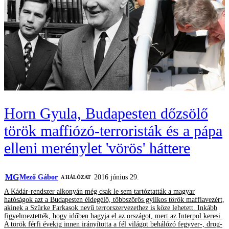
Horn Gyula, Budapesten dőzsölő
török maffiózó-terroristák és a pápa
elleni merénylet 'vörös' háttere
MG
Mező Gábor
2016 június 29.
A HÁLÓZAT
A Kádár-rendszer alkonyán még csak le sem tartóztatták a magyar
hatóságok azt a Budapesten éldegélő, többszörös gyilkos török maffiavezért,
akinek a Szürke Farkasok nevű terrorszervezethez is köze lehetett. Inkább
figyelmeztették, hogy időben hagyja el az országot, mert az Interpol keresi.
A török férfi évekig innen irányította a fél világot behálózó fegyver-, drog-