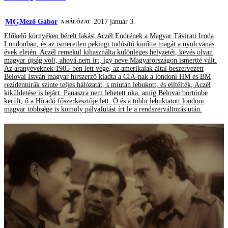
MG
Mező Gábor
2017 január 3.
A HÁLÓZAT
Előkelő környéken bérelt lakást Aczél Endrének a Magyar Távirati Iroda
Londonban, és az ismeretlen pekingi tudósító kinőtte magát a nyolcvanas
évek elején. Aczél remekül kihasználta különleges helyzetét, kevés olyan
magyar újság volt, ahová nem írt, így neve Magyarországon ismertté vált.
Az aranyéveknek 1985-ben lett vége, az amerikaiak által beszervezett
Belovai István magyar hírszerző kiadta a CIA-nak a londoni HM és BM
rezidentúrák szinte teljes hálózatát, s miután lebukott, és elítélték, Aczél
kiküldetése is lejárt. Panaszra nem lehetett oka, amíg Belovai börtönbe
került, ő a Híradó főszerkesztője lett. Ő és a többi lebuktatott londoni
magyar többsége is komoly pályafutást írt le a rendszerváltozás után.