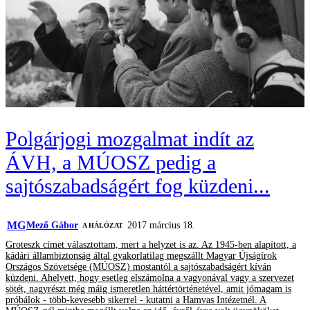
Polgárjogi mozgalmat indít az
ÁVH, a MÚOSZ pedig a
sajtószabadságért fog küzdeni...
MG
Mező Gábor
2017 március 18.
A HÁLÓZAT
Groteszk címet választottam, mert a helyzet is az. Az 1945-ben alapított, a
kádári állambiztonság által gyakorlatilag megszállt Magyar Újságírok
Országos Szövetsége (MÚOSZ) mostantól a sajtószabadságért kíván
küzdeni. Ahelyett, hogy esetleg elszámolna a vagyonával vagy a szervezet
sötét, nagyrészt még máig ismeretlen háttértörténetével, amit jómagam is
próbálok - több-kevesebb sikerrel - kutatni a Hamvas Intézetnél. A