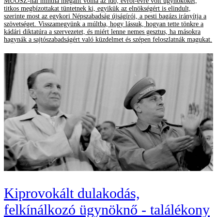
MÚOSZ-nál mintha megállt volna az idő, évről-évre volt ügynököket,
titkos megbízottakat tüntetnek ki, egyikük az elnökségért is elindult,
szerinte most az egykori Népszabadság újságírói, a pesti bagázs irányítja a
szövetséget. Visszamegyünk a múltba, hogy lássuk, hogyan tette tönkre a
kádári diktatúra a szervezetet, és miért lenne nemes gesztus, ha másokra
hagynák a sajtószabadságért való küzdelmet és szépen feloszlatnák magukat.
Kiprovokált dulakodás,
felkínálkozó ügynöknő - találékony