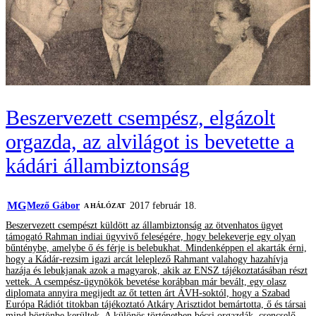
Beszervezett csempész, elgázolt
orgazda, az alvilágot is bevetette a
kádári állambiztonság
MG
Mező Gábor
2017 február 18.
A HÁLÓZAT
Beszervezett csempészt küldött az állambiztonság az ötvenhatos ügyet
támogató Rahman indiai ügyvivő feleségére, hogy belekeverje egy olyan
bűnténybe, amelybe ő és férje is belebukhat. Mindenképpen el akarták érni,
hogy a Kádár-rezsim igazi arcát leleplező Rahmant valahogy hazahívja
hazája és lebukjanak azok a magyarok, akik az ENSZ tájékoztatásában részt
vettek. A csempész-ügynökök bevetése korábban már bevált, egy olasz
diplomata annyira megijedt az őt tetten árt ÁVH-soktól, hogy a Szabad
Európa Rádiót titokban tájékoztató Atkáry Arisztidot bemártotta, ő és társai
mind börtönbe kerültek. A különös történetben bécsi orgazdák, csencselő