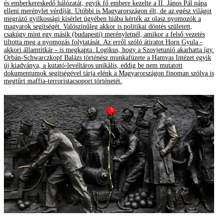
és emberkereskedő hálózatát, egyik fő embere kezelte a II. János Pál pápa
elleni merénylet vérdíját. Utóbbi is Magyarországon élt, de az egész világot
megrázó gyilkossági kísérlet ügyében hiába kérték az olasz nyomozók a
magyarok segítségét. Valószínűleg akkor is politikai döntés született,
csakúgy mint egy másik (budapesti) merényletnél, amikor a felső vezetés
tiltotta meg a nyomozás folytatását. Az erről szóló átiratot Horn Gyula -
akkori államtitkár - is megkapta. Logikus, hogy a Szovjetunió akarhatta így.
Orbán-Schwarczkopf Balázs történész munkafüzete a Hamvas Intézet egyik
új kiadványa, a kutató-levéltáros unikális, eddig be nem mutatott
dokumentumok segítségével tárja elénk a Magyarországon finoman szólva is
megtűrt maffia-terroristacsoport történetét.