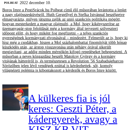
2022 december 10.
‎POLBEAT
Boros Imre a PestiSrácok.hu Polbeat című élő műsorában lerántotta a leplet
a nagy olajösszesküvésről. Huth Gergellyel és Stefka Istvánnal beszélgetve
elmagyarázta, milyen játszma zajlik az unió szankciós politikája mögött,
hogyan mesterkedett a magyar olajmulti, a Mol, hogy kikényszerítse az
üzemanyagár-stop feloldását még a kormány által tervezett szilveszteri
időpont előtt, és hogy miként fog megfizetni – a teljes szankciós
nyereségének kormányzati elvonásával – mindezért. Felmerült az is, hogy ki
hisz még a csodákban, hiszen a Mol százhalombattai finomítóját több hónap
küszködés után, az árstop visszavonása után néhány órával sikerült
megjavítani, az addig minden mérnökön kifogó repedéseket behegeszteni. A
műsorban a neves közgazdász beszélt Matolcsy György és a kormány
vitájának hátteréről is, és természetesen a Revolution '56 Szabadságharcos
Sörözőben jelen lévő vendégek ezúttal is kérdezhettek, sőt, komoly
világnézeti polémia is kibontakozott a kérdezők és Boros Imre között.
A külkeres fia is jól
keres: Geszti Péter, a
kádergyerek, avagy a
KISZ KB VIT-