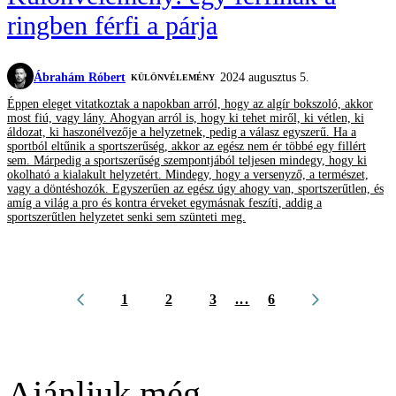
ringben férfi a párja
Ábrahám Róbert
2024 augusztus 5.
KÜLÖNVÉLEMÉNY
Éppen eleget vitatkoztak a napokban arról, hogy az algír bokszoló, akkor
most fiú, vagy lány. Ahogyan arról is, hogy ki tehet miről, ki vétlen, ki
áldozat, ki haszonélvezője a helyzetnek, pedig a válasz egyszerű. Ha a
sportból eltűnik a sportszerűség, akkor az egész nem ér többé egy fillért
sem. Márpedig a sportszerűség szempontjából teljesen mindegy, hogy ki
okolható a kialakult helyzetért. Mindegy, hogy a versenyző, a természet,
vagy a döntéshozók. Egyszerűen az egész úgy ahogy van, sportszerűtlen, és
amíg a világ a pro és kontra érveket egymásnak feszíti, addig a
sportszerűtlen helyzetet senki sem szünteti meg.
1
2
3
...
6
Ajánljuk még