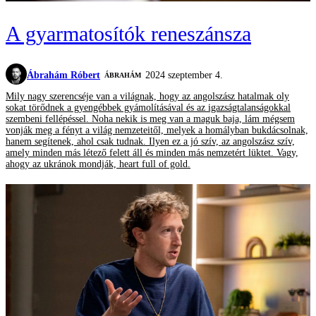
A gyarmatosítók reneszánsza
Ábrahám Róbert
2024 szeptember 4.
ÁBRAHÁM
Mily nagy szerencséje van a világnak, hogy az angolszász hatalmak oly
sokat törődnek a gyengébbek gyámolításával és az igazságtalanságokkal
szembeni fellépéssel. Noha nekik is meg van a maguk baja, lám mégsem
vonják meg a fényt a világ nemzeteitől, melyek a homályban bukdácsolnak,
hanem segítenek, ahol csak tudnak. Ilyen ez a jó szív, az angolszász szív,
amely minden más létező felett áll és minden más nemzetért lüktet. Vagy,
ahogy az ukránok mondják, heart full of gold.