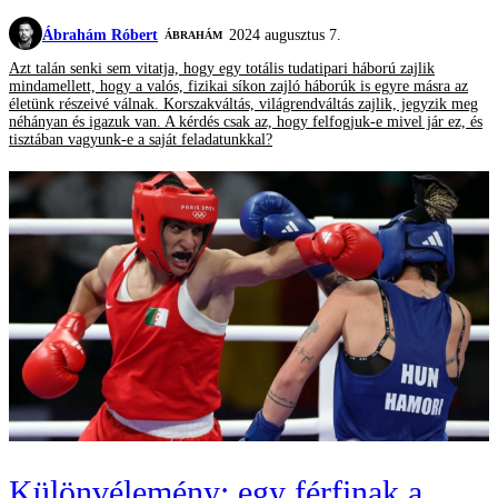
Ábrahám Róbert
2024 augusztus 7.
ÁBRAHÁM
Azt talán senki sem vitatja, hogy egy totális tudatipari háború zajlik
mindamellett, hogy a valós, fizikai síkon zajló háborúk is egyre másra az
életünk részeivé válnak. Korszakváltás, világrendváltás zajlik, jegyzik meg
néhányan és igazuk van. A kérdés csak az, hogy felfogjuk-e mivel jár ez, és
tisztában vagyunk-e a saját feladatunkkal?
Különvélemény: egy férfinak a