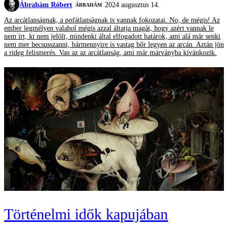
Ábrahám Róbert
2024 augusztus 14.
ÁBRAHÁM
Az arcátlanságnak, a pofátlanságnak is vannak fokozatai. No, de mégis! Az
ember legmélyen valahol mégis azzal áltatja magát, hogy azért vannak le
nem írt, ki nem jelölt, mindenki által elfogadott határok, ami alá már senki
nem mer becsusszanni, bármennyire is vastag bőr legyen az arcán. Aztán jön
a rideg felismerés. Van az az arcátlanság, ami már márványba kívánkozik.
Történelmi idők kapujában