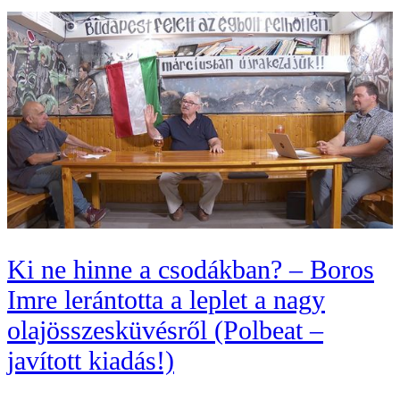
Ki ne hinne a csodákban? – Boros
Imre lerántotta a leplet a nagy
olajösszesküvésről (Polbeat –
javított kiadás!)