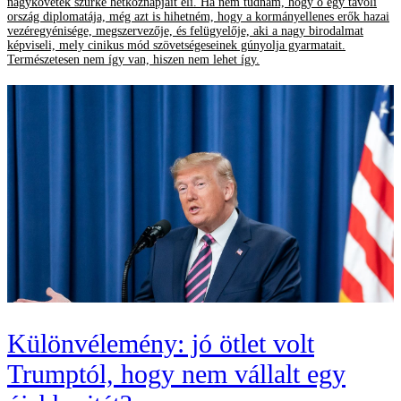
nagykövetek szürke hétköznapjait éli. Ha nem tudnám, hogy ő egy távoli
ország diplomatája, még azt is hihetném, hogy a kormányellenes erők hazai
vezéregyénisége, megszervezője, és felügyelője, aki a nagy birodalmat
képviseli, mely cinikus mód szövetségeseinek gúnyolja gyarmatait.
Természetesen nem így van, hiszen nem lehet így.
Különvélemény: jó ötlet volt
Trumptól, hogy nem vállalt egy