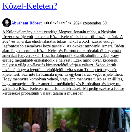
Közel-Keleten?
Ábrahám Róbert
2024 szeptember 30.
KÜLÖNVÉLEMÉNY
A Különvélemény e heti vendége Megyeri Jonatán rabbi, a Neokohn
főszerkesztője volt, akivel a Közel-Keletről és Izraelről beszélgettünk. A
2024-es amerikai elnökválasztás túlzás nélkül a XXI. század eddigi
legfontosabb eseményei közé tartozik. Az okokat mindenki ismeri. Biden
alatt lángba borult a Közel-Kelet, és Európában európaiak ölik egymást
amerikai fegyverekkel. Lesz fordulópont? Stabilizálódik a világ, vagy
esetleg méginkább eszkalálódik a helyzet? Ezek mind olyan kérdések,
melyre a világ a választás kimenetelétől várja a választ. Szóba került
továbbá, hogy a legutóbbi elnökjelölti vita során Trump tett egy erős
kijelentést. Szerinte ha Kamala nyer, az egyben Izrael végét is jelentheti.
Hogy mennyire komolyan vehető, vagy épp mennyire túlzó ez az állítás,
hogy mennyire erős az amerikai médiabefolyás Európában, és hogy mi
várható a Közel-Keleten, mind fontos kérdések. Mi pedig ezekre a fontos
kérdésekre próbáltunk választ találni a műsorban.