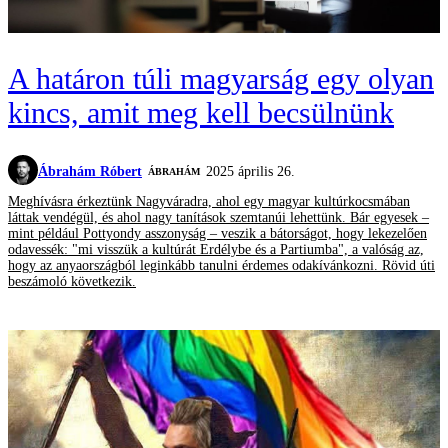
A határon túli magyarság egy olyan
kincs, amit meg kell becsülnünk
Ábrahám Róbert
2025 április 26.
ÁBRAHÁM
Meghívásra érkeztünk Nagyváradra, ahol egy magyar kultúrkocsmában
láttak vendégül, és ahol nagy tanítások szemtanúi lehettünk. Bár egyesek –
mint például Pottyondy asszonyság – veszik a bátorságot, hogy lekezelően
odavessék: "mi visszük a kultúrát Erdélybe és a Partiumba", a valóság az,
hogy az anyaországból leginkább tanulni érdemes odakívánkozni. Rövid úti
beszámoló következik.