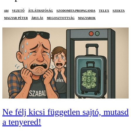
444
VEZETŐ
ÁTLÁTHATÓSÁG
SZODOMITA PROPAGANDA
TELEX
SZEKTA
MAGYAR PÉTER
ÁRULÁS
MEGOSZTOTTSÁG
MAGYAROK
Ne félj kicsi független sajtó, mutasd
a tenyered!