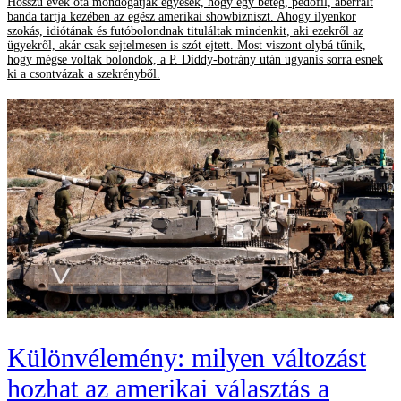
Hosszú évek óta mondogatják egyesek, hogy egy beteg, pedofil, aberrált
banda tartja kezében az egész amerikai showbizniszt. Ahogy ilyenkor
szokás, idiótának és futóbolondnak tituláltak mindenkit, aki ezekről az
ügyekről, akár csak sejtelmesen is szót ejtett. Most viszont olybá tűnik,
hogy mégse voltak bolondok, a P. Diddy-botrány után ugyanis sorra esnek
ki a csontvázak a szekrényből.
Különvélemény: milyen változást
hozhat az amerikai választás a