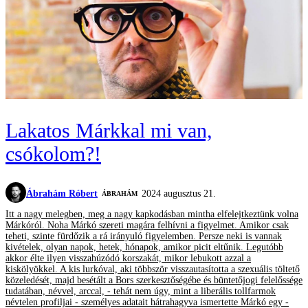
Lakatos Márkkal mi van,
csókolom?!
Ábrahám Róbert
2024 augusztus 21.
ÁBRAHÁM
Itt a nagy melegben, meg a nagy kapkodásban mintha elfelejtkeztünk volna
Márkóról. Noha Márkó szereti magára felhívni a figyelmet. Amikor csak
teheti, szinte fürdőzik a rá irányuló figyelemben. Persze neki is vannak
kivételek, olyan napok, hetek, hónapok, amikor picit eltűnik. Legutóbb
akkor élte ilyen visszahúzódó korszakát, mikor lebukott azzal a
kiskölyökkel. A kis lurkóval, aki többször visszautasította a szexuális töltető
közeledését, majd besétált a Bors szerkesztőségébe és büntetőjogi felelőssége
tudatában, névvel, arccal, - tehát nem úgy, mint a liberális tollfarmok
névtelen profiljai - személyes adatait hátrahagyva ismertette Márkó egy -