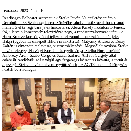
2023 június 10.
‎POLBEAT
Rendhagyó Polbeatet szerveztünk Stefka István 80. születésnapjára a
Revolution '56 Szabadságharcos Sörözőbe, ahol a PestiSrácok.hu-s csapat
mellett Stefka régi barátja és harcostársa, Alexa Károly irodalomtörténész,
író, illetve a konzervatív televíziózás nagy, a rendszerváltoztatás utáni - a
Horn-Kuncze-kormány által teljesen felszámolt - korszakának két jeles
alakja (egyben az ünnepelt akkori munkatársa), Mátyássy Andrea és Dézsy
Zoltán is elmondta méltatását, visszaemlékezését. Megszólalt továbbá Stefka
István felesége, Naszályi Kornélia és egyik lánya, Stefka Nóra, továbbá
Ambrózy Áron, Szabó Gergő és Szalai Szilárd. A Huth Gergely által
celebrált rendkívüli adást végül egy fergeteges köszöntés követte, a tortát és
a pezsgőt Stefka István kedvenc együttesének, az AC/DC-nek a dübörgésére
hozták be a kollégák.