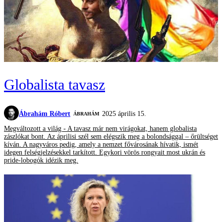
Globalista tavasz
Ábrahám Róbert
2025 április 15.
ÁBRAHÁM
Megváltozott a világ - A tavasz már nem virágokat, hanem globalista
zászlókat bont. Az áprilisi szél sem elégszik meg a bolondsággal – őrültséget
kíván. A nagyváros pedig, amely a nemzet fővárosának hívatik, ismét
idegen felségjelzésekkel tarkított. Egykori vörös rongyait most ukrán és
pride-lobogók idézik meg.