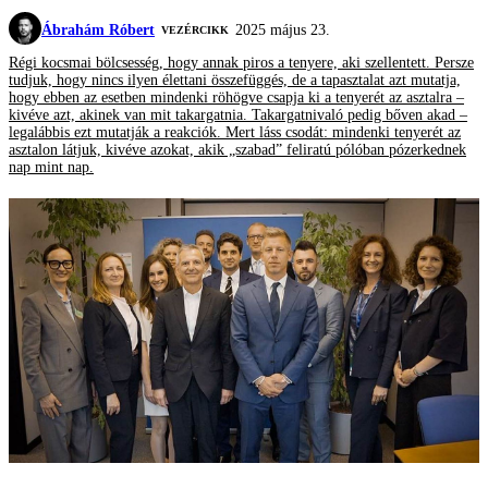
Ábrahám Róbert
2025 május 23.
VEZÉRCIKK
Régi kocsmai bölcsesség, hogy annak piros a tenyere, aki szellentett. Persze
tudjuk, hogy nincs ilyen élettani összefüggés, de a tapasztalat azt mutatja,
hogy ebben az esetben mindenki röhögve csapja ki a tenyerét az asztalra –
kivéve azt, akinek van mit takargatnia. Takargatnivaló pedig bőven akad –
legalábbis ezt mutatják a reakciók. Mert láss csodát: mindenki tenyerét az
asztalon látjuk, kivéve azokat, akik „szabad” feliratú pólóban pózerkednek
nap mint nap.