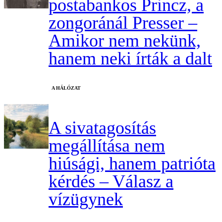
postabankos Princz, a
zongoránál Presser –
Amikor nem nekünk,
hanem neki írták a dalt
A HÁLÓZAT
A sivatagosítás
megállítása nem
hiúsági, hanem patrióta
kérdés – Válasz a
vízügynek