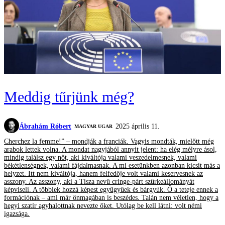
Meddig tűrjünk még?
Ábrahám Róbert
2025 április 11.
MAGYAR UGAR
Cherchez la femme!” – mondják a franciák. Vagyis mondták, mielőtt még
arabok lettek volna. A mondat nagyjából annyit jelent: ha elég mélyre ásol,
mindig találsz egy nőt, aki kiváltója valami veszedelmesnek, valami
békétlenségnek, valami fájdalmasnak. A mi esetünkben azonban kicsit más a
helyzet. Itt nem kiváltója, hanem felfedője volt valami keservesnek az
asszony. Az asszony, aki a Tisza nevű cringe-párt szürkeállományát
képviseli. A többiek hozzá képest együgyűek és bárgyúk. Ő a teteje ennek a
formációnak – ami már önmagában is beszédes. Talán nem véletlen, hogy a
hegyi szatír agyhalottnak nevezte őket. Utólag be kell látni: volt némi
igazsága.