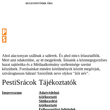
HUSZONÖTÖDIK ÓRA
Ahol alacsonyan szállnak a sallerek. És ahol nincs íróasztalfiók.
Mert ami odakerülne, az itt megjelenik. Írásaink a közmegegyezéses
hazai sajtóetika és a Médiaalkotmány szellemisége szerint
készülnek. Forrásainkat minden körülmények között megóvjuk,
szivárogtasson bátran! Szerzőink neve olykor "írói név".
PestiSrácok
Tájékoztatók
Impresszum
Adatvédelmi
tájékoztató
Sütikezelési
tájékoztató
Felhasználási feltételek