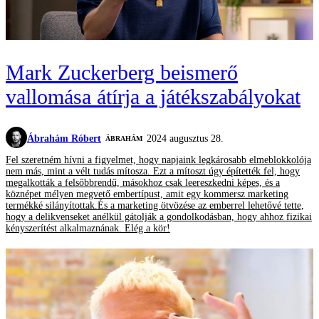
Mark Zuckerberg beismerő
vallomása átírja a játékszabályokat
Ábrahám Róbert
2024 augusztus 28.
ÁBRAHÁM
Fel szeretném hívni a figyelmet, hogy napjaink legkárosabb elmeblokkolója
nem más, mint a vélt tudás mítosza. Ezt a mítoszt úgy építették fel, hogy
megalkották a felsőbbrendű, másokhoz csak leereszkedni képes, és a
köznépet mélyen megvető embertípust, amit egy kommersz marketing
termékké silányítottak.És a marketing ötvözése az emberrel lehetővé tette,
hogy a delikvenseket anélkül gátolják a gondolkodásban, hogy ahhoz fizikai
kényszerítést alkalmaznának. Elég a kör!