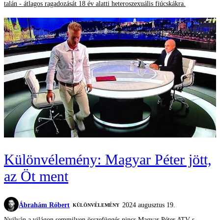
talán - átlagos ragadozását 18 év alatti heteroszexuális fiúcskákra.
Különvélemény: Magyar Péter jött,
az Öt ment
Ábrahám Róbert
2024 augusztus 19.
KÜLÖNVÉLEMÉNY
Nyilván a világon semmilyen összefüggés nincs Magyar Péter ATV-s