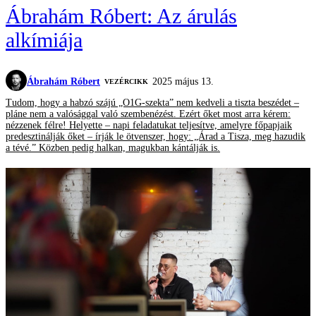
Ábrahám Róbert: Az árulás
alkímiája
Ábrahám Róbert
2025 május 13.
VEZÉRCIKK
Tudom, hogy a habzó szájú „O1G-szekta” nem kedveli a tiszta beszédet –
pláne nem a valósággal való szembenézést. Ezért őket most arra kérem:
nézzenek félre! Helyette – napi feladatukat teljesítve, amelyre főpapjaik
predesztinálják őket – írják le ötvenszer, hogy: „Árad a Tisza, meg hazudik
a tévé.” Közben pedig halkan, magukban kántálják is.