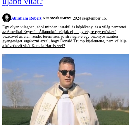
újabb vitát?
Ábrahám Róbert
2024 szeptember 16.
KÜLÖNVÉLEMÉNY
Egy olyan világban, ahol minden instabil és képlékeny, és a világ nemzetei
az Amerikai Egyesült Államoktól várják el, hogy végre egy erőskezű
vezetővel az élén rendet teremtsen, jó stratégia-e egy bizonyos szinten
gyengeséget sugározni azzal, hogy Donald Trump kijelentette, nem vállalja
a következő vitát Kamala Harris-szel?