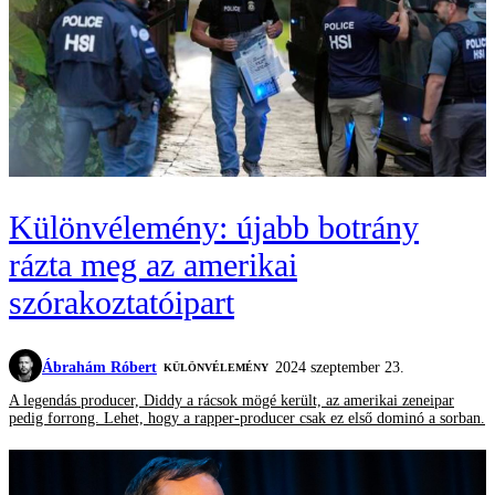
Különvélemény: újabb botrány
rázta meg az amerikai
szórakoztatóipart
Ábrahám Róbert
2024 szeptember 23.
KÜLÖNVÉLEMÉNY
A legendás producer, Diddy a rácsok mögé került, az amerikai zeneipar
pedig forrong. Lehet, hogy a rapper-producer csak ez első dominó a sorban.