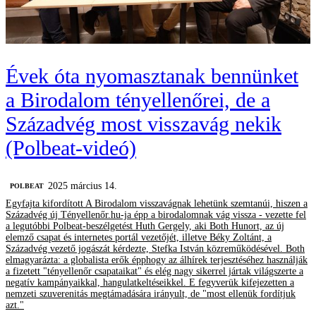
Évek óta nyomasztanak bennünket
a Birodalom tényellenőrei, de a
Századvég most visszavág nekik
(Polbeat-videó)
2025 március 14.
‎POLBEAT
Egyfajta kifordított A Birodalom visszavágnak lehetünk szemtanúi, hiszen a
Századvég új Tényellenőr.hu-ja épp a birodalomnak vág vissza - vezette fel
a legutóbbi Polbeat-beszélgetést Huth Gergely, aki Both Hunort, az új
elemző csapat és internetes portál vezetőjét, illetve Béky Zoltánt, a
Századvég vezető jogászát kérdezte, Stefka István közreműködésével. Both
elmagyarázta: a globalista erők épphogy az álhírek terjesztéséhez használják
a fizetett "tényellenőr csapataikat" és elég nagy sikerrel jártak világszerte a
negatív kampányaikkal, hangulatkeltéseikkel. E fegyverük kifejezetten a
nemzeti szuverenitás megtámadására irányult, de "most ellenük fordítjuk
azt."