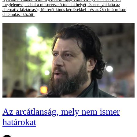
megjelenése, - ahol a műsorvezető tudta a helyét, és nem zaklatta az
alternatív köztársaság führerét kínos kérdésekkel - és az Öt című műsor
elnémulása között.
Az arcátlanság, mely nem ismer
határokat