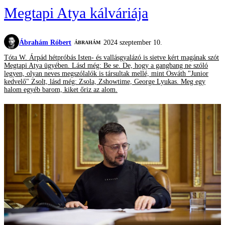
Megtapi Atya kálváriája
Ábrahám Róbert
2024 szeptember 10.
ÁBRAHÁM
Tóta W. Árpád hétpróbás Isten- és vallásgyalázó is sietve kért magának szót
Megtapi Atya ügyében. Lásd még: Be se. De, hogy a gangbang ne szóló
legyen, olyan neves megszólalók is társultak mellé, mint Osváth "Junior
kedvelő" Zsolt, lásd még: Zsola, Zshowtime, George Lyukas. Meg egy
halom egyéb barom, kiket őriz az alom.