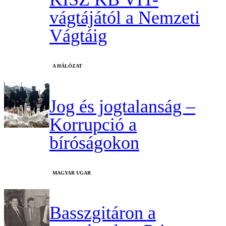
vágtájától a Nemzeti
Vágtáig
A HÁLÓZAT
Jog és jogtalanság –
Korrupció a
bíróságokon
MAGYAR UGAR
Basszgitáron a