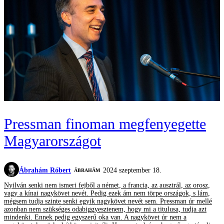
Pressman finoman megfenyegette
Magyarországot
Ábrahám Róbert
2024 szeptember 18.
ÁBRAHÁM
Nyilván senki nem ismeri fejből a német, a francia, az ausztrál, az orosz,
vagy a kínai nagykövet nevét. Pedig ezek ám nem törpe országok, s lám,
mégsem tudja szinte senki egyik nagykövet nevét sem. Pressman úr mellé
azonban nem szükséges odabiggyesztenem, hogy mi a titulusa, tudja azt
mindenki. Ennek pedig egyszerű oka van. A nagykövet úr nem a