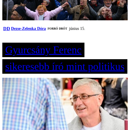
DD
Dezse-Zelenka Dóra
június 15.
FORRÓ DRÓT
Gyurcsány Ferenc
sikeresebb író mint politikus