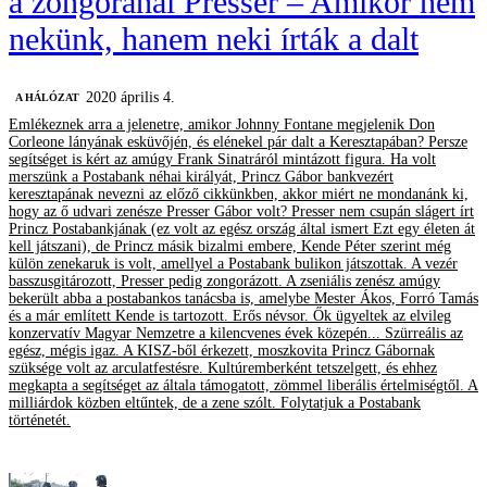
a zongoránál Presser – Amikor nem
nekünk, hanem neki írták a dalt
2020 április 4.
A HÁLÓZAT
Emlékeznek arra a jelenetre, amikor Johnny Fontane megjelenik Don
Corleone lányának esküvőjén, és elénekel pár dalt a Keresztapában? Persze
segítséget is kért az amúgy Frank Sinatráról mintázott figura. Ha volt
merszünk a Postabank néhai királyát, Princz Gábor bankvezért
keresztapának nevezni az előző cikkünkben, akkor miért ne mondanánk ki,
hogy az ő udvari zenésze Presser Gábor volt? Presser nem csupán slágert írt
Princz Postabankjának (ez volt az egész ország által ismert Ezt egy életen át
kell játszani), de Princz másik bizalmi embere, Kende Péter szerint még
külön zenekaruk is volt, amellyel a Postabank bulikon játszottak. A vezér
basszusgitározott, Presser pedig zongorázott. A zseniális zenész amúgy
bekerült abba a postabankos tanácsba is, amelybe Mester Ákos, Forró Tamás
és a már említett Kende is tartozott. Erős névsor. Ők ügyeltek az elvileg
konzervatív Magyar Nemzetre a kilencvenes évek közepén... Szürreális az
egész, mégis igaz. A KISZ-ből érkezett, moszkovita Princz Gábornak
szüksége volt az arculatfestésre. Kultúremberként tetszelgett, és ehhez
megkapta a segítséget az általa támogatott, zömmel liberális értelmiségtől. A
milliárdok közben eltűntek, de a zene szólt. Folytatjuk a Postabank
történetét.