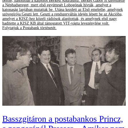
belőle, hasonlóan a katpolos Berkesi Andráshoz. Berkes Gábor is szerethette
a Néphadsereget, mert első együttesét Lobogónak hívták, amelyet a
katonaság lapjában mutattak be. Utána kezdett az Első emeletbe, amelynek
szövegírója Geszti lett. Geszti a rendszerváltás idején lépett be az Akcióba,
amelyet a KISZ-hez közeli rádiósok alapítottak, és amelynek első nagy
haditette a KISZ KB által támogatott VIT-vágta levezénylése volt.
Folytatjuk a Postabank történetét.
Basszgitáron a postabankos Princz,