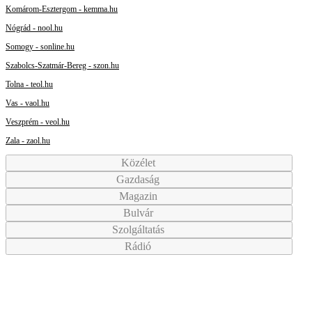
Komárom-Esztergom - kemma.hu
Nógrád - nool.hu
Somogy - sonline.hu
Szabolcs-Szatmár-Bereg - szon.hu
Tolna - teol.hu
Vas - vaol.hu
Veszprém - veol.hu
Zala - zaol.hu
Közélet
Gazdaság
Magazin
Bulvár
Szolgáltatás
Rádió