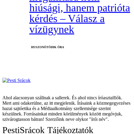
hiúsági, hanem patrióta
kérdés – Válasz a
vízügynek
HUSZONÖTÖDIK ÓRA
Ahol alacsonyan szállnak a sallerek. És ahol nincs íróasztalfiók.
Mert ami odakerülne, az itt megjelenik. Írásaink a közmegegyezéses
hazai sajtóetika és a Médiaalkotmány szellemisége szerint
készülnek. Forrásainkat minden körülmények között megóvjuk,
szivárogtasson bátran! Szerzőink neve olykor "írói név".
PestiSrácok
Tájékoztatók