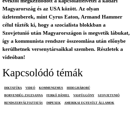
évektől megkezdődött a kapcsolatfelvétel a kádári
Magyarország és az USA között. Az olyan
üzletemberek, mint Cyrus Eaton, Armand Hammer
célul tűzték ki, hogy a szocialista blokkban a
Szovjetunió után Magyarországon is megvetik lábukat,
így a kommunista rendszer összeomlása után előnybe
kerülhetnek versenytársaikkal szemben. Részletek a
videóban!
Kapcsolódó témák
DIKTATÚRA
VIDEÓ
KOMMUNIZMUS
HIDEGHÁBORÚ
BORVENDÉG ZSUZSANNA
FERKÓ DÁNIEL
VASFÜGGÖNY
SZOVJETUNIÓ
RENDSZERVÁLTOZTATÁS
IMPEXEK
AMERIKAI EGYESÜLT ÁLLAMOK