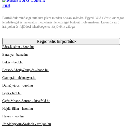
Portfóliónk minőségi tartalmat jelent minden olvasó számára. Egyedülálló elérést, országos
lefedettséget és változatos megjelenési lehetőséget biztosít. Folyamatosan keressük az új
irányokat és fejlődési lehetőségeket. Ez jövőnk záloga.
Regionális hírportálok
Bács-Kiskun - baon.hu
Baranya - bama.hu
Békés - beol.hu
Borsod-Abaúj-Zemplén - boon.hu
Csongrád - delmagyar.hu
Dunaújváros - duol.hu
Fejér - feol.hu
Győr-Moson-Sopron - kisalfold.hu
Hajdú-Bihar - haon.hu
Heves - heol.hu
Jász-Nagykun-Szolnok - szoljon.hu