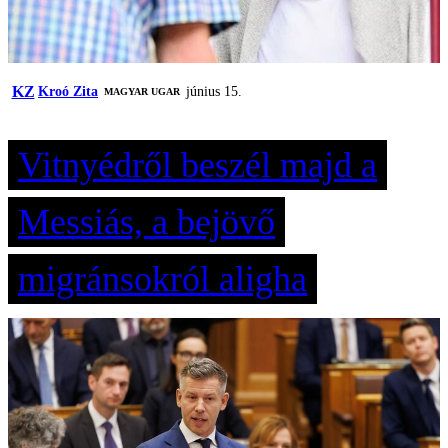
KZ
Kroó Zita
június 15.
MAGYAR UGAR
Vitnyédről beszél majd a
Messiás, a bejövő
migránsokról aligha