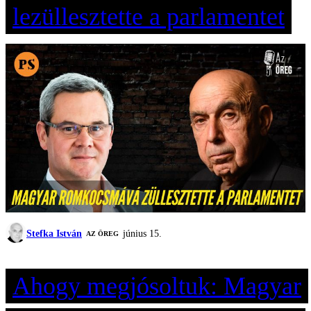
lezüllesztette a parlamentet
Stefka István
június 15.
AZ ÖREG
Ahogy megjósoltuk: Magyar