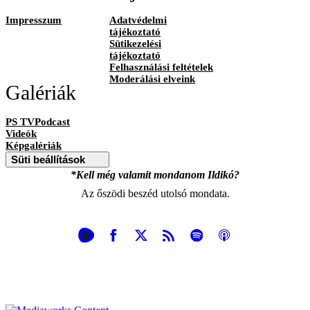
Impresszum
Adatvédelmi
tájékoztató
Sütikezelési
tájékoztató
Felhasználási feltételek
Moderálási elveink
Galériák
PS TVPodcast
Videók
Képgalériák
Süti beállítások
*Kell még valamit mondanom Ildikó?
Az őszödi beszéd utolsó mondata.