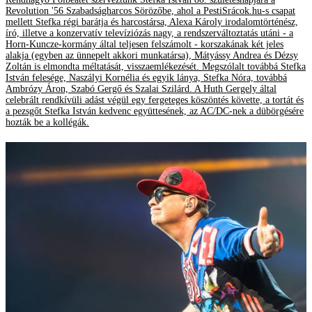
Revolution '56 Szabadságharcos Sörözőbe, ahol a PestiSrácok.hu-s csapat
mellett Stefka régi barátja és harcostársa, Alexa Károly irodalomtörténész,
író, illetve a konzervatív televíziózás nagy, a rendszerváltoztatás utáni - a
Horn-Kuncze-kormány által teljesen felszámolt - korszakának két jeles
alakja (egyben az ünnepelt akkori munkatársa), Mátyássy Andrea és Dézsy
Zoltán is elmondta méltatását, visszaemlékezését. Megszólalt továbbá Stefka
István felesége, Naszályi Kornélia és egyik lánya, Stefka Nóra, továbbá
Ambrózy Áron, Szabó Gergő és Szalai Szilárd. A Huth Gergely által
celebrált rendkívüli adást végül egy fergeteges köszöntés követte, a tortát és
a pezsgőt Stefka István kedvenc együttesének, az AC/DC-nek a dübörgésére
hozták be a kollégák.