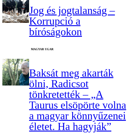
Jog és jogtalanság –
Korrupció a
bíróságokon
MAGYAR UGAR
Baksát meg akarták
ölni, Radicsot
tönkretették – „A
Taurus elsöpörte volna
a magyar könnyűzenei
életet. Ha hagyják”