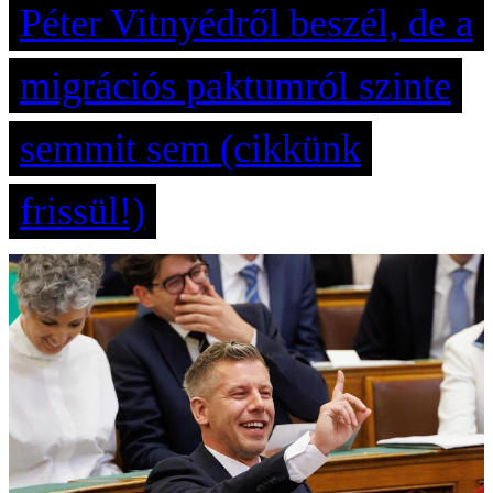
Péter Vitnyédről beszél, de a
migrációs paktumról szinte
semmit sem (cikkünk
frissül!)