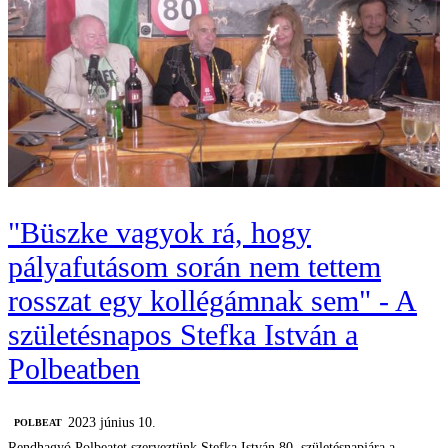
"Büszke vagyok rá, hogy
pályafutásom során nem tettem
rosszat egy kollégámnak sem" - A
születésnapos Stefka István a
Polbeatben
2023 június 10.
‎POLBEAT
Rendhagyó Polbeatet szerveztünk Stefka István 80. születésnapjára a