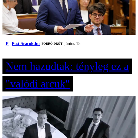
P
PestiSrácok.hu
június 15.
FORRÓ DRÓT
Nem hazudtak: tényleg ez a
"valódi arcuk"