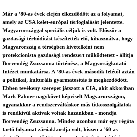
Már a ’80-as évek elején elkezdődött az a folyamat,
amely az USA kelet-európai térfoglalását jelentette.
Magyarországgal speciális céljuk is volt. Először a
gazdasági térhódítást készítették elő, kihasználva, hogy
Magyarország a térségben kivételként nem
protekcionista gazdasági rendszert működtetett - állítja
Borvendég Zsuzsanna történész, a Magyarságkutató
Intézet munkatársa. A ’80-as évek második felétől aztán
a politikai, kulturális gyarmatosítás is megkezdődött.
Ebben tevékeny szerepet játszott a CIA, akit akkoriban
Mark Palmer nagykövet képviselt Magyarországon,
ugyanakkor a rendszerváltáskor más titkosszolgálatok
is rendkívül aktívak voltak hazánkban - mondja
Borvendég Zsuzsanna. Mindez azonban már egy régóta
tartó folyamat záróakkordja volt, hiszen a '60-as