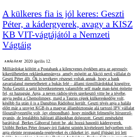
A külkeres fia is jól keres: Geszti
Péter, a kádergyerek, avagy a KISZ
KB VIT-vágtájától a Nemzeti
Vágtáig
2020 április 12.
A HÁLÓZAT
Milliárdokat költött a Postabank a kilencvenes években arra az agresszív,
kikerülhetetlen reklámkampányra, amely mögött az Akció nevű vállalat és
Geszti Péter állt. Ők is tevékeny részesei voltak annak, hogy a bank
zavartalanul menetelhetett a bukás felé – állami tízmilliárdokkal kisegítve.
Noha Gesztit a sajtó következetesen valamiféle self made man-ként építette
fel, ez hazugság. Apja, a neves rádiós-tévés szerkesztő vitte be a tévébe,
anyja pedig a Chemolimpex, majd a Taurus cégek külkereskedője volt,
később fia után ő is a Danubius Rádióhoz került. Geszti tévés apja a halála
előtt már a szovjet KGB és a magyar állambiztonság alá tartozó IPV vállalat
főosztályvezetője volt, így elmondható, hogy mindkét felmenője hírszerző-
gyanús, de legalábbis hálózati állásokban dolgozott. Geszti zenészként
barátjával, Berkes Gáborral futott be, aki hozzá hasonló kádergyerek.
Utóbbi Berkes Péter őrnagy-író fiaként szintén kivételezett helyzetben volt,
apja eleinte propaganda-regényeket és cikkeket írt, majd ifjúsági író lett