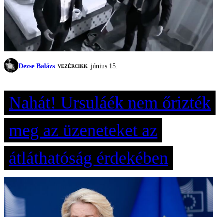
Dezse Balázs
június 15.
VEZÉRCIKK
Nahát! Ursuláék nem őrizték
meg az üzeneteket az
átláthatóság érdekében