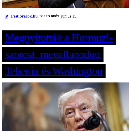
P
PestiSrácok.hu
június 15.
FORRÓ DRÓT
Megnyitották a Hormuzi-
szorost, megállapodott
Teherán és Washington