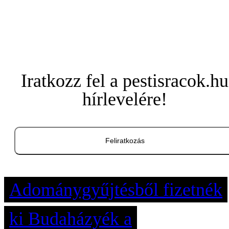
Iratkozz fel a pestisracok.hu
hírlevelére!
Feliratkozás
Adománygyűjtésből fizetnék
ki Budaházyék a