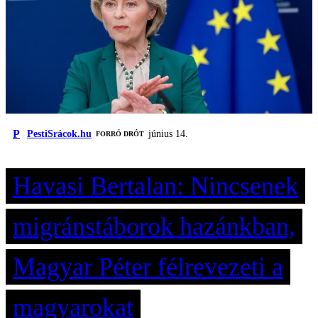
P
PestiSrácok.hu
június 14.
FORRÓ DRÓT
Havasi Bertalan: Nincsenek
migránstáborok hazánkban,
Magyar Péter félrevezeti a
magyarokat