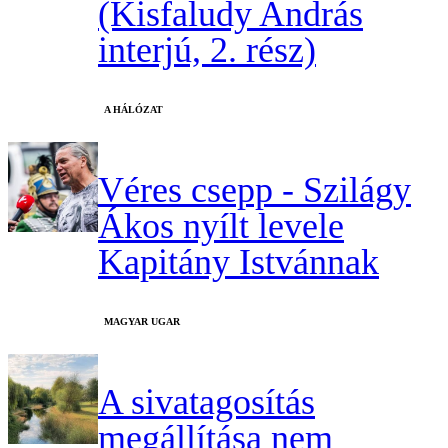
(Kisfaludy András
interjú, 2. rész)
A HÁLÓZAT
Véres csepp - Szilágy
Ákos nyílt levele
Kapitány Istvánnak
MAGYAR UGAR
A sivatagosítás
megállítása nem