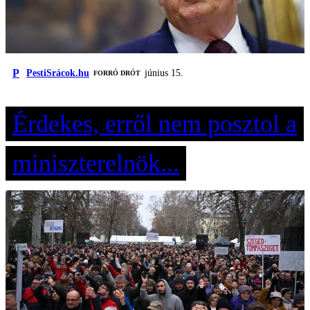
P
PestiSrácok.hu
június 15.
FORRÓ DRÓT
Érdekes, erről nem posztol a
miniszterelnök...