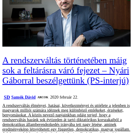
A rendszerváltás történetében máig
sok a feltárásra váró fejezet – Nyári
Gáborral beszélgettünk (PS-interjú)
SD
Samók Dávid
2020 február 22.
ARCOK
A rendszerváltás élményei, hatásai, következményei és utóélete a jelenben is
magyarok milliói számára idéznek meg különböző emlékeket, érzéseket,
benyomásokat. A közös nevező napjainkban odáig terjed, hogy a
rendszerváltás hazánk sok évtizeden át tartó diktatórikus korszakaiból a
demokratikus államberendezkedés irányába tett nagy lépése, aminek
eredményeképp létrejöhetett egy független, demokratikus, magyar jogállam.