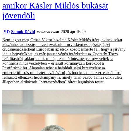
amikor Kásler Miklós bukását
jövendöli
SD
Samók Dávid
2020 április 29.
MAGYAR UGAR
Nem ingott meg Orbán Viktor bizalma Kásler Miklós iránt, akinek sokat
köszönhet az ország, hiszen gyakorlott orvosként és egészségügyi
csúcsmenedzserként Európában az elsők között ismerte fel, hogy a járvány
ide is begyűrűzhet, és már január végén intézkedett az Operatív Törzs
felállításáról, akkor, amikor még az unió intézményei úgy vélték, a
kontinens nincs veszélyben – értesült kormányzati körökből a
PestiSrácok.hu. Alaptalan tehát a baloldali sajtó híresztelése az
emberierőforrás-miniszter leváltásáról, és indokolatlan az erre az álhírre
felhúzott ellenzéki hecckampány is, amely talán Szabó Tímea önkívületi
állapotban elrikácsolt "hentesezésében" öltött leginkább testet.