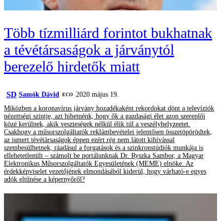
Több tízmilliárd forintot bukhatnak
a tévétársaságok a járványtól
berezelő hirdetők miatt
SD
Samók Dávid
2020 május 19.
ECO
Miközben a koronavírus járvány hozadékaként rekordokat dönt a televíziók
nézettségi szintje, azt hihetnénk, hogy ők a gazdasági élet azon szereplői
közé kerülnek, akik veszteségek nélkül élik túl a veszélyhelyzeetet.
Csakhogy a műsorszolgáltatók reklámbevételei jelentősen összetöpörödtek,
az ismert tévétársaságok éppen ezért rég nem látott kihívással
szembesülhetnek, ráadásul a forgatások és a szinkronstúdiók munkája is
ellehetetlenült – számolt be portálunknak Dr. Ryszka Sambor, a Magyar
Elektronikus Műsorszolgáltatók Egyesületének (MEME) elnöke. Az
érdekképviselet vezetőjének elmondásából kiderül, hogy várható-e egyes
adók eltűnése a képernyőről?