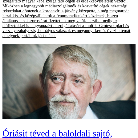
szolgáltató magyar kábelszolgáltató cégek és érdekképviseleteik vezetői.
Miközben a legnagyobb médiaszolgáltatók és közvetítő cégek nézettségi
rekordokat döntenek a koronavírus-járvány közepette, a még megmaradt
hazai kis- és középvállalatok a fennmaradásukért küzdenek, hiszen
általánosan sokszoros árat fizettetnek meg velük – ezáltal pedig az
előfizetőkkel is – ugyanazért a szolgáltatásért a multik. Groteszk piaci és
versenyszabályozás, homályos válaszok és megannyi kérdés övezi a témát,
amelynek portálunk járt utána.
Óriásit téved a baloldali sajtó,