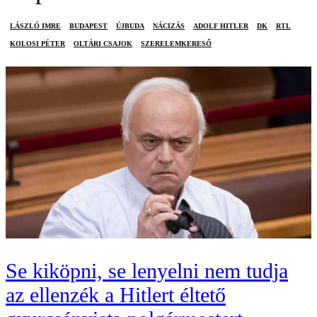
LÁSZLÓ IMRE
BUDAPEST
ÚJBUDA
NÁCIZÁS
ADOLF HITLER
DK
RTL
KOLOSI PÉTER
OLTÁRI CSAJOK
SZERELEMKERESŐ
Se kiköpni, se lenyelni nem tudja
az ellenzék a Hitlert éltető