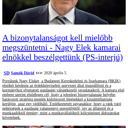
A bizonytalanságot kell mielőbb
megszüntetni - Nagy Elek kamarai
elnökkel beszélgettünk (PS-interjú)
SD
Samók Dávid
2020 április 5.
ECO
Portálunk Nagy Eleket, a Budapesti Kereskedelmi és Iparkamara (BKIK)
elnökét kérdezte az érdekképviseleti szervezet által összeállított és a
kormányhoz eljuttatott gazdasági válságkezelő javaslataikról. A kamara első
embere szerint elsődleges cél, hogy a jelenlegi bizonytalanság helyébe,
határozott stratégia mentén kidolgozott lépésekkel a kiszámíthatóság
kerüljön, azaz egy védőháló. Emlékeztetett ugyanakkor, hogy a ránk váró
nehézségek a gazdaság valamennyi szereplőjétől, így az államtól és a
munkaadóktól éppúgy, mint a munkavállalóktól kölcsönösen áldozatokat
követelnek.