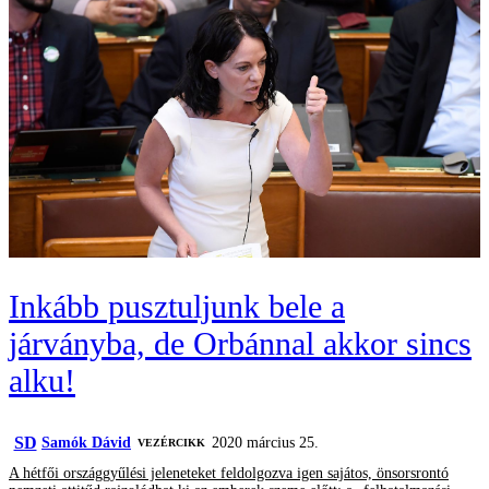
Inkább pusztuljunk bele a
járványba, de Orbánnal akkor sincs
alku!
SD
Samók Dávid
2020 március 25.
VEZÉRCIKK
A hétfői országgyűlési jeleneteket feldolgozva igen sajátos, önsorsrontó