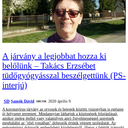
A járvány a legjobbat hozza ki
belőlünk – Takács Erzsébet
tüdőgyógyásszal beszélgettünk (PS-
interjú)
SD
Samók Dávid
2020 április 9.
ARCOK
A koronavírus-járvány az orvosok és betegek közötti viszonyban is egészen
új helyzetet teremtett. Mindannyian láthatjuk a közösségek felajánlásait,
amikor meleg étellel vagy valamilyen apró figyelmességgel szeretnék
meghálálni az "első vonalban" dolgozók értünk végzett szolgálatát. Az
egészségügyi dolgozók emberfeletti küzdelmeiről, illetve a feléjük irányuló