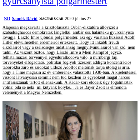
gyurcsányista polgármestert
SD
Samók Dávid
2020 június 27.
MAGYAR UGAR
Alaposan megkavarta a krisztofasiszta Orbán-diktatúra állóvizét a
szabadságharcos demokraták lánglelkű, ámbár ősz halántékú gyurcsányista
lovagja, László Imre újbudai polgármester, aki egy váratlan húzással Adolf
Hitler elévülhetetlen érdemeiről értekezett. Hogy itt inkább freudi
elszólásról vagy a szélsőséges tudatlanság megnyilvánulásáról van szó, nem
tudni. Az viszont biztos, hogy László Imre a Mien Kampfot jegyző,
felhatalmazási törvénnyel egyeduralkodóvá váló, a nürnbergi faji
törvényeket elfogadtató, politikai foglyok tízezreit addigra koncentrációs
táborokba záró és zsidókat üldöző Adolfot méltónak tartja utólag is arra,
hogy a Time magazin az év emberének választotta 1938-ban. A kijelentéssel
viszont látványosan semmit nem tud kezdeni az egyébként magát harcos
antifasisztának tartott ellenzékünk. A Kádár-kori elődeik úgy fogalmaztak
volna: oda se neki, mi kutyánk kölyke... Ja és Bayer Zsolt is elmondta
véleményét a Magyar Nemzetben.