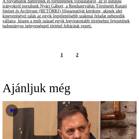
A folyamatok hátterének és történetének vizsgálatáról, az új kutatási
irányokról portálunk Nyári Gábort, a Rendszerváltás Történetét Kutató
Intézet és Archívum (RETÖRKI) főigazgatóját kérdezte, akinek idei
kinevezésével talán az egyik legjelentősebb szakmai feladat nehezedik
vállaira, hiszen a múlt század egyik legvitatottabb történelmi fejezetének
tudományos igényességgel történő feltárását vezeti.
1
2
Ajánljuk még