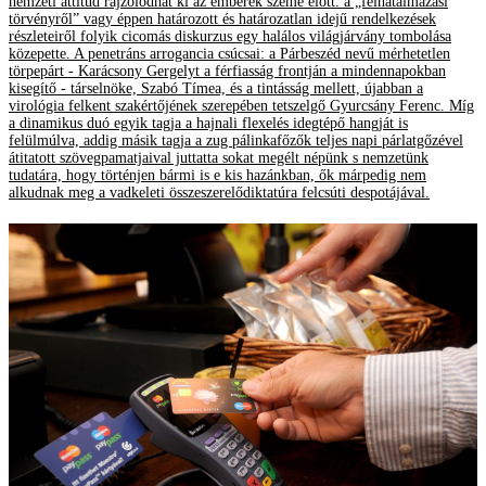
nemzeti attitűd rajzolódhat ki az emberek szeme előtt: a „felhatalmazási
törvényről” vagy éppen határozott és határozatlan idejű rendelkezések
részleteiről folyik cicomás diskurzus egy halálos világjárvány tombolása
közepette. A penetráns arrogancia csúcsai: a Párbeszéd nevű mérhetetlen
törpepárt - Karácsony Gergelyt a férfiasság frontján a mindennapokban
kisegítő - társelnöke, Szabó Tímea, és a tintásság mellett, újabban a
virológia felkent szakértőjének szerepében tetszelgő Gyurcsány Ferenc. Míg
a dinamikus duó egyik tagja a hajnali flexelés idegtépő hangját is
felülmúlva, addig másik tagja a zug pálinkafőzők teljes napi párlatgőzével
átitatott szövegpamatjaival juttatta sokat megélt népünk s nemzetünk
tudatára, hogy történjen bármi is e kis hazánkban, ők márpedig nem
alkudnak meg a vadkeleti összeszerelődiktatúra felcsúti despotájával.