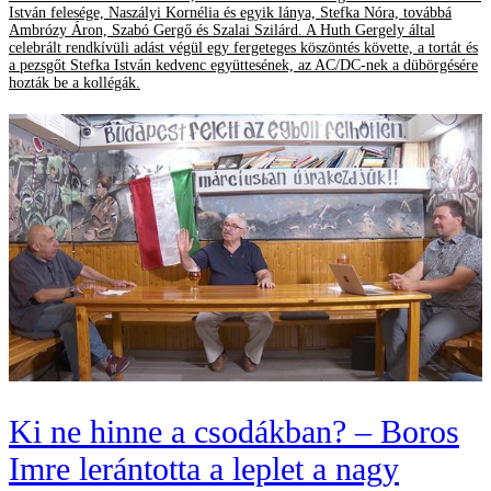
István felesége, Naszályi Kornélia és egyik lánya, Stefka Nóra, továbbá
Ambrózy Áron, Szabó Gergő és Szalai Szilárd. A Huth Gergely által
celebrált rendkívüli adást végül egy fergeteges köszöntés követte, a tortát és
a pezsgőt Stefka István kedvenc együttesének, az AC/DC-nek a dübörgésére
hozták be a kollégák.
Ki ne hinne a csodákban? – Boros
Imre lerántotta a leplet a nagy