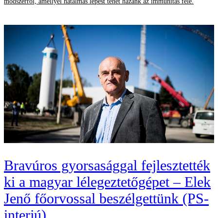
módszerről, amellyel hatalmas lépést tehet hazánk az immunitás felé.
Bravúros gyorsasággal fejlesztették
ki a magyar lélegeztetőgépet – Elek
Jenő főorvossal beszélgettünk (PS-
interjú)