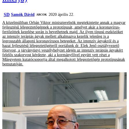
SD
Samók Dávid
2020 április 22.
ARCOK
A közelmúltban Orbán Viktor miniszterelnök megtekintette annak a magyar
fejlesztésű lélegeztetőgépnek a prototípusát, amelyet akár a koronavírus-
fertőzöttek kezelése során is bevethetnek majd. Az ilyen típusú eszközöket
az intenzív terápiás ágyak mellett alkalmazva kezelik jelenleg is a
legrosszabb állapotú koronavírusos betegeket. Az intenzív ágyakról és a
hazai fejlesztésű lélegeztetőgépről portálunk dr. Elek Jenő osztályvezető
főorvost, a járványügyi veszélyhelyzet idején az intenzív terápiás ágyakért
felelős szakorvost kérdezte, aki a kormányfővel együtt vett részt a
Műegyetem kutatócsoportja által megalkotott lélegeztetőgép prototípusának
bemutatóján.