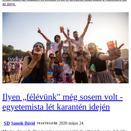
az ügye.
Ilyen „félévünk" még sosem volt -
egyetemista lét karantén idején
SD
Samók Dávid
2020 május 24.
VESZTEGZÁR