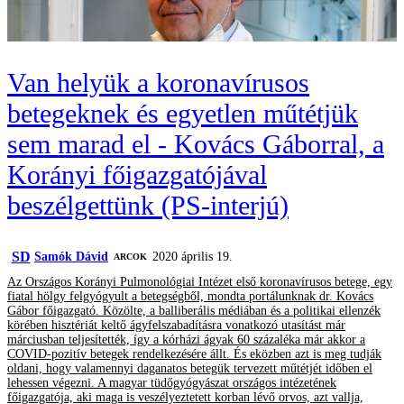
Van helyük a koronavírusos
betegeknek és egyetlen műtétjük
sem marad el - Kovács Gáborral, a
Korányi főigazgatójával
beszélgettünk (PS-interjú)
SD
Samók Dávid
2020 április 19.
ARCOK
Az Országos Korányi Pulmonológiai Intézet első koronavírusos betege, egy
fiatal hölgy felgyógyult a betegségből, mondta portálunknak dr. Kovács
Gábor főigazgató. Közölte, a balliberális médiában és a politikai ellenzék
körében hisztériát keltő ágyfelszabadításra vonatkozó utasítást már
márciusban teljesítették, így a kórházi ágyak 60 százaléka már akkor a
COVID-pozitív betegek rendelkezésére állt. És eközben azt is meg tudják
oldani, hogy valamennyi daganatos betegük tervezett műtétjét időben el
lehessen végezni. A magyar tüdőgyógyászat országos intézetének
főigazgatója, aki maga is veszélyeztetett korban lévő orvos, azt vallja,