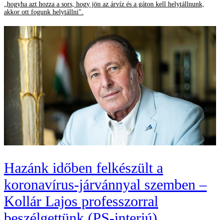
„hogyha azt hozza a sors, hogy jön az árvíz és a gáton kell helytállnunk,
akkor ott fogunk helytállni".
Hazánk időben felkészült a
koronavírus-járvánnyal szemben –
Kollár Lajos professzorral
beszélgettünk (PS-interjú)