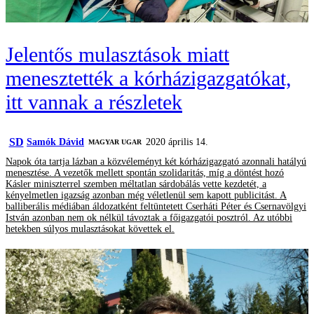
Jelentős mulasztások miatt
menesztették a kórházigazgatókat,
itt vannak a részletek
SD
Samók Dávid
2020 április 14.
MAGYAR UGAR
Napok óta tartja lázban a közvéleményt két kórházigazgató azonnali hatályú
menesztése. A vezetők mellett spontán szolidaritás, míg a döntést hozó
Kásler miniszterrel szemben méltatlan sárdobálás vette kezdetét, a
kényelmetlen igazság azonban még véletlenül sem kapott publicitást. A
balliberális médiában áldozatként feltüntetett Cserháti Péter és Csernavölgyi
István azonban nem ok nélkül távoztak a főigazgatói posztról. Az utóbbi
hetekben súlyos mulasztásokat követtek el.