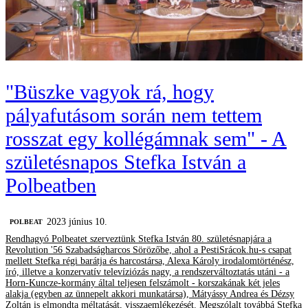
"Büszke vagyok rá, hogy
pályafutásom során nem tettem
rosszat egy kollégámnak sem" - A
születésnapos Stefka István a
Polbeatben
2023 június 10.
‎POLBEAT
Rendhagyó Polbeatet szerveztünk Stefka István 80. születésnapjára a
Revolution '56 Szabadságharcos Sörözőbe, ahol a PestiSrácok.hu-s csapat
mellett Stefka régi barátja és harcostársa, Alexa Károly irodalomtörténész,
író, illetve a konzervatív televíziózás nagy, a rendszerváltoztatás utáni - a
Horn-Kuncze-kormány által teljesen felszámolt - korszakának két jeles
alakja (egyben az ünnepelt akkori munkatársa), Mátyássy Andrea és Dézsy
Zoltán is elmondta méltatását, visszaemlékezését. Megszólalt továbbá Stefka