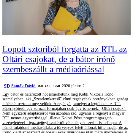
Lopott sztoriból forgatta az RTL az
Oltári csajokat, de a bátor írónő
szembeszállt a médiaóriással
SD
Samók Dávid
2020 június 2.
MAGYAR UGAR
Egy bátor és határozott nőt ismerhetünk meg Köbli Viktória írónő
személyében, aki „Szerelemkereső" című regényének botrányokban gazdag
utóéletét osztotta meg velünk. A regényét, amelyet a legtöbben az RTL
képernyőjéről egy sorozat formájában csak úgy ismernek: „Oltári csajok".
Nem egyszerű adaptációról van azonban szó, ugyanis a regényt a magyar
RTL nemes egyszerűséggel, illetve Kolosi Péter programigazgató
vezényletével - igazságügyi szakértői vélemények szerint is - ellopta. A
német tulajdonú médiavállalat a törvények felett állónak hitte magát, de az
írónő kiállt az igazáért és hosszú évek gyűrődései után mára győzelemre áll