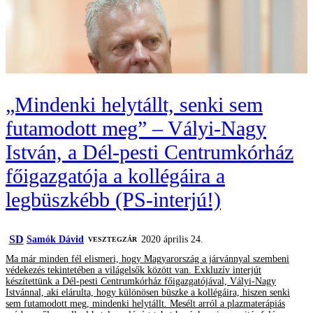
„Mindenki helytállt, senki sem
futamodott meg” – Vályi-Nagy
István, a Dél-pesti Centrumkórház
főigazgatója a kollégáira a
legbüszkébb (PS-interjú!)
SD
Samók Dávid
2020 április 24.
VESZTEGZÁR
Ma már minden fél elismeri, hogy Magyarország a járvánnyal szembeni
védekezés tekintetében a világelsők között van. Exkluzív interjút
készítettünk a Dél-pesti Centrumkórház főigazgatójával, Vályi-Nagy
Istvánnal, aki elárulta, hogy különösen büszke a kollégáira, hiszen senki
sem futamodott meg, mindenki helytállt. Mesélt arról a plazmaterápiás