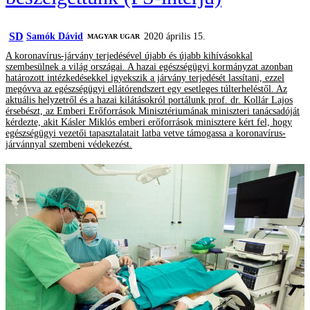
SD
Samók Dávid
2020 április 15.
MAGYAR UGAR
A koronavírus-járvány terjedésével újabb és újabb kihívásokkal
szembesülnek a világ országai. A hazai egészségügyi kormányzat azonban
határozott intézkedésekkel igyekszik a járvány terjedését lassítani, ezzel
megóvva az egészségügyi ellátórendszert egy esetleges túlterheléstől. Az
aktuális helyzetről és a hazai kilátásokról portálunk prof. dr. Kollár Lajos
érsebészt, az Emberi Erőforrások Minisztériumának miniszteri tanácsadóját
kérdezte, akit Kásler Miklós emberi erőforrások minisztere kért fel, hogy
egészségügyi vezetői tapasztalatait latba vetve támogassa a koronavírus-
járvánnyal szembeni védekezést.