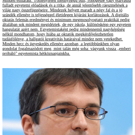
Minden elmaradt. Töménytelen mennyiségű buli, röhögésbe vagy elalvásba
fulladt egyetemi előadások és a ritka, de annál jelentősebb ráeszmélések a
világ nagy összefüggéseire. Mindezek helyett maradt a négy fal és a jó
szándék ellenére is teljességgel életidegen kijárási korlátozások. A digitális
oktatás felemás eredményei és minimum megmosolyogtató praktikái pedig
általában sok mindent megidéztek, de egy iskola, különösképp egy egyetem
hangulatát azért nem. Egyetemistaként pedig mindennemű nagyképűség
nélkül mondhatom, hogy hiába az oktatók megkérdőjelezhetetlen
tudásfölénye, a hallgatói kreativitás határaival mindez nem vetekedhet.
Minden hecc és ügyeskedés ellenére azonban, a legtöbbünkben olyan
gondolat fogalmazódott meg, mint talán még soha: vágyunk vissza „embert
próbáló” egyetemista hétköznapjainkba.