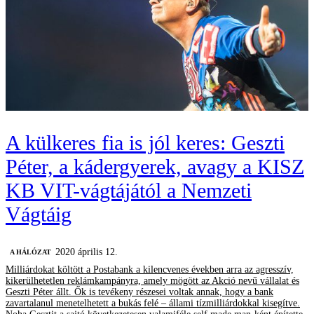
A külkeres fia is jól keres: Geszti
Péter, a kádergyerek, avagy a KISZ
KB VIT-vágtájától a Nemzeti
Vágtáig
2020 április 12.
A HÁLÓZAT
Milliárdokat költött a Postabank a kilencvenes években arra az agresszív,
kikerülhetetlen reklámkampányra, amely mögött az Akció nevű vállalat és
Geszti Péter állt. Ők is tevékeny részesei voltak annak, hogy a bank
zavartalanul menetelhetett a bukás felé – állami tízmilliárdokkal kisegítve.