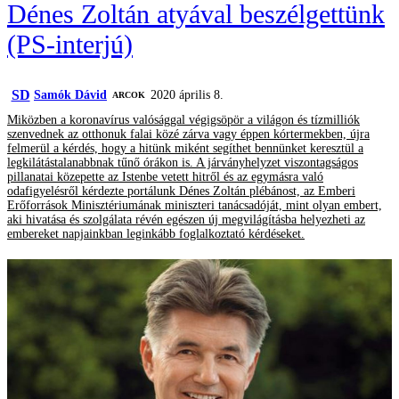
Dénes Zoltán atyával beszélgettünk
(PS-interjú)
SD
Samók Dávid
2020 április 8.
ARCOK
Miközben a koronavírus valósággal végigsöpör a világon és tízmilliók
szenvednek az otthonuk falai közé zárva vagy éppen kórtermekben, újra
felmerül a kérdés, hogy a hitünk miként segíthet bennünket keresztül a
legkilátástalanabbnak tűnő órákon is. A járványhelyzet viszontagságos
pillanatai közepette az Istenbe vetett hitről és az egymásra való
odafigyelésről kérdezte portálunk Dénes Zoltán plébánost, az Emberi
Erőforrások Minisztériumának miniszteri tanácsadóját, mint olyan embert,
aki hivatása és szolgálata révén egészen új megvilágításba helyezheti az
embereket napjainkban leginkább foglalkoztató kérdéseket.