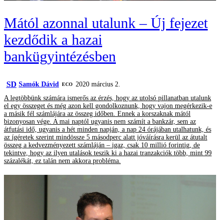
Mától azonnal utalunk – Új fejezet
kezdődik a hazai
bankügyintézésben
SD
Samók Dávid
2020 március 2.
ECO
A legtöbbünk számára ismerős az érzés, hogy az utolsó pillanatban utalunk
el egy összeget és még azon kell gondolkoznunk, hogy vajon megérkezik-e
a másik fél számlájára az összeg időben. Ennek a korszaknak mától
bizonyosan vége. A mai naptól ugyanis nem számít a bankzár, sem az
átfutási idő, ugyanis a hét minden napján, a nap 24 órájában utalhatunk, és
az ígéretek szerint mindössze 5 másodperc alatt jóváírásra kerül az átutalt
összeg a kedvezményezett számláján – igaz, csak 10 millió forintig, de
tekintve, hogy az ilyen utalások teszik ki a hazai tranzakciók több, mint 99
százalékát, ez talán nem akkora probléma.