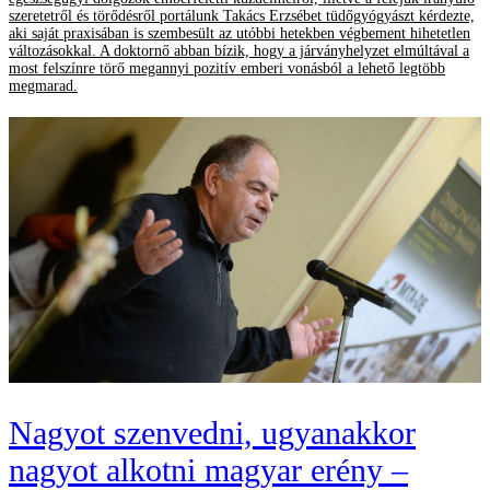
szeretetről és törődésről portálunk Takács Erzsébet tüdőgyógyászt kérdezte,
aki saját praxisában is szembesült az utóbbi hetekben végbement hihetetlen
változásokkal. A doktornő abban bízik, hogy a járványhelyzet elmúltával a
most felszínre törő megannyi pozitív emberi vonásból a lehető legtöbb
megmarad.
Nagyot szenvedni, ugyanakkor
nagyot alkotni magyar erény –