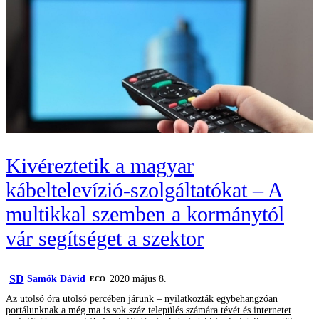
Kivéreztetik a magyar
kábeltelevízió-szolgáltatókat – A
multikkal szemben a kormánytól
vár segítséget a szektor
SD
Samók Dávid
2020 május 8.
ECO
Az utolsó óra utolsó percében járunk – nyilatkozták egybehangzóan
portálunknak a még ma is sok száz település számára tévét és internetet