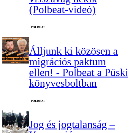
(Polbeat-videó)
‎POLBEAT
Álljunk ki közösen a
migrációs paktum
ellen! - Polbeat a Püski
könyvesboltban
‎POLBEAT
Jog és jogtalanság –