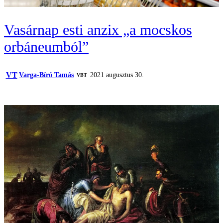
Vasárnap esti anzix „a mocskos
orbáneumból”
VT
Varga-Bíró Tamás
2021 augusztus 30.
VBT