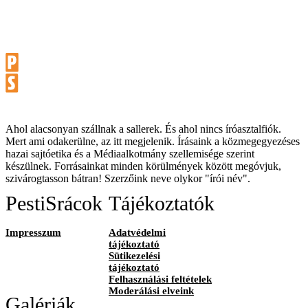
Ahol alacsonyan szállnak a sallerek. És ahol nincs íróasztalfiók.
Mert ami odakerülne, az itt megjelenik. Írásaink a közmegegyezéses
hazai sajtóetika és a Médiaalkotmány szellemisége szerint
készülnek. Forrásainkat minden körülmények között megóvjuk,
szivárogtasson bátran! Szerzőink neve olykor "írói név".
PestiSrácok
Tájékoztatók
Impresszum
Adatvédelmi
tájékoztató
Sütikezelési
tájékoztató
Felhasználási feltételek
Moderálási elveink
Galériák