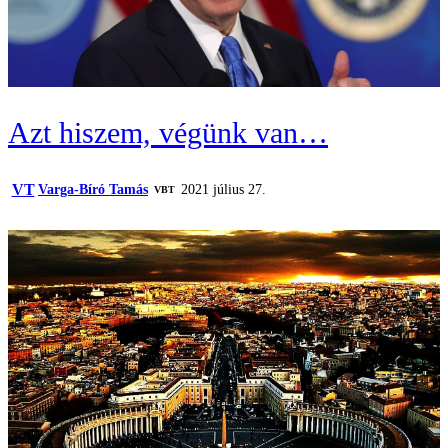
Azt hiszem, végünk van…
VT
Varga-Bíró Tamás
2021 július 27.
VBT