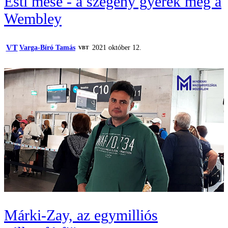
Esti mese - a szegény gyerek meg a
Wembley
VT
Varga-Bíró Tamás
2021 október 12.
VBT
Márki-Zay, az egymilliós