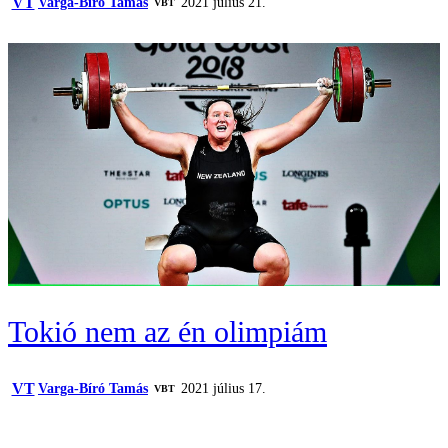
VT
Varga-Bíró Tamás
2021 július 21.
VBT
Tokió nem az én olimpiám
VT
Varga-Bíró Tamás
2021 július 17.
VBT