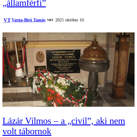
„államférfi”
VT
Varga-Bíró Tamás
2021 október 10.
VBT
Lázár Vilmos – a „civil”, aki nem
volt tábornok