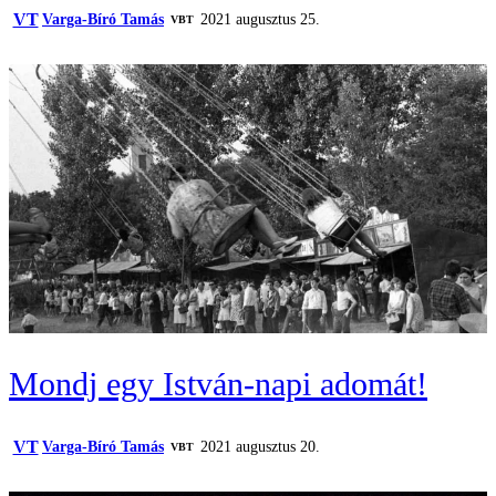
VT
Varga-Bíró Tamás
2021 augusztus 25.
VBT
Mondj egy István-napi adomát!
VT
Varga-Bíró Tamás
2021 augusztus 20.
VBT