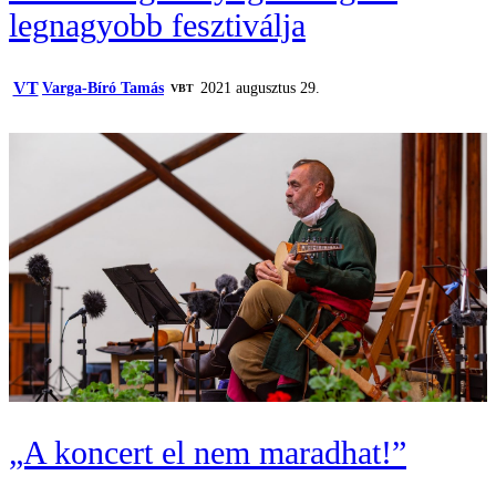
legnagyobb fesztiválja
VT
Varga-Bíró Tamás
2021 augusztus 29.
VBT
„A koncert el nem maradhat!”