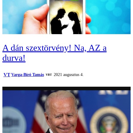
A dán szextörvény! Na, AZ a
durva!
VT
Varga-Bíró Tamás
2021 augusztus 4.
VBT