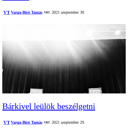
VT
Varga-Bíró Tamás
2021 szeptember 30.
VBT
Bárkivel leülök beszélgetni
VT
Varga-Bíró Tamás
2021 szeptember 29.
VBT