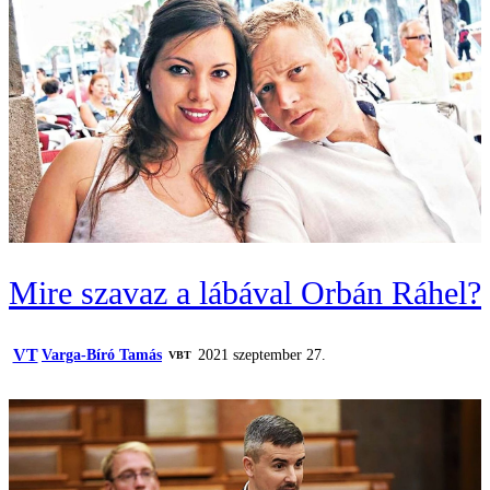
Mire szavaz a lábával Orbán Ráhel?
VT
Varga-Bíró Tamás
2021 szeptember 27.
VBT