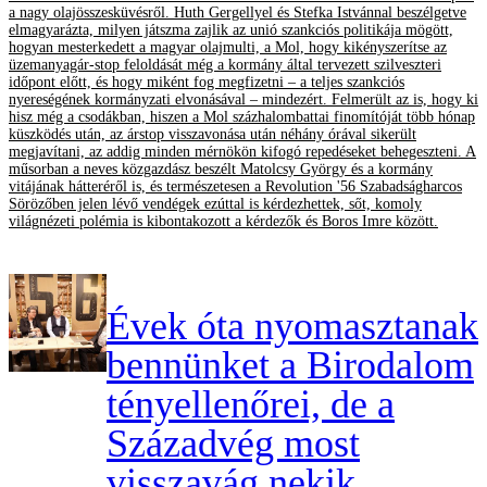
a nagy olajösszesküvésről. Huth Gergellyel és Stefka Istvánnal beszélgetve
elmagyarázta, milyen játszma zajlik az unió szankciós politikája mögött,
hogyan mesterkedett a magyar olajmulti, a Mol, hogy kikényszerítse az
üzemanyagár-stop feloldását még a kormány által tervezett szilveszteri
időpont előtt, és hogy miként fog megfizetni – a teljes szankciós
nyereségének kormányzati elvonásával – mindezért. Felmerült az is, hogy ki
hisz még a csodákban, hiszen a Mol százhalombattai finomítóját több hónap
küszködés után, az árstop visszavonása után néhány órával sikerült
megjavítani, az addig minden mérnökön kifogó repedéseket behegeszteni. A
műsorban a neves közgazdász beszélt Matolcsy György és a kormány
vitájának hátteréről is, és természetesen a Revolution '56 Szabadságharcos
Sörözőben jelen lévő vendégek ezúttal is kérdezhettek, sőt, komoly
világnézeti polémia is kibontakozott a kérdezők és Boros Imre között.
Évek óta nyomasztanak
bennünket a Birodalom
tényellenőrei, de a
Századvég most
visszavág nekik