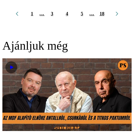
1
...
3
4
5
...
18
Ajánljuk még