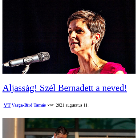
Aljasság! Szél Bernadett a neved!
VT
Varga-Bíró Tamás
2021 augusztus 11.
VBT