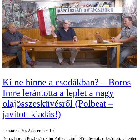
Ki ne hinne a csodákban? – Boros
Imre lerántotta a leplet a nagy
olajösszesküvésről (Polbeat –
javított kiadás!)
2022 december 10.
‎POLBEAT
Boros Imre a PestiSrácok.hu Polbeat című élő műsorában lerántotta a leplet