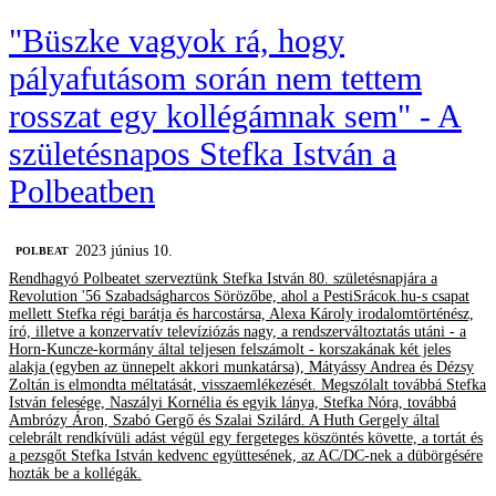
"Büszke vagyok rá, hogy
pályafutásom során nem tettem
rosszat egy kollégámnak sem" - A
születésnapos Stefka István a
Polbeatben
2023 június 10.
‎POLBEAT
Rendhagyó Polbeatet szerveztünk Stefka István 80. születésnapjára a
Revolution '56 Szabadságharcos Sörözőbe, ahol a PestiSrácok.hu-s csapat
mellett Stefka régi barátja és harcostársa, Alexa Károly irodalomtörténész,
író, illetve a konzervatív televíziózás nagy, a rendszerváltoztatás utáni - a
Horn-Kuncze-kormány által teljesen felszámolt - korszakának két jeles
alakja (egyben az ünnepelt akkori munkatársa), Mátyássy Andrea és Dézsy
Zoltán is elmondta méltatását, visszaemlékezését. Megszólalt továbbá Stefka
István felesége, Naszályi Kornélia és egyik lánya, Stefka Nóra, továbbá
Ambrózy Áron, Szabó Gergő és Szalai Szilárd. A Huth Gergely által
celebrált rendkívüli adást végül egy fergeteges köszöntés követte, a tortát és
a pezsgőt Stefka István kedvenc együttesének, az AC/DC-nek a dübörgésére
hozták be a kollégák.