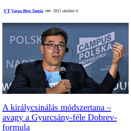
VT
Varga-Bíró Tamás
2021 október 6.
VBT
A királycsinálás módszertana –
avagy a Gyurcsány-féle Dobrev-
formula