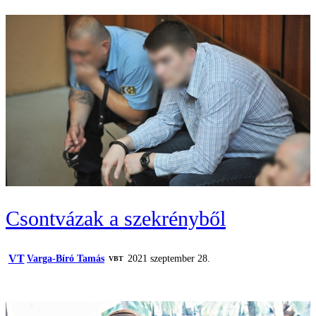
Csontvázak a szekrényből
VT
Varga-Bíró Tamás
2021 szeptember 28.
VBT