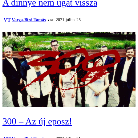
A dinnye nem ugat vissza
VT
Varga-Bíró Tamás
2021 július 25.
VBT
300 – Az új eposz!