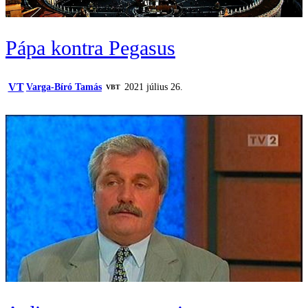
Pápa kontra Pegasus
VT
Varga-Bíró Tamás
2021 július 26.
VBT