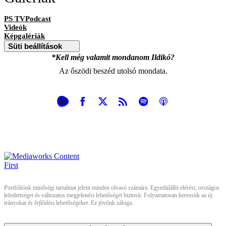
PS TVPodcast
Videók
Képgalériák
Süti beállítások
*Kell még valamit mondanom Ildikó?
Az őszödi beszéd utolsó mondata.
Portfóliónk minőségi tartalmat jelent minden olvasó számára. Egyedülálló elérést, országos
lefedettséget és változatos megjelenési lehetőséget biztosít. Folyamatosan keressük az új
irányokat és fejlődési lehetőségeket. Ez jövőnk záloga.