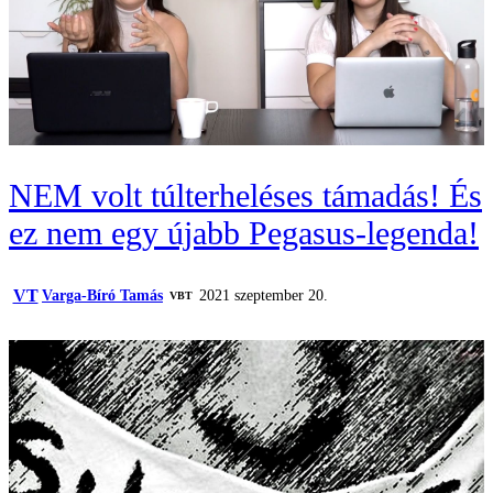
NEM volt túlterheléses támadás! És
ez nem egy újabb Pegasus-legenda!
VT
Varga-Bíró Tamás
2021 szeptember 20.
VBT