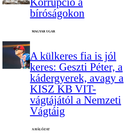
Korrupció a
bíróságokon
MAGYAR UGAR
A külkeres fia is jól
keres: Geszti Péter, a
kádergyerek, avagy a
KISZ KB VIT-
vágtájától a Nemzeti
Vágtáig
A HÁLÓZAT