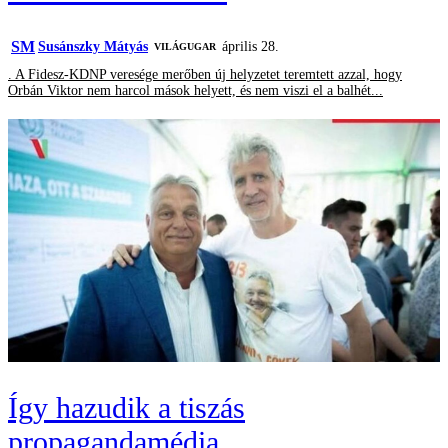
SM
Susánszky Mátyás
április 28.
VILÁGUGAR
. A Fidesz-KDNP veresége merőben új helyzetet teremtett azzal, hogy
Orbán Viktor nem harcol mások helyett, és nem viszi el a balhét...
Így hazudik a tiszás
propagandamédia