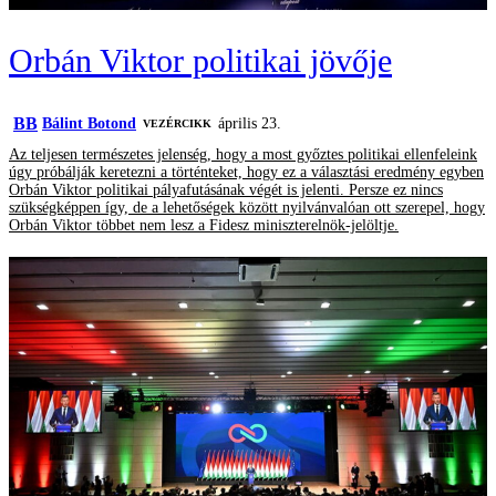
Orbán Viktor politikai jövője
BB
Bálint Botond
április 23.
VEZÉRCIKK
Az teljesen természetes jelenség, hogy a most győztes politikai ellenfeleink
úgy próbálják keretezni a történteket, hogy ez a választási eredmény egyben
Orbán Viktor politikai pályafutásának végét is jelenti. Persze ez nincs
szükségképpen így, de a lehetőségek között nyilvánvalóan ott szerepel, hogy
Orbán Viktor többet nem lesz a Fidesz miniszterelnök-jelöltje.