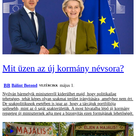
Mit üzen az új kormány névsora?
BB
Bálint Botond
május 1.
VEZÉRCIKK
Nyilván bármelyik miniszterről kiderülhet majd, hogy politikailag
tehetséges, tehát képes olyan szakmai terület irányítására, amelyhez nem ért.
De szakpolitikusok esetében is igaz az, hogy a tárcájuk portfóliója
szélesebb, mint az ő saját szakterületük. A most hivatalba lépő új kormány
rengeteg új miniszternek adja meg a bizonyítás ezen formájának lehetőségét.