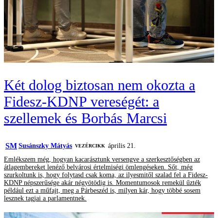
Két dolog biztosan nem okozta a
Fidesz-KDNP vereségét: a
szellemek és Borbás Marcsi
SM
Susánszky Mátyás
április 21.
VEZÉRCIKK
Emlékszem még, hogyan kacarásztunk versengve a szerkesztőségben az
átlagembereket lenéző belvárosi értelmiségi ömlengéseken. Sőt, még
szurkoltunk is, hogy folytasd csak koma, az ilyesmitől szalad fel a Fidesz-
KDNP népszerűsége akár négyötödig is. Momentumosok remekül űzték
például ezt a műfajt, meg a Párbeszéd is, milyen kár, hogy többé sosem
lesznek tagjai a parlamentnek.