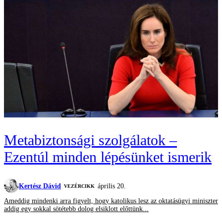
Metabiztonsági szolgálatok –
Ezentúl minden lépésünket ismerik
Kertész Dávid
április 20.
VEZÉRCIKK
Ameddig mindenki arra figyelt, hogy katolikus lesz az oktatásügyi miniszter
addig egy sokkal sötétebb dolog elsiklott előttünk...