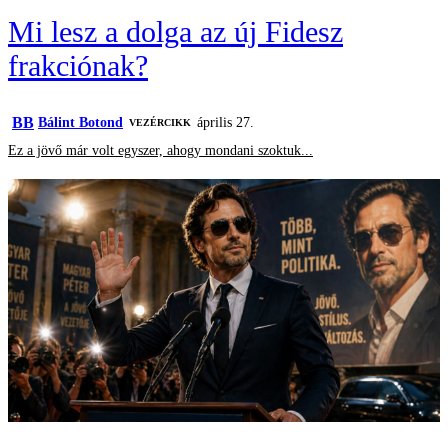
Mi lesz a dolga az új Fidesz
frakciónak?
BB
Bálint Botond
április 27.
VEZÉRCIKK
Ez a jövő már volt egyszer, ahogy mondani szoktuk...