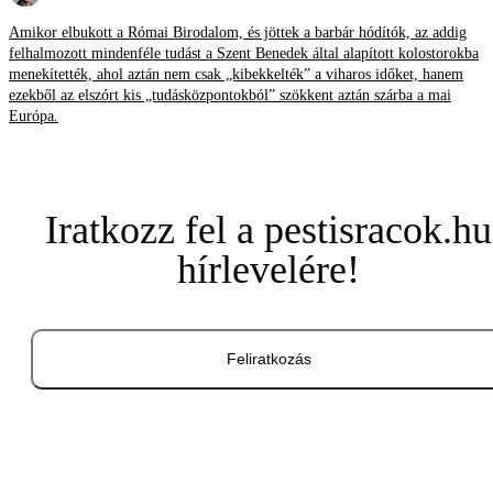
Amikor elbukott a Római Birodalom, és jöttek a barbár hódítók, az addig
felhalmozott mindenféle tudást a Szent Benedek által alapított kolostorokba
menekítették, ahol aztán nem csak „kibekkelték” a viharos időket, hanem
ezekből az elszórt kis „tudásközpontokból” szökkent aztán szárba a mai
Európa.
Iratkozz fel a pestisracok.hu
hírlevelére!
Feliratkozás