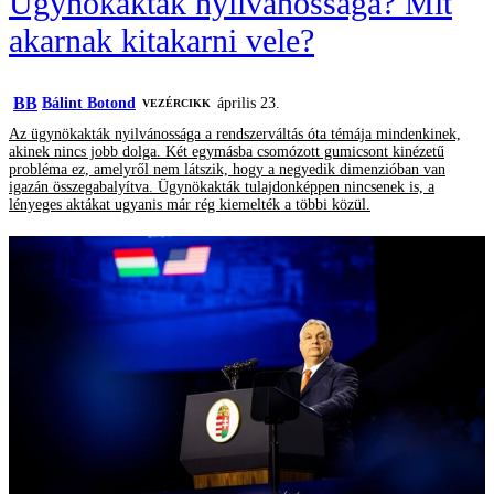
Ügynökakták nyilvánossága? Mit
akarnak kitakarni vele?
BB
Bálint Botond
április 23.
VEZÉRCIKK
Az ügynökakták nyilvánossága a rendszerváltás óta témája mindenkinek,
akinek nincs jobb dolga. Két egymásba csomózott gumicsont kinézetű
probléma ez, amelyről nem látszik, hogy a negyedik dimenzióban van
igazán összegabalyítva. Ügynökakták tulajdonképpen nincsenek is, a
lényeges aktákat ugyanis már rég kiemelték a többi közül.