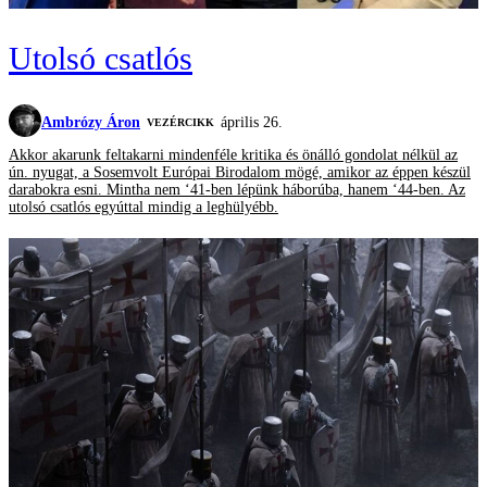
Utolsó csatlós
Ambrózy Áron
április 26.
VEZÉRCIKK
Akkor akarunk feltakarni mindenféle kritika és önálló gondolat nélkül az
ún. nyugat, a Sosemvolt Európai Birodalom mögé, amikor az éppen készül
darabokra esni. Mintha nem ‘41-ben lépünk háborúba, hanem ‘44-ben. Az
utolsó csatlós egyúttal mindig a leghülyébb.