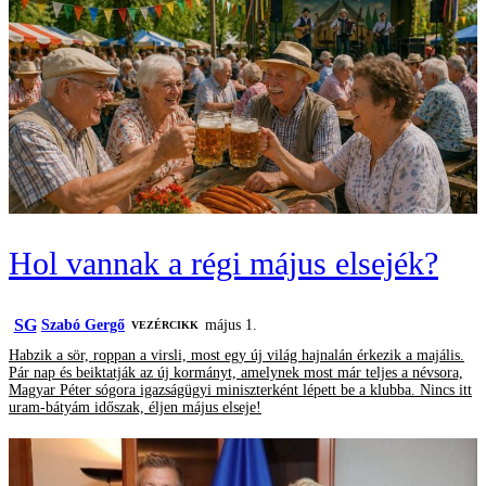
Hol vannak a régi május elsejék?
SG
Szabó Gergő
május 1.
VEZÉRCIKK
Habzik a sör, roppan a virsli, most egy új világ hajnalán érkezik a majális.
Pár nap és beiktatják az új kormányt, amelynek most már teljes a névsora,
Magyar Péter sógora igazságügyi miniszterként lépett be a klubba. Nincs itt
uram-bátyám időszak, éljen május elseje!