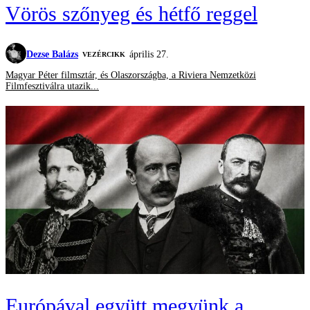
Vörös szőnyeg és hétfő reggel
Dezse Balázs
április 27.
VEZÉRCIKK
Magyar Péter filmsztár, és Olaszországba, a Riviera Nemzetközi
Filmfesztiválra utazik...
Európával együtt megyünk a