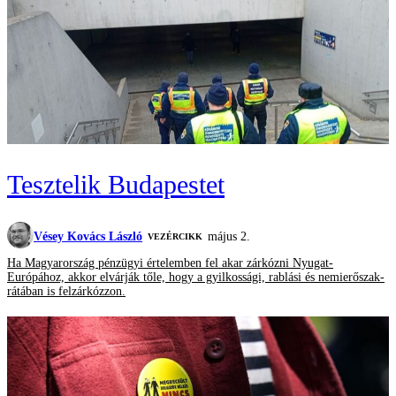
Tesztelik Budapestet
Vésey Kovács László
május 2.
VEZÉRCIKK
Ha Magyarország pénzügyi értelemben fel akar zárkózni Nyugat-
Európához, akkor elvárják tőle, hogy a gyilkossági, rablási és nemierőszak-
rátában is felzárkózzon.