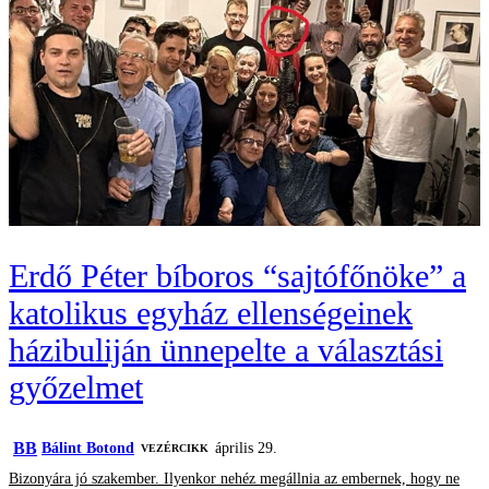
Erdő Péter bíboros “sajtófőnöke” a
katolikus egyház ellenségeinek
házibuliján ünnepelte a választási
győzelmet
BB
Bálint Botond
április 29.
VEZÉRCIKK
Bizonyára jó szakember. Ilyenkor nehéz megállnia az embernek, hogy ne