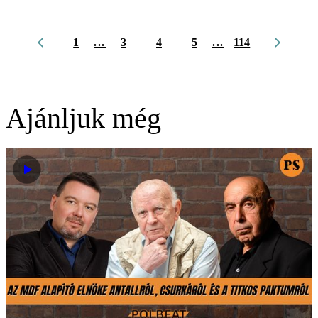
1
...
3
4
5
...
114
Ajánljuk még