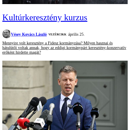
Kultúrkeresztény kurzus
Vésey Kovács László
április 25.
VEZÉRCIKK
Mennyire volt keresztény a Fidesz kormányzása? Milyen hasznai és
hátulütői voltak annak, hogy az eddigi kormánypárt keresztény-konzervatív
erőként hirdette magát?