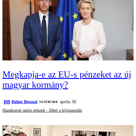
Megkapja-e az EU-s pénzeket az új
magyar kormány?
BB
Bálint Botond
április 30.
VEZÉRCIKK
Hazahozott uniós pénzek - Jöhet a kijózanodás