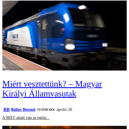
Miért vesztettünk? – Magyar
Királyi Államvasutak
BB
Bálint Botond
április 20.
VEZÉRCIKK
A MÁV miatt van az egész...