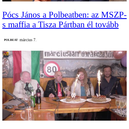
Pócs János a Polbeatben: az MSZP-
s maffia a Tisza Pártban él tovább
március 7.
‎POLBEAT