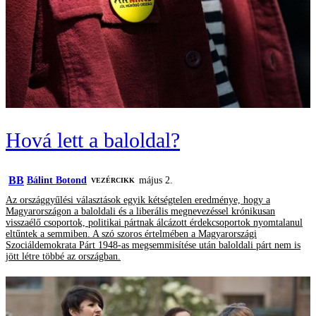
Hová lett a baloldal?
BB
Bálint Botond
május 2.
VEZÉRCIKK
Az országgyűlési választások egyik kétségtelen eredménye, hogy a
Magyarországon a baloldali és a liberális megnevezéssel krónikusan
visszaélő csoportok, politikai pártnak álcázott érdekcsoportok nyomtalanul
eltűntek a semmiben. A szó szoros értelmében a Magyarországi
Szociáldemokrata Párt 1948-as megsemmisítése után baloldali párt nem is
jött létre többé az országban.