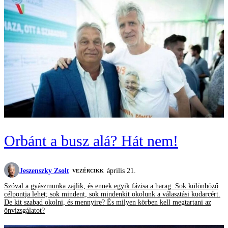
Orbánt a busz alá? Hát nem!
Jeszenszky Zsolt
április 21.
VEZÉRCIKK
Szóval a gyászmunka zajlik, és ennek egyik fázisa a harag. Sok különböző
célpontja lehet; sok mindent, sok mindenkit okolunk a választási kudarcért.
De kit szabad okolni, és mennyire? És milyen körben kell megtartani az
önvizsgálatot?