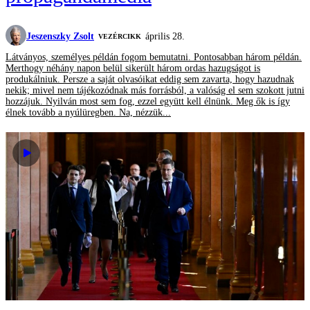
Jeszenszky Zsolt
április 28.
VEZÉRCIKK
Látványos, személyes példán fogom bemutatni. Pontosabban három példán.
Merthogy néhány napon belül sikerült három ordas hazugságot is
produkálniuk. Persze a saját olvasóikat eddig sem zavarta, hogy hazudnak
nekik; mivel nem tájékozódnak más forrásból, a valóság el sem szokott jutni
hozzájuk. Nyilván most sem fog, ezzel együtt kell élnünk. Meg ők is így
élnek tovább a nyúlüregben. Na, nézzük...