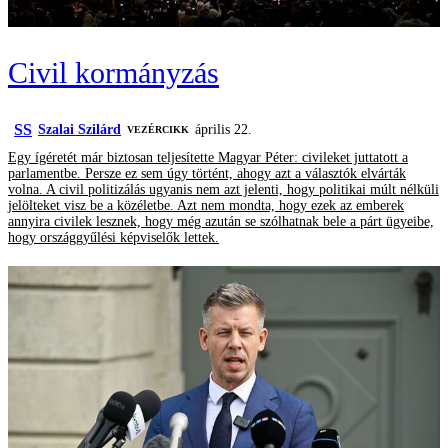
Civil kormányzás
SS
Szalai Szilárd
április 22.
VEZÉRCIKK
Egy ígéretét már biztosan teljesítette Magyar Péter: civileket juttatott a
parlamentbe. Persze ez sem úgy történt, ahogy azt a választók elvárták
volna. A civil politizálás ugyanis nem azt jelenti, hogy politikai múlt nélküli
jelölteket visz be a közéletbe. Azt nem mondta, hogy ezek az emberek
annyira civilek lesznek, hogy még azután se szólhatnak bele a párt ügyeibe,
hogy országgyűlési képviselők lettek.