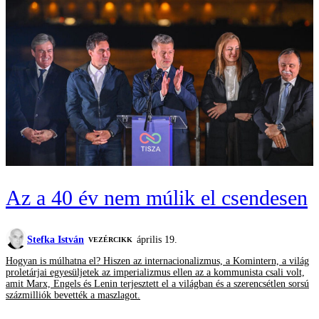
Az a 40 év nem múlik el csendesen
Stefka István
április 19.
VEZÉRCIKK
Hogyan is múlhatna el? Hiszen az internacionalizmus, a Komintern, a világ
proletárjai egyesüljetek az imperializmus ellen az a kommunista csali volt,
amit Marx, Engels és Lenin terjesztett el a világban és a szerencsétlen sorsú
százmilliók bevették a maszlagot.