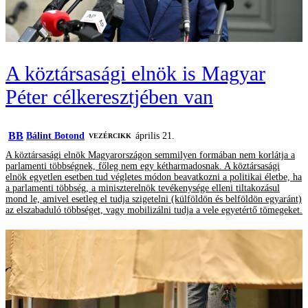
A köztársasági elnök is Magyar
Péter célkeresztjében van
BB
Bálint Botond
április 21.
VEZÉRCIKK
A köztársasági elnök Magyarországon semmilyen formában nem korlátja a
parlamenti többségnek, főleg nem egy kétharmadosnak. A köztársasági
elnök egyetlen esetben tud végletes módon beavatkozni a politikai életbe, ha
a parlamenti többség, a miniszterelnök tevékenysége elleni tiltakozásul
mond le, amivel esetleg el tudja szigetelni (külföldön és belföldön egyaránt)
az elszabaduló többséget, vagy mobilizálni tudja a vele egyetértő tömegeket.