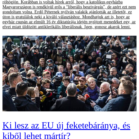
röhögjön. Korábban is voltak hírek arról, hogy a katolikus egyházba
Magyarországon is rendkívül erős a “liberális beszivárgás”, de azért ezt nem
gondoltam volna. Erdő Péternek nyilván valakik ajánlották az illetetőt, ez
úton is gratulálok neki a kiváló választáshoz. Mondhatjuk azt is, hogy az
egyház csupán az elmúlt 16 év diktatúrája idején nyújtott menedéket egy, az
elvei miatt üldözött antiklerikális liberálisnak. Igen, gonosz akarok lenni.
Ki lesz az EU új feketebáránya, és
kiből lehet mártír?