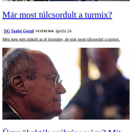
Már most túlcsordult a turmix?
SG
Szabó Gergő
április 24.
VEZÉRCIKK
Még meg sem alakult az új kormány, de már most túlcsordul a turmix.