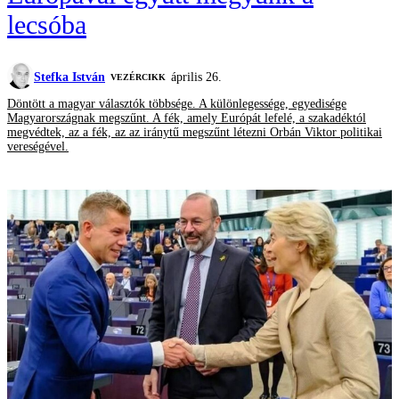
lecsóba
Stefka István
április 26.
VEZÉRCIKK
Döntött a magyar választók többsége. A különlegessége, egyedisége
Magyarországnak megszűnt. A fék, amely Európát lefelé, a szakadéktól
megvédtek, az a fék, az az iránytű megszűnt létezni Orbán Viktor politikai
vereségével.